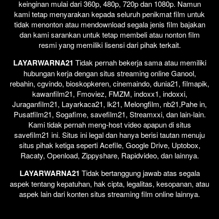
keinginan mulai dari 360p, 480p, 720p dan 1080p. Namun
kami tetap menyarakan kepada seluruh penikmat film untuk
tidak menonton atau mendownload segala jenis film bajakan
dan kami sarankan untuk tetap membeli atau nonton film
resmi yang memiliki lisensi dari pihak terkait.
LAYARWARNA21
Tidak pernah bekerja sama atau memiliki
hubungan kerja dengan situs streaming online Ganool,
rebahin, cgvindo, bioskopkeren, cinemaindo, dunia21, filmapik,
kawanfilm21, Fmoviez, FMZM, indoxx1, indoxxi,
Juraganfilm21, Layarkaca21, lk21, Melongfilm, nb21,Pahe in,
Pusatfilm21, Sogafime, savefilm21, Streamxxi, dan lain-lain.
Kami tidak pernah meng-host video apapun di situs
savefilm21 ini. Situs ini legal dan hanya berisi tautan menuju
situs pihak ketiga seperti Acefile, Google Drive, Uptobox,
Racaty, Openload, Zippyshare, Rapidvideo, dan lainnya.
LAYARWARNA21
Tidak bertanggung jawab atas segala
aspek tentang kepatuhan, hak cipta, legalitas, kesopanan, atau
aspek lain dari konten situs streaming film online lainnya.