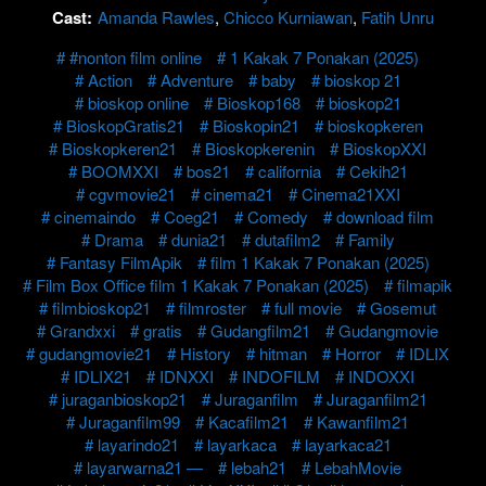
Cast:
Amanda Rawles
,
Chicco Kurniawan
,
Fatih Unru
#nonton film online
1 Kakak 7 Ponakan (2025)
Action
Adventure
baby
bioskop 21
bioskop online
Bioskop168
bioskop21
BioskopGratis21
Bioskopin21
bioskopkeren
Bioskopkeren21
Bioskopkerenin
BioskopXXI
BOOMXXI
bos21
california
Cekih21
cgvmovie21
cinema21
Cinema21XXI
cinemaindo
Coeg21
Comedy
download film
Drama
dunia21
dutafilm2
Family
Fantasy FilmApik
film 1 Kakak 7 Ponakan (2025)
Film Box Office film 1 Kakak 7 Ponakan (2025)
filmapik
filmbioskop21
filmroster
full movie
Gosemut
Grandxxi
gratis
Gudangfilm21
Gudangmovie
gudangmovie21
History
hitman
Horror
IDLIX
IDLIX21
IDNXXI
INDOFILM
INDOXXI
juraganbioskop21
Juraganfilm
Juraganfilm21
Juraganfilm99
Kacafilm21
Kawanfilm21
layarindo21
layarkaca
layarkaca21
layarwarna21 —
lebah21
LebahMovie