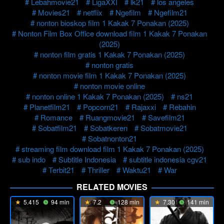
Lebahmovie21
LigaXXI
lk21
los angeles
Movies21
netflix
Ngefilm
Ngefilm21
nonton bioskop film 1 Kakak 7 Ponakan (2025)
Nonton Film Box Office download film 1 Kakak 7 Ponakan
(2025)
nonton film gratis 1 Kakak 7 Ponakan (2025)
nonton gratis
nonton movie film 1 Kakak 7 Ponakan (2025)
nonton movie online
nonton online 1 Kakak 7 Ponakan (2025)
ns21
Planetfilm21
Popcorn21
Rajaxxi
Rebahin
Romance
Ruangmovie21
Savefilm21
Sobatfilm21
Sobatkeren
Sobatmovie21
Sobatnonton21
streaming film download film 1 Kakak 7 Ponakan (2025)
sub indo
Subtitle Indonesia
subtitle indonesia cgv21
Terbit21
Thriller
Waktu21
War
RELATED MOVIES
5.415
94 min
7.2
128 min
7.301
141 min