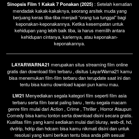
Sinopsis Film 1 Kakak 7 Ponakan (2025)
: Setelah kematian
mendadak kakak-kakaknya, seorang arsitek muda yang
berjuang keras tiba-tiba menjadi “orang tua tunggal” bagi
keponakan-keponakannya. Ketika kesempatan untuk
kehidupan yang lebih baik tiba, ia harus memilih antara
kehidupan cintanya, kariernya, atau keponakan-
keponakannya.
LAYARWARNA21
merupakan situs streaming film online
gratis dan download film terbaru , disitus LayarWarna21 kamu
bisa menemukan film-film terbaru dan terupdate saat ini dan
tentu bisa kamu download kapan pun kamu mau.
LW21
Menyediakan segala kategori film seperti film asia
terbaru serta film barat paling baru , tentu segala macam
genre film mulai dari Action , Crime , Thriller , Horror Ataupun
Comedy bisa kamu tonton serta download disini secara gratis.
Kualitas film yang kami sediakan mulai dari bluray, web-dl, hd,
dvdrip, hdrip dan hdcam bisa kamu nikmati disini dan untuk
resolusi yang kami berikan tentu bisa anda pilih sesuai