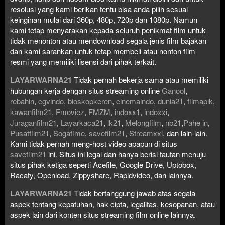
resolusi yang kami berikan tentu bisa anda pilih sesuai
keinginan mulai dari 360p, 480p, 720p dan 1080p. Namun
kami tetap menyarakan kepada seluruh penikmat film untuk
tidak menonton atau mendownload segala jenis film bajakan
dan kami sarankan untuk tetap membeli atau nonton film
resmi yang memiliki lisensi dari pihak terkait.
LAYARWARNA21
Tidak pernah bekerja sama atau memiliki
hubungan kerja dengan situs streaming online
Ganool
,
rebahin
,
cgvindo
,
bioskopkeren
,
cinemaindo
,
dunia21
,
filmapik
,
kawanfilm21
,
Fmoviez
,
FMZM
,
indoxx1
,
indoxxi
,
Juraganfilm21
,
Layarkaca21
,
lk21
,
Melongfilm
,
nb21
,
Pahe in
,
Pusatfilm21
,
Sogafime
,
savefilm21
,
Streamxxi
, dan lain-lain.
Kami tidak pernah meng-host video apapun di situs
savefilm21
ini. Situs ini legal dan hanya berisi tautan menuju
situs pihak ketiga seperti Acefile, Google Drive, Uptobox,
Racaty, Openload, Zippyshare, Rapidvideo, dan lainnya.
LAYARWARNA21
Tidak bertanggung jawab atas segala
aspek tentang kepatuhan, hak cipta, legalitas, kesopanan, atau
aspek lain dari konten situs streaming film online lainnya.