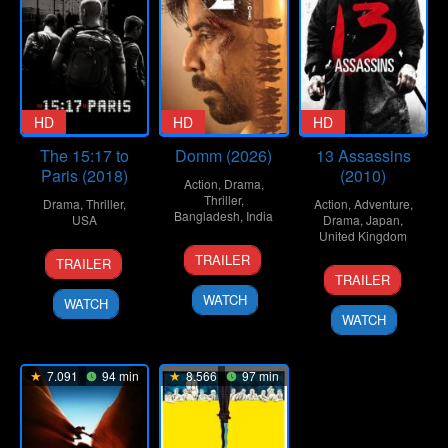
HD
HD
HD
The 15:17 to
Domm (2026)
13 Assassins
Paris (2018)
(2010)
Action
,
Drama
,
Thriller
,
Drama
,
Thriller
,
Action
,
Adventure
,
Bangladesh
,
India
USA
Drama
,
Japan
,
United Kingdom
21
Redoan
7
Clint
TRAILER
TRAILER
25
Takashi
Mar
Rony
Feb
Eastwood
TRAILER
Sep
Miike
2026
2018
WATCH
WATCH
2010
WATCH
7.091
94 min
8.566
97 min