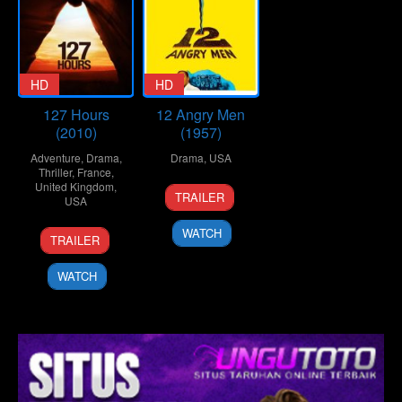
HD
HD
127 Hours
12 Angry Men
(2010)
(1957)
Adventure
,
Drama
,
Drama
,
USA
Thriller
,
France
,
United Kingdom
,
10
Don
TRAILER
USA
Apr
Kranze
1957
12
Danny
WATCH
TRAILER
Nov
Boyle
2010
WATCH