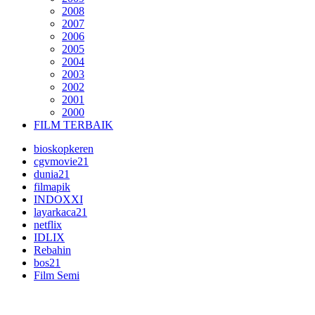
2008
2007
2006
2005
2004
2003
2002
2001
2000
FILM TERBAIK
bioskopkeren
cgvmovie21
dunia21
filmapik
INDOXXI
layarkaca21
netflix
IDLIX
Rebahin
bos21
Film Semi