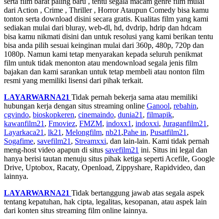
serta film barat paling baru , tentu segala macam genre film mulai
dari Action , Crime , Thriller , Horror Ataupun Comedy bisa kamu
tonton serta download disini secara gratis. Kualitas film yang kami
sediakan mulai dari bluray, web-dl, hd, dvdrip, hdrip dan hdcam
bisa kamu nikmati disini dan untuk resolusi yang kami berikan tentu
bisa anda pilih sesuai keinginan mulai dari 360p, 480p, 720p dan
1080p. Namun kami tetap menyarakan kepada seluruh penikmat
film untuk tidak menonton atau mendownload segala jenis film
bajakan dan kami sarankan untuk tetap membeli atau nonton film
resmi yang memiliki lisensi dari pihak terkait.
LAYARWARNA21
Tidak pernah bekerja sama atau memiliki
hubungan kerja dengan situs streaming online
Ganool
,
rebahin
,
cgvindo
,
bioskopkeren
,
cinemaindo
,
dunia21
,
filmapik
,
kawanfilm21
,
Fmoviez
,
FMZM
,
indoxx1
,
indoxxi
,
Juraganfilm21
,
Layarkaca21
,
lk21
,
Melongfilm
,
nb21
,
Pahe in
,
Pusatfilm21
,
Sogafime
,
savefilm21
,
Streamxxi
, dan lain-lain. Kami tidak pernah
meng-host video apapun di situs
savefilm21
ini. Situs ini legal dan
hanya berisi tautan menuju situs pihak ketiga seperti Acefile, Google
Drive, Uptobox, Racaty, Openload, Zippyshare, Rapidvideo, dan
lainnya.
LAYARWARNA21
Tidak bertanggung jawab atas segala aspek
tentang kepatuhan, hak cipta, legalitas, kesopanan, atau aspek lain
dari konten situs streaming film online lainnya.