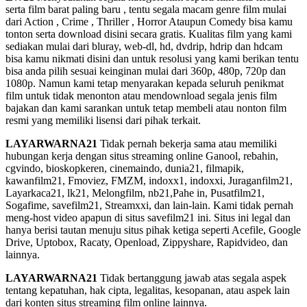
serta film barat paling baru , tentu segala macam genre film mulai
dari Action , Crime , Thriller , Horror Ataupun Comedy bisa kamu
tonton serta download disini secara gratis. Kualitas film yang kami
sediakan mulai dari bluray, web-dl, hd, dvdrip, hdrip dan hdcam
bisa kamu nikmati disini dan untuk resolusi yang kami berikan tentu
bisa anda pilih sesuai keinginan mulai dari 360p, 480p, 720p dan
1080p. Namun kami tetap menyarakan kepada seluruh penikmat
film untuk tidak menonton atau mendownload segala jenis film
bajakan dan kami sarankan untuk tetap membeli atau nonton film
resmi yang memiliki lisensi dari pihak terkait.
LAYARWARNA21
Tidak pernah bekerja sama atau memiliki
hubungan kerja dengan situs streaming online Ganool, rebahin,
cgvindo, bioskopkeren, cinemaindo, dunia21, filmapik,
kawanfilm21, Fmoviez, FMZM, indoxx1, indoxxi, Juraganfilm21,
Layarkaca21, lk21, Melongfilm, nb21,Pahe in, Pusatfilm21,
Sogafime, savefilm21, Streamxxi, dan lain-lain. Kami tidak pernah
meng-host video apapun di situs savefilm21 ini. Situs ini legal dan
hanya berisi tautan menuju situs pihak ketiga seperti Acefile, Google
Drive, Uptobox, Racaty, Openload, Zippyshare, Rapidvideo, dan
lainnya.
LAYARWARNA21
Tidak bertanggung jawab atas segala aspek
tentang kepatuhan, hak cipta, legalitas, kesopanan, atau aspek lain
dari konten situs streaming film online lainnya.