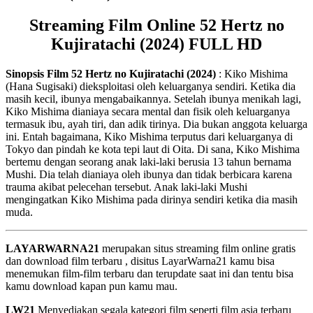
Streaming Film Online 52 Hertz no
Kujiratachi (2024) FULL HD
Sinopsis Film 52 Hertz no Kujiratachi (2024)
: Kiko Mishima
(Hana Sugisaki) dieksploitasi oleh keluarganya sendiri. Ketika dia
masih kecil, ibunya mengabaikannya. Setelah ibunya menikah lagi,
Kiko Mishima dianiaya secara mental dan fisik oleh keluarganya
termasuk ibu, ayah tiri, dan adik tirinya. Dia bukan anggota keluarga
ini. Entah bagaimana, Kiko Mishima terputus dari keluarganya di
Tokyo dan pindah ke kota tepi laut di Oita. Di sana, Kiko Mishima
bertemu dengan seorang anak laki-laki berusia 13 tahun bernama
Mushi. Dia telah dianiaya oleh ibunya dan tidak berbicara karena
trauma akibat pelecehan tersebut. Anak laki-laki Mushi
mengingatkan Kiko Mishima pada dirinya sendiri ketika dia masih
muda.
LAYARWARNA21
merupakan situs streaming film online gratis
dan download film terbaru , disitus LayarWarna21 kamu bisa
menemukan film-film terbaru dan terupdate saat ini dan tentu bisa
kamu download kapan pun kamu mau.
LW21
Menyediakan segala kategori film seperti film asia terbaru