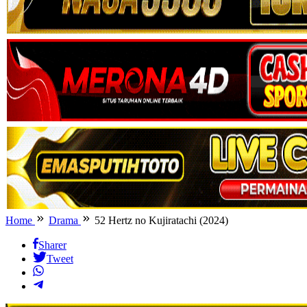
Home
Drama
52 Hertz no Kujiratachi (2024)
Sharer
Tweet