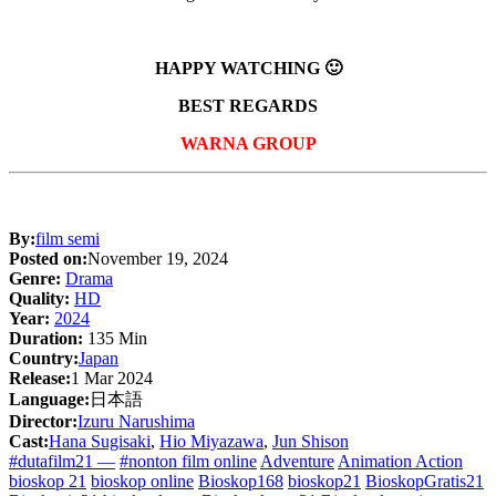
HAPPY WATCHING 🙂
BEST REGARDS
WARNA GROUP
By:
film semi
Posted on:
November 19, 2024
Genre:
Drama
Quality:
HD
Year:
2024
Duration:
135 Min
Country:
Japan
Release:
1 Mar 2024
Language:
日本語
Director:
Izuru Narushima
Cast:
Hana Sugisaki
,
Hio Miyazawa
,
Jun Shison
#dutafilm21 —
#nonton film online
Adventure
Animation Action
bioskop 21
bioskop online
Bioskop168
bioskop21
BioskopGratis21