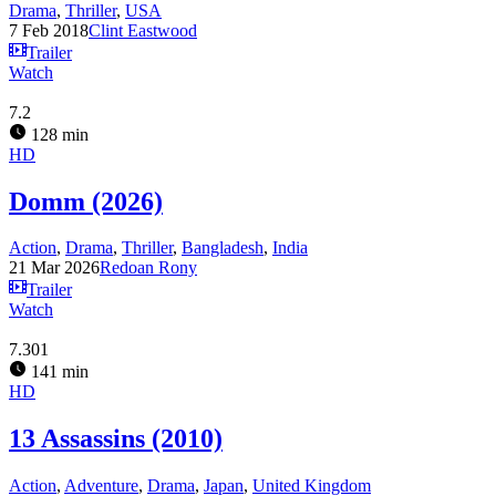
Drama
,
Thriller
,
USA
7 Feb 2018
Clint Eastwood
Trailer
Watch
7.2
128 min
HD
Domm (2026)
Action
,
Drama
,
Thriller
,
Bangladesh
,
India
21 Mar 2026
Redoan Rony
Trailer
Watch
7.301
141 min
HD
13 Assassins (2010)
Action
,
Adventure
,
Drama
,
Japan
,
United Kingdom