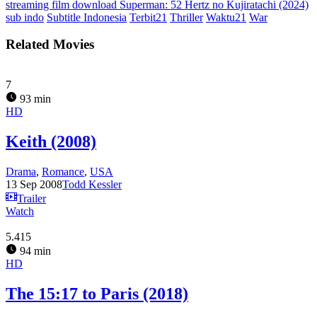
streaming film download Superman: 52 Hertz no Kujiratachi (2024)
sub indo
Subtitle Indonesia
Terbit21
Thriller
Waktu21
War
Related Movies
7
93 min
HD
Keith (2008)
Drama
,
Romance
,
USA
13 Sep 2008
Todd Kessler
Trailer
Watch
5.415
94 min
HD
The 15:17 to Paris (2018)