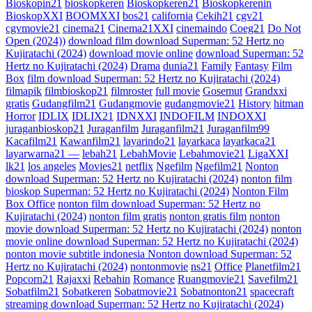
Bioskopin21
bioskopkeren
Bioskopkeren21
Bioskopkerenin
BioskopXXI
BOOMXXI
bos21
california
Cekih21
cgv21
cgvmovie21
cinema21
Cinema21XXI
cinemaindo
Coeg21
Do Not
Open (2024))
download film download Superman: 52 Hertz no
Kujiratachi (2024)
download movie online
download Superman: 52
Hertz no Kujiratachi (2024)
Drama
dunia21
Family
Fantasy
Film
Box
film download Superman: 52 Hertz no Kujiratachi (2024)
filmapik
filmbioskop21
filmroster
full movie
Gosemut
Grandxxi
gratis
Gudangfilm21
Gudangmovie
gudangmovie21
History
hitman
Horror
IDLIX
IDLIX21
IDNXXI
INDOFILM
INDOXXI
juraganbioskop21
Juraganfilm
Juraganfilm21
Juraganfilm99
Kacafilm21
Kawanfilm21
layarindo21
layarkaca
layarkaca21
layarwarna21 —
lebah21
LebahMovie
Lebahmovie21
LigaXXI
lk21
los angeles
Movies21
netflix
Ngefilm
Ngefilm21
Nonton
download Superman: 52 Hertz no Kujiratachi (2024)
nonton film
bioskop Superman: 52 Hertz no Kujiratachi (2024)
Nonton Film
Box Office
nonton film download Superman: 52 Hertz no
Kujiratachi (2024)
nonton film gratis
nonton gratis film
nonton
movie download Superman: 52 Hertz no Kujiratachi (2024)
nonton
movie online download Superman: 52 Hertz no Kujiratachi (2024)
nonton movie subtitle indonesia Nonton download Superman: 52
Hertz no Kujiratachi (2024)
nontonmovie
ns21
Office
Planetfilm21
Popcorn21
Rajaxxi
Rebahin
Romance
Ruangmovie21
Savefilm21
Sobatfilm21
Sobatkeren
Sobatmovie21
Sobatnonton21
spacecraft
streaming download Superman: 52 Hertz no Kujiratachi (2024)