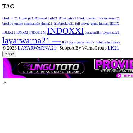
TAG
bioskop 21
bioskop21
BioskopGratis21
Bioskopin21
bioskopkeren
Bioskopkeren21
bioskop online
cinemaindo
dunia21
filmbioskop21
full movie
gratis
hitman
IDLIX
INDOXXI
IDLIX21
IDNXXI
INDOFILM
Juraganfilm
layarkaca21
layarwarna21 —
lk21
los angeles
netflix
Subtitle Indonesia
© 2023
LAYARWARNA21
| Support By WarnaGroup
LK21
close