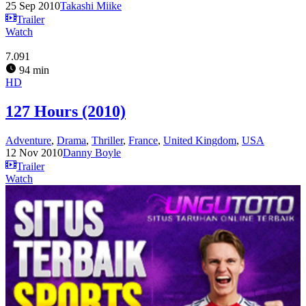
25 Sep 2010
Takashi Miike
Trailer
Watch
7.091
94 min
HD
127 Hours (2010)
Adventure
,
Drama
,
Thriller
,
France
,
United Kingdom
,
USA
12 Nov 2010
Danny Boyle
Trailer
Watch