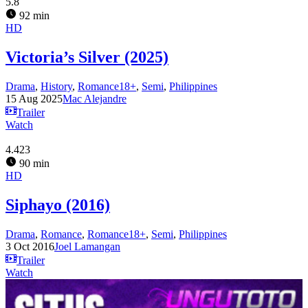
5.8
92 min
HD
Victoria’s Silver (2025)
Drama
,
History
,
Romance18+
,
Semi
,
Philippines
15 Aug 2025
Mac Alejandre
Trailer
Watch
4.423
90 min
HD
Siphayo (2016)
Drama
,
Romance
,
Romance18+
,
Semi
,
Philippines
3 Oct 2016
Joel Lamangan
Trailer
Watch