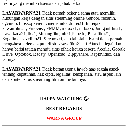
resmi yang memiliki lisensi dari pihak terkait.
LAYARWARNA21
Tidak pernah bekerja sama atau memiliki
hubungan kerja dengan situs streaming online Ganool, rebahin,
cgvindo, bioskopkeren, cinemaindo, dunia21, filmapik,
kawanfilm21, Fmoviez, FMZM, indoxx1, indoxxi, Juraganfilm21,
Layarkaca21, lk21, Melongfilm, nb21,Pahe in, Pusatfilm21,
Sogafime, savefilm21, Streamxxi, dan lain-lain. Kami tidak pernah
meng-host video apapun di situs savefilm21 ini. Situs ini legal dan
hanya berisi tautan menuju situs pihak ketiga seperti Acefile, Google
Drive, Uptobox, Racaty, Openload, Zippyshare, Rapidvideo, dan
lainnya.
LAYARWARNA21
Tidak bertanggung jawab atas segala aspek
tentang kepatuhan, hak cipta, legalitas, kesopanan, atau aspek lain
dari konten situs streaming film online lainnya.
HAPPY WATCHING 🙂
BEST REGARDS
WARNA GROUP