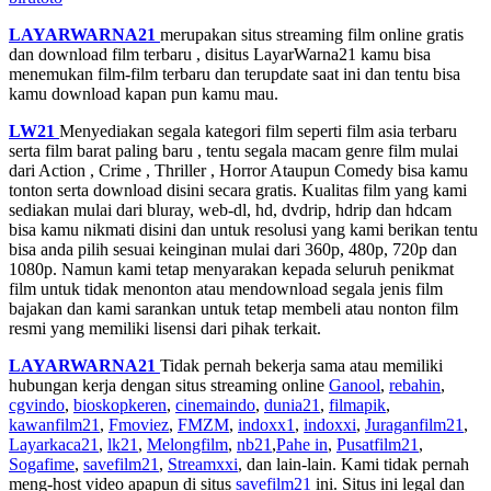
LAYARWARNA21
merupakan situs streaming film online gratis
dan download film terbaru , disitus LayarWarna21 kamu bisa
menemukan film-film terbaru dan terupdate saat ini dan tentu bisa
kamu download kapan pun kamu mau.
LW21
Menyediakan segala kategori film seperti film asia terbaru
serta film barat paling baru , tentu segala macam genre film mulai
dari Action , Crime , Thriller , Horror Ataupun Comedy bisa kamu
tonton serta download disini secara gratis. Kualitas film yang kami
sediakan mulai dari bluray, web-dl, hd, dvdrip, hdrip dan hdcam
bisa kamu nikmati disini dan untuk resolusi yang kami berikan tentu
bisa anda pilih sesuai keinginan mulai dari 360p, 480p, 720p dan
1080p. Namun kami tetap menyarakan kepada seluruh penikmat
film untuk tidak menonton atau mendownload segala jenis film
bajakan dan kami sarankan untuk tetap membeli atau nonton film
resmi yang memiliki lisensi dari pihak terkait.
LAYARWARNA21
Tidak pernah bekerja sama atau memiliki
hubungan kerja dengan situs streaming online
Ganool
,
rebahin
,
cgvindo
,
bioskopkeren
,
cinemaindo
,
dunia21
,
filmapik
,
kawanfilm21
,
Fmoviez
,
FMZM
,
indoxx1
,
indoxxi
,
Juraganfilm21
,
Layarkaca21
,
lk21
,
Melongfilm
,
nb21
,
Pahe in
,
Pusatfilm21
,
Sogafime
,
savefilm21
,
Streamxxi
, dan lain-lain. Kami tidak pernah
meng-host video apapun di situs
savefilm21
ini. Situs ini legal dan