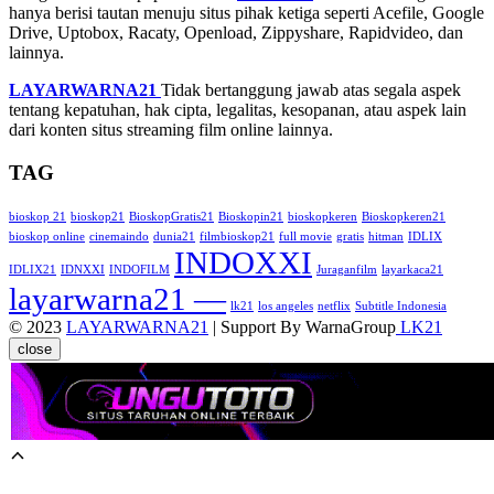
hanya berisi tautan menuju situs pihak ketiga seperti Acefile, Google
Drive, Uptobox, Racaty, Openload, Zippyshare, Rapidvideo, dan
lainnya.
LAYARWARNA21
Tidak bertanggung jawab atas segala aspek
tentang kepatuhan, hak cipta, legalitas, kesopanan, atau aspek lain
dari konten situs streaming film online lainnya.
TAG
bioskop 21
bioskop21
BioskopGratis21
Bioskopin21
bioskopkeren
Bioskopkeren21
bioskop online
cinemaindo
dunia21
filmbioskop21
full movie
gratis
hitman
IDLIX
INDOXXI
IDLIX21
IDNXXI
INDOFILM
Juraganfilm
layarkaca21
layarwarna21 —
lk21
los angeles
netflix
Subtitle Indonesia
© 2023
LAYARWARNA21
| Support By WarnaGroup
LK21
close