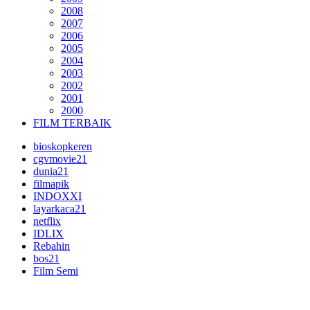
2008
2007
2006
2005
2004
2003
2002
2001
2000
FILM TERBAIK
bioskopkeren
cgvmovie21
dunia21
filmapik
INDOXXI
layarkaca21
netflix
IDLIX
Rebahin
bos21
Film Semi