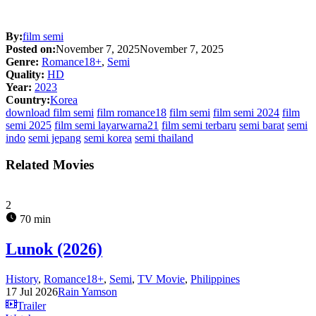
By:
film semi
Posted on:
November 7, 2025
November 7, 2025
Genre:
Romance18+
,
Semi
Quality:
HD
Year:
2023
Country:
Korea
download film semi
film romance18
film semi
film semi 2024
film
semi 2025
film semi layarwarna21
film semi terbaru
semi barat
semi
indo
semi jepang
semi korea
semi thailand
Related Movies
2
70 min
Lunok (2026)
History
,
Romance18+
,
Semi
,
TV Movie
,
Philippines
17 Jul 2026
Rain Yamson
Trailer