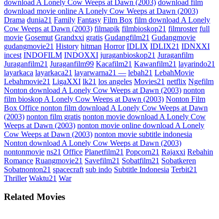
download A Lonely Cow Weeps at Dawn (2003)
download film
download movie online A Lonely Cow Weeps at Dawn (2003)
Drama
dunia21
Family
Fantasy
Film Box
film download A Lonely
Cow Weeps at Dawn (2003)
filmapik
filmbioskop21
filmroster
full
movie
Gosemut
Grandxxi
gratis
Gudangfilm21
Gudangmovie
gudangmovie21
History
hitman
Horror
IDLIX
IDLIX21
IDNXXI
incest
INDOFILM
INDOXXI
juraganbioskop21
Juraganfilm
Juraganfilm21
Juraganfilm99
Kacafilm21
Kawanfilm21
layarindo21
layarkaca
layarkaca21
layarwarna21 —
lebah21
LebahMovie
Lebahmovie21
LigaXXI
lk21
los angeles
Movies21
netflix
Ngefilm
Nonton download A Lonely Cow Weeps at Dawn (2003)
nonton
film bioskop A Lonely Cow Weeps at Dawn (2003)
Nonton Film
Box Office nonton film download A Lonely Cow Weeps at Dawn
(2003)
nonton film gratis
nonton movie download A Lonely Cow
Weeps at Dawn (2003)
nonton movie online download A Lonely
Cow Weeps at Dawn (2003)
nonton movie subtitle indonesia
Nonton download A Lonely Cow Weeps at Dawn (2003)
nontonmovie
ns21
Office
Planetfilm21
Popcorn21
Rajaxxi
Rebahin
Romance
Ruangmovie21
Savefilm21
Sobatfilm21
Sobatkeren
Sobatnonton21
spacecraft
sub indo
Subtitle Indonesia
Terbit21
Thriller
Waktu21
War
Related Movies