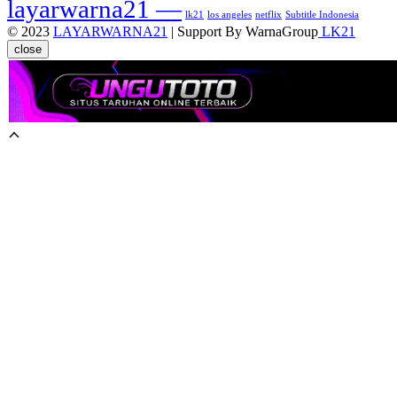
layarwarna21 —
lk21
los angeles
netflix
Subtitle Indonesia
© 2023
LAYARWARNA21
| Support By WarnaGroup
LK21
close