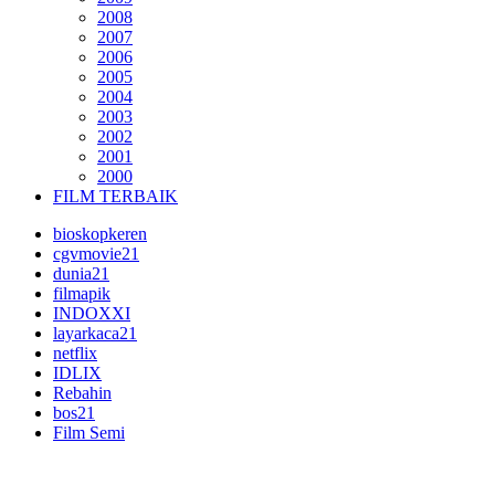
2008
2007
2006
2005
2004
2003
2002
2001
2000
FILM TERBAIK
bioskopkeren
cgvmovie21
dunia21
filmapik
INDOXXI
layarkaca21
netflix
IDLIX
Rebahin
bos21
Film Semi