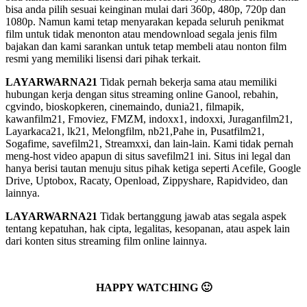
bisa anda pilih sesuai keinginan mulai dari 360p, 480p, 720p dan
1080p. Namun kami tetap menyarakan kepada seluruh penikmat
film untuk tidak menonton atau mendownload segala jenis film
bajakan dan kami sarankan untuk tetap membeli atau nonton film
resmi yang memiliki lisensi dari pihak terkait.
LAYARWARNA21
Tidak pernah bekerja sama atau memiliki
hubungan kerja dengan situs streaming online Ganool, rebahin,
cgvindo, bioskopkeren, cinemaindo, dunia21, filmapik,
kawanfilm21, Fmoviez, FMZM, indoxx1, indoxxi, Juraganfilm21,
Layarkaca21, lk21, Melongfilm, nb21,Pahe in, Pusatfilm21,
Sogafime, savefilm21, Streamxxi, dan lain-lain. Kami tidak pernah
meng-host video apapun di situs savefilm21 ini. Situs ini legal dan
hanya berisi tautan menuju situs pihak ketiga seperti Acefile, Google
Drive, Uptobox, Racaty, Openload, Zippyshare, Rapidvideo, dan
lainnya.
LAYARWARNA21
Tidak bertanggung jawab atas segala aspek
tentang kepatuhan, hak cipta, legalitas, kesopanan, atau aspek lain
dari konten situs streaming film online lainnya.
HAPPY WATCHING 🙂