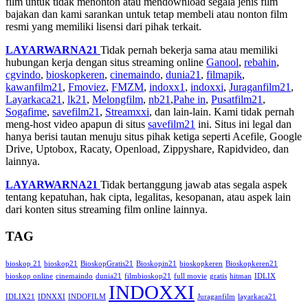
film untuk tidak menonton atau mendownload segala jenis film
bajakan dan kami sarankan untuk tetap membeli atau nonton film
resmi yang memiliki lisensi dari pihak terkait.
LAYARWARNA21
Tidak pernah bekerja sama atau memiliki
hubungan kerja dengan situs streaming online
Ganool
,
rebahin
,
cgvindo
,
bioskopkeren
,
cinemaindo
,
dunia21
,
filmapik
,
kawanfilm21
,
Fmoviez
,
FMZM
,
indoxx1
,
indoxxi
,
Juraganfilm21
,
Layarkaca21
,
lk21
,
Melongfilm
,
nb21
,
Pahe in
,
Pusatfilm21
,
Sogafime
,
savefilm21
,
Streamxxi
, dan lain-lain. Kami tidak pernah
meng-host video apapun di situs
savefilm21
ini. Situs ini legal dan
hanya berisi tautan menuju situs pihak ketiga seperti Acefile, Google
Drive, Uptobox, Racaty, Openload, Zippyshare, Rapidvideo, dan
lainnya.
LAYARWARNA21
Tidak bertanggung jawab atas segala aspek
tentang kepatuhan, hak cipta, legalitas, kesopanan, atau aspek lain
dari konten situs streaming film online lainnya.
TAG
bioskop 21
bioskop21
BioskopGratis21
Bioskopin21
bioskopkeren
Bioskopkeren21
bioskop online
cinemaindo
dunia21
filmbioskop21
full movie
gratis
hitman
IDLIX
INDOXXI
IDLIX21
IDNXXI
INDOFILM
Juraganfilm
layarkaca21