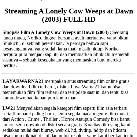
Streaming A Lonely Cow Weeps at Dawn
(2003) FULL HD
Sinopsis Film A Lonely Cow Weeps at Dawn (2003)
: Seorang
janda muda, Noriko, tinggal bersama ayah mertuanya yang pikun,
Shukichi, di sebuah peternakan. Ia percaya bahwa sapi
kesayangannya, yang sudah lama mati, masih hidup. Noriko
berpura-pura menjadi sapi itu dan membiarkan Shukichi memerah
susunya – sebuah kesepakatan yang memuaskan bagi mereka
berdua.
LAYARWARNA21
merupakan situs streaming film online gratis
dan download film terbaru , disitus LayarWarna21 kamu bisa
menemukan film-film terbaru dan terupdate saat ini dan tentu bisa
kamu download kapan pun kamu mau.
LW21
Menyediakan segala kategori film seperti film asia terbaru
serta film barat paling baru , tentu segala macam genre film mulai
dari Action , Crime , Thriller , Horror Ataupun Comedy bisa kamu
tonton serta download disini secara gratis. Kualitas film yang kami
sediakan mulai dari bluray, web-dl, hd, dvdrip, hdrip dan hdcam
bisa kamu nikmati disini dan untuk resolusi yang kami berikan tentu