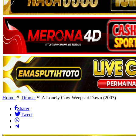
Home
Drama
A Lonely Cow Weeps at Dawn (2003)
Sharer
Tweet