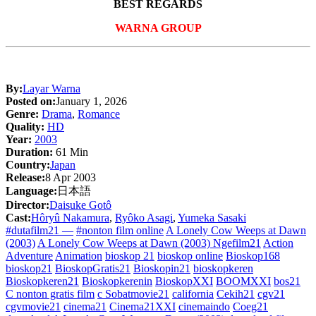
BEST REGARDS
WARNA GROUP
By:
Layar Warna
Posted on:
January 1, 2026
Genre:
Drama
,
Romance
Quality:
HD
Year:
2003
Duration:
61 Min
Country:
Japan
Release:
8 Apr 2003
Language:
日本語
Director:
Daisuke Gotô
Cast:
Hôryû Nakamura
,
Ryôko Asagi
,
Yumeka Sasaki
#dutafilm21 —
#nonton film online
A Lonely Cow Weeps at Dawn
(2003)
A Lonely Cow Weeps at Dawn (2003) Ngefilm21
Action
Adventure
Animation
bioskop 21
bioskop online
Bioskop168
bioskop21
BioskopGratis21
Bioskopin21
bioskopkeren
Bioskopkeren21
Bioskopkerenin
BioskopXXI
BOOMXXI
bos21
C nonton gratis film
c Sobatmovie21
california
Cekih21
cgv21
cgvmovie21
cinema21
Cinema21XXI
cinemaindo
Coeg21