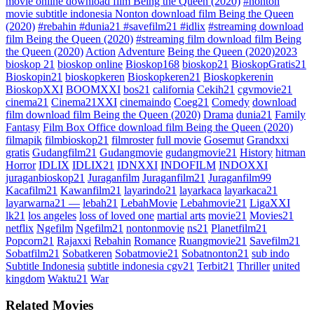
movie online download film Being the Queen (2020)
#nonton
movie subtitle indonesia Nonton download film Being the Queen
(2020)
#rebahin #dunia21 #savefilm21 #idlix
#streaming download
film Being the Queen (2020)
#streaming film download film Being
the Queen (2020)
Action
Adventure
Being the Queen (2020)2023
bioskop 21
bioskop online
Bioskop168
bioskop21
BioskopGratis21
Bioskopin21
bioskopkeren
Bioskopkeren21
Bioskopkerenin
BioskopXXI
BOOMXXI
bos21
california
Cekih21
cgvmovie21
cinema21
Cinema21XXI
cinemaindo
Coeg21
Comedy
download
film download film Being the Queen (2020)
Drama
dunia21
Family
Fantasy
Film Box Office download film Being the Queen (2020)
filmapik
filmbioskop21
filmroster
full movie
Gosemut
Grandxxi
gratis
Gudangfilm21
Gudangmovie
gudangmovie21
History
hitman
Horror
IDLIX
IDLIX21
IDNXXI
INDOFILM
INDOXXI
juraganbioskop21
Juraganfilm
Juraganfilm21
Juraganfilm99
Kacafilm21
Kawanfilm21
layarindo21
layarkaca
layarkaca21
layarwarna21 —
lebah21
LebahMovie
Lebahmovie21
LigaXXI
lk21
los angeles
loss of loved one
martial arts
movie21
Movies21
netflix
Ngefilm
Ngefilm21
nontonmovie
ns21
Planetfilm21
Popcorn21
Rajaxxi
Rebahin
Romance
Ruangmovie21
Savefilm21
Sobatfilm21
Sobatkeren
Sobatmovie21
Sobatnonton21
sub indo
Subtitle Indonesia
subtitle indonesia cgv21
Terbit21
Thriller
united
kingdom
Waktu21
War
Related Movies