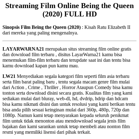
Streaming Film Online Being the Queen
(2020) FULL HD
Sinopsis Film Being the Queen (2020)
: Kisah Ratu Elizabeth II
dari mereka yang paling mengenalnya.
LAYARWARNA21
merupakan situs streaming film online gratis
dan download film terbaru , disitus LayarWarna21 kamu bisa
menemukan film-film terbaru dan terupdate saat ini dan tentu bisa
kamu download kapan pun kamu mau.
LW21
Menyediakan segala kategori film seperti film asia terbaru
serta film barat paling baru , tentu segala macam genre film mulai
dari Action , Crime , Thriller , Horror Ataupun Comedy bisa kamu
tonton serta download disini secara gratis. Kualitas film yang kami
sediakan mulai dari bluray, web-dl, hd, dvdrip, hdrip dan hdcam
bisa kamu nikmati disini dan untuk resolusi yang kami berikan tentu
bisa anda pilih sesuai keinginan mulai dari 360p, 480p, 720p dan
1080p. Namun kami tetap menyarakan kepada seluruh penikmat
film untuk tidak menonton atau mendownload segala jenis film
bajakan dan kami sarankan untuk tetap membeli atau nonton film
resmi yang memiliki lisensi dari pihak terkait.