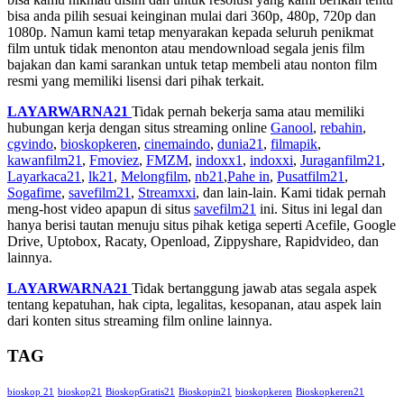
bisa anda pilih sesuai keinginan mulai dari 360p, 480p, 720p dan
1080p. Namun kami tetap menyarakan kepada seluruh penikmat
film untuk tidak menonton atau mendownload segala jenis film
bajakan dan kami sarankan untuk tetap membeli atau nonton film
resmi yang memiliki lisensi dari pihak terkait.
LAYARWARNA21
Tidak pernah bekerja sama atau memiliki
hubungan kerja dengan situs streaming online
Ganool
,
rebahin
,
cgvindo
,
bioskopkeren
,
cinemaindo
,
dunia21
,
filmapik
,
kawanfilm21
,
Fmoviez
,
FMZM
,
indoxx1
,
indoxxi
,
Juraganfilm21
,
Layarkaca21
,
lk21
,
Melongfilm
,
nb21
,
Pahe in
,
Pusatfilm21
,
Sogafime
,
savefilm21
,
Streamxxi
, dan lain-lain. Kami tidak pernah
meng-host video apapun di situs
savefilm21
ini. Situs ini legal dan
hanya berisi tautan menuju situs pihak ketiga seperti Acefile, Google
Drive, Uptobox, Racaty, Openload, Zippyshare, Rapidvideo, dan
lainnya.
LAYARWARNA21
Tidak bertanggung jawab atas segala aspek
tentang kepatuhan, hak cipta, legalitas, kesopanan, atau aspek lain
dari konten situs streaming film online lainnya.
TAG
bioskop 21
bioskop21
BioskopGratis21
Bioskopin21
bioskopkeren
Bioskopkeren21