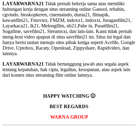
LAYARWARNA21
Tidak pernah bekerja sama atau memiliki
hubungan kerja dengan situs streaming online Ganool, rebahin,
cgvindo, bioskopkeren, cinemaindo, dunia21, filmapik,
kawanfilm21, Fmoviez, FMZM, indoxx1, indoxxi, Juraganfilm21,
Layarkaca21, lk21, Melongfilm, nb21,Pahe in, Pusatfilm21,
Sogafime, savefilm21, Streamxxi, dan lain-lain. Kami tidak pernah
meng-host video apapun di situs savefilm21 ini. Situs ini legal dan
hanya berisi tautan menuju situs pihak ketiga seperti Acefile, Google
Drive, Uptobox, Racaty, Openload, Zippyshare, Rapidvideo, dan
lainnya.
LAYARWARNA21
Tidak bertanggung jawab atas segala aspek
tentang kepatuhan, hak cipta, legalitas, kesopanan, atau aspek lain
dari konten situs streaming film online lainnya.
HAPPY WATCHING 🙂
BEST REGARDS
WARNA GROUP