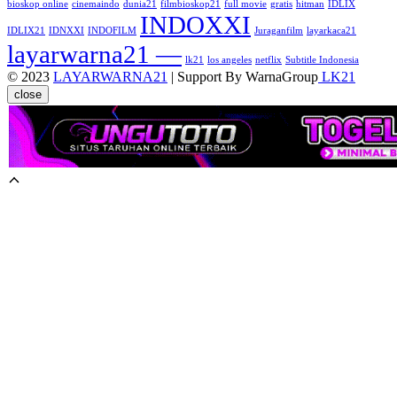
bioskop online
cinemaindo
dunia21
filmbioskop21
full movie
gratis
hitman
IDLIX
INDOXXI
IDLIX21
IDNXXI
INDOFILM
Juraganfilm
layarkaca21
layarwarna21 —
lk21
los angeles
netflix
Subtitle Indonesia
© 2023
LAYARWARNA21
| Support By WarnaGroup
LK21
close