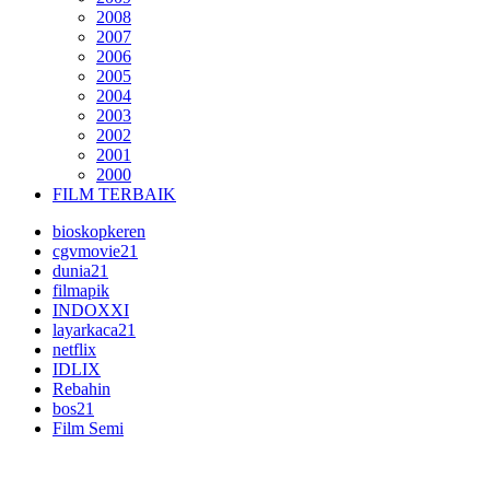
2008
2007
2006
2005
2004
2003
2002
2001
2000
FILM TERBAIK
bioskopkeren
cgvmovie21
dunia21
filmapik
INDOXXI
layarkaca21
netflix
IDLIX
Rebahin
bos21
Film Semi