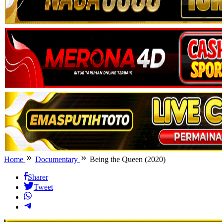
Home
Documentary
Being the Queen (2020)
Sharer
Tweet