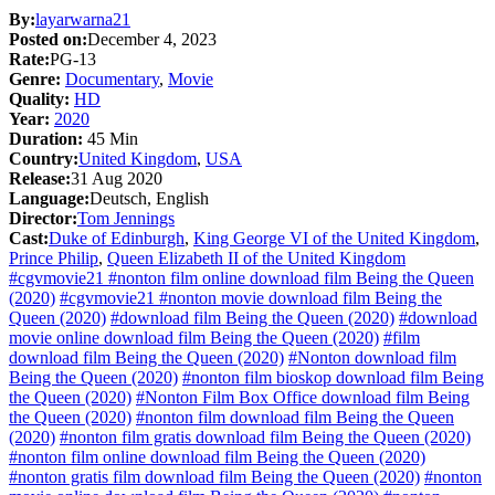
By:
layarwarna21
Posted on:
December 4, 2023
Rate:
PG-13
Genre:
Documentary
,
Movie
Quality:
HD
Year:
2020
Duration:
45 Min
Country:
United Kingdom
,
USA
Release:
31 Aug 2020
Language:
Deutsch, English
Director:
Tom Jennings
Cast:
Duke of Edinburgh
,
King George VI of the United Kingdom
,
Prince Philip
,
Queen Elizabeth II of the United Kingdom
#cgvmovie21 #nonton film online download film Being the Queen
(2020)
#cgvmovie21 #nonton movie download film Being the
Queen (2020)
#download film Being the Queen (2020)
#download
movie online download film Being the Queen (2020)
#film
download film Being the Queen (2020)
#Nonton download film
Being the Queen (2020)
#nonton film bioskop download film Being
the Queen (2020)
#Nonton Film Box Office download film Being
the Queen (2020)
#nonton film download film Being the Queen
(2020)
#nonton film gratis download film Being the Queen (2020)
#nonton film online download film Being the Queen (2020)
#nonton gratis film download film Being the Queen (2020)
#nonton