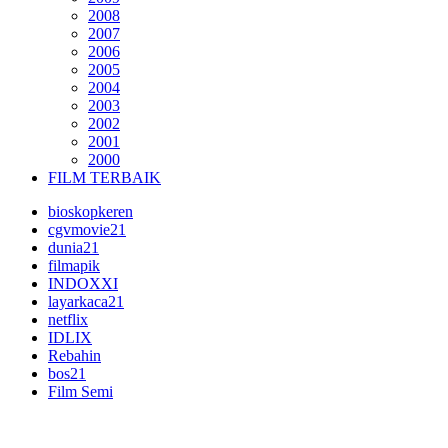
2008
2007
2006
2005
2004
2003
2002
2001
2000
FILM TERBAIK
bioskopkeren
cgvmovie21
dunia21
filmapik
INDOXXI
layarkaca21
netflix
IDLIX
Rebahin
bos21
Film Semi