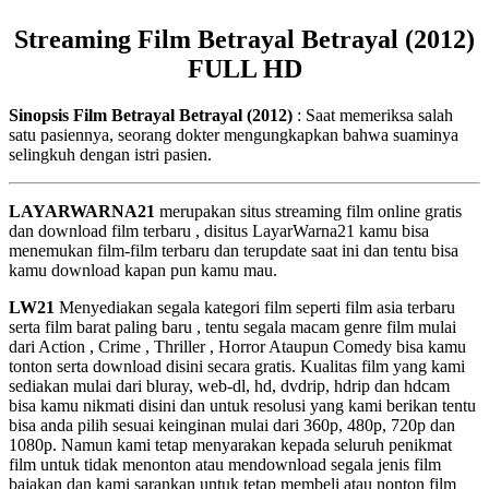
Streaming Film Betrayal Betrayal (2012)
FULL HD
Sinopsis Film Betrayal Betrayal (2012)
: Saat memeriksa salah
satu pasiennya, seorang dokter mengungkapkan bahwa suaminya
selingkuh dengan istri pasien.
LAYARWARNA21
merupakan situs streaming film online gratis
dan download film terbaru , disitus LayarWarna21 kamu bisa
menemukan film-film terbaru dan terupdate saat ini dan tentu bisa
kamu download kapan pun kamu mau.
LW21
Menyediakan segala kategori film seperti film asia terbaru
serta film barat paling baru , tentu segala macam genre film mulai
dari Action , Crime , Thriller , Horror Ataupun Comedy bisa kamu
tonton serta download disini secara gratis. Kualitas film yang kami
sediakan mulai dari bluray, web-dl, hd, dvdrip, hdrip dan hdcam
bisa kamu nikmati disini dan untuk resolusi yang kami berikan tentu
bisa anda pilih sesuai keinginan mulai dari 360p, 480p, 720p dan
1080p. Namun kami tetap menyarakan kepada seluruh penikmat
film untuk tidak menonton atau mendownload segala jenis film
bajakan dan kami sarankan untuk tetap membeli atau nonton film