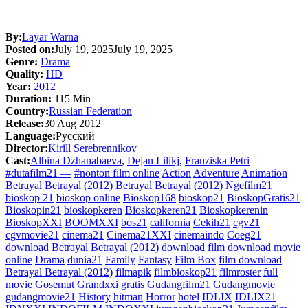
By:
Layar Warna
Posted on:
July 19, 2025
July 19, 2025
Genre:
Drama
Quality:
HD
Year:
2012
Duration:
115 Min
Country:
Russian Federation
Release:
30 Aug 2012
Language:
Pусский
Director:
Kirill Serebrennikov
Cast:
Albina Dzhanabaeva
,
Dejan Lilikj
,
Franziska Petri
#dutafilm21 —
#nonton film online
Action
Adventure
Animation
Betrayal Betrayal (2012)
Betrayal Betrayal (2012) Ngefilm21
bioskop 21
bioskop online
Bioskop168
bioskop21
BioskopGratis21
Bioskopin21
bioskopkeren
Bioskopkeren21
Bioskopkerenin
BioskopXXI
BOOMXXI
bos21
california
Cekih21
cgv21
cgvmovie21
cinema21
Cinema21XXI
cinemaindo
Coeg21
download Betrayal Betrayal (2012)
download film
download movie
online
Drama
dunia21
Family
Fantasy
Film Box
film download
Betrayal Betrayal (2012)
filmapik
filmbioskop21
filmroster
full
movie
Gosemut
Grandxxi
gratis
Gudangfilm21
Gudangmovie
gudangmovie21
History
hitman
Horror
hotel
IDLIX
IDLIX21