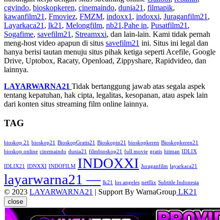
cgvindo
,
bioskopkeren
,
cinemaindo
,
dunia21
,
filmapik
,
kawanfilm21
,
Fmoviez
,
FMZM
,
indoxx1
,
indoxxi
,
Juraganfilm21
,
Layarkaca21
,
lk21
,
Melongfilm
,
nb21
,
Pahe in
,
Pusatfilm21
,
Sogafime
,
savefilm21
,
Streamxxi
, dan lain-lain. Kami tidak pernah
meng-host video apapun di situs
savefilm21
ini. Situs ini legal dan
hanya berisi tautan menuju situs pihak ketiga seperti Acefile, Google
Drive, Uptobox, Racaty, Openload, Zippyshare, Rapidvideo, dan
lainnya.
LAYARWARNA21
Tidak bertanggung jawab atas segala aspek
tentang kepatuhan, hak cipta, legalitas, kesopanan, atau aspek lain
dari konten situs streaming film online lainnya.
TAG
bioskop 21
bioskop21
BioskopGratis21
Bioskopin21
bioskopkeren
Bioskopkeren21
bioskop online
cinemaindo
dunia21
filmbioskop21
full movie
gratis
hitman
IDLIX
INDOXXI
IDLIX21
IDNXXI
INDOFILM
Juraganfilm
layarkaca21
layarwarna21 —
lk21
los angeles
netflix
Subtitle Indonesia
© 2023
LAYARWARNA21
| Support By WarnaGroup
LK21
close