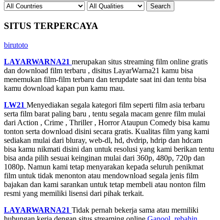
SITUS TERPERCAYA
birutoto
LAYARWARNA21
merupakan situs streaming film online gratis
dan download film terbaru , disitus LayarWarna21 kamu bisa
menemukan film-film terbaru dan terupdate saat ini dan tentu bisa
kamu download kapan pun kamu mau.
LW21
Menyediakan segala kategori film seperti film asia terbaru
serta film barat paling baru , tentu segala macam genre film mulai
dari Action , Crime , Thriller , Horror Ataupun Comedy bisa kamu
tonton serta download disini secara gratis. Kualitas film yang kami
sediakan mulai dari bluray, web-dl, hd, dvdrip, hdrip dan hdcam
bisa kamu nikmati disini dan untuk resolusi yang kami berikan tentu
bisa anda pilih sesuai keinginan mulai dari 360p, 480p, 720p dan
1080p. Namun kami tetap menyarakan kepada seluruh penikmat
film untuk tidak menonton atau mendownload segala jenis film
bajakan dan kami sarankan untuk tetap membeli atau nonton film
resmi yang memiliki lisensi dari pihak terkait.
LAYARWARNA21
Tidak pernah bekerja sama atau memiliki
hubungan kerja dengan situs streaming online
Ganool
,
rebahin
,