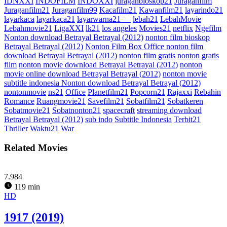
IDNXXI
INDOFILM
INDOXXI
juraganbioskop21
Juraganfilm
Juraganfilm21
Juraganfilm99
Kacafilm21
Kawanfilm21
layarindo21
layarkaca
layarkaca21
layarwarna21 —
lebah21
LebahMovie
Lebahmovie21
LigaXXI
lk21
los angeles
Movies21
netflix
Ngefilm
Nonton download Betrayal Betrayal (2012)
nonton film bioskop
Betrayal Betrayal (2012)
Nonton Film Box Office nonton film
download Betrayal Betrayal (2012)
nonton film gratis
nonton gratis
film
nonton movie download Betrayal Betrayal (2012)
nonton
movie online download Betrayal Betrayal (2012)
nonton movie
subtitle indonesia Nonton download Betrayal Betrayal (2012)
nontonmovie
ns21
Office
Planetfilm21
Popcorn21
Rajaxxi
Rebahin
Romance
Ruangmovie21
Savefilm21
Sobatfilm21
Sobatkeren
Sobatmovie21
Sobatnonton21
spacecraft
streaming download
Betrayal Betrayal (2012)
sub indo
Subtitle Indonesia
Terbit21
Thriller
Waktu21
War
Related Movies
7.984
119 min
HD
1917 (2019)