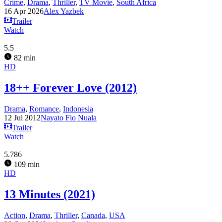
Crime
,
Drama
,
Thriller
,
TV Movie
,
South Africa
16 Apr 2026
Alex Yazbek
Trailer
Watch
5.5
82 min
HD
18++ Forever Love (2012)
Drama
,
Romance
,
Indonesia
12 Jul 2012
Nayato Fio Nuala
Trailer
Watch
5.786
109 min
HD
13 Minutes (2021)
Action
,
Drama
,
Thriller
,
Canada
,
USA