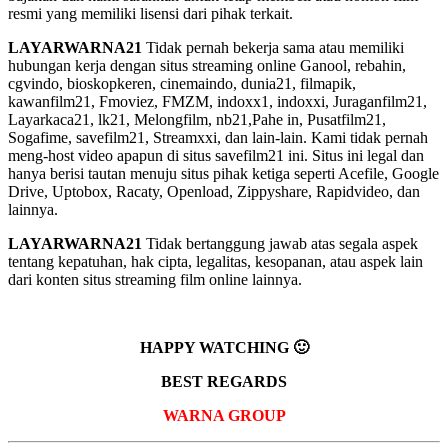
resmi yang memiliki lisensi dari pihak terkait.
LAYARWARNA21
Tidak pernah bekerja sama atau memiliki
hubungan kerja dengan situs streaming online Ganool, rebahin,
cgvindo, bioskopkeren, cinemaindo, dunia21, filmapik,
kawanfilm21, Fmoviez, FMZM, indoxx1, indoxxi, Juraganfilm21,
Layarkaca21, lk21, Melongfilm, nb21,Pahe in, Pusatfilm21,
Sogafime, savefilm21, Streamxxi, dan lain-lain. Kami tidak pernah
meng-host video apapun di situs savefilm21 ini. Situs ini legal dan
hanya berisi tautan menuju situs pihak ketiga seperti Acefile, Google
Drive, Uptobox, Racaty, Openload, Zippyshare, Rapidvideo, dan
lainnya.
LAYARWARNA21
Tidak bertanggung jawab atas segala aspek
tentang kepatuhan, hak cipta, legalitas, kesopanan, atau aspek lain
dari konten situs streaming film online lainnya.
HAPPY WATCHING 🙂
BEST REGARDS
WARNA GROUP