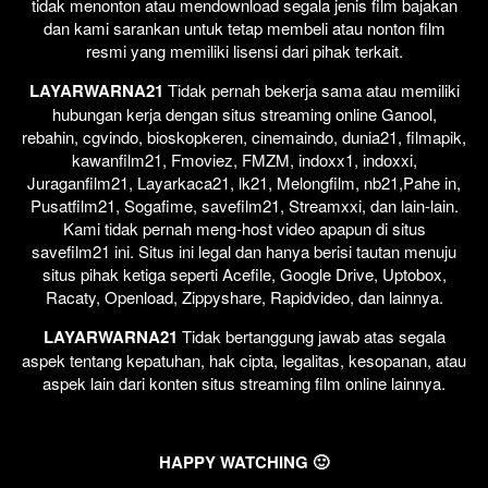
tidak menonton atau mendownload segala jenis film bajakan
dan kami sarankan untuk tetap membeli atau nonton film
resmi yang memiliki lisensi dari pihak terkait.
LAYARWARNA21
Tidak pernah bekerja sama atau memiliki
hubungan kerja dengan situs streaming online Ganool,
rebahin, cgvindo, bioskopkeren, cinemaindo, dunia21, filmapik,
kawanfilm21, Fmoviez, FMZM, indoxx1, indoxxi,
Juraganfilm21, Layarkaca21, lk21, Melongfilm, nb21,Pahe in,
Pusatfilm21, Sogafime, savefilm21, Streamxxi, dan lain-lain.
Kami tidak pernah meng-host video apapun di situs
savefilm21 ini. Situs ini legal dan hanya berisi tautan menuju
situs pihak ketiga seperti Acefile, Google Drive, Uptobox,
Racaty, Openload, Zippyshare, Rapidvideo, dan lainnya.
LAYARWARNA21
Tidak bertanggung jawab atas segala
aspek tentang kepatuhan, hak cipta, legalitas, kesopanan, atau
aspek lain dari konten situs streaming film online lainnya.
HAPPY WATCHING 🙂