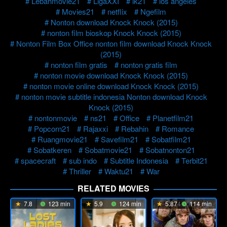
Lebahmovie21
LigaXXI
lk21
los angeles
Movies21
netflix
Ngefilm
Nonton download Knock Knock (2015)
nonton film bioskop Knock Knock (2015)
Nonton Film Box Office nonton film download Knock Knock
(2015)
nonton film gratis
nonton gratis film
nonton movie download Knock Knock (2015)
nonton movie online download Knock Knock (2015)
nonton movie subtitle indonesia Nonton download Knock
Knock (2015)
nontonmovie
ns21
Office
Planetfilm21
Popcorn21
Rajaxxi
Rebahin
Romance
Ruangmovie21
Savefilm21
Sobatfilm21
Sobatkeren
Sobatmovie21
Sobatnonton21
spacecraft
sub indo
Subtitle Indonesia
Terbit21
Thriller
Waktu21
War
RELATED MOVIES
7.8
123 min
5.9
124 min
5.874
114 min