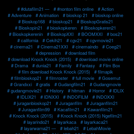
#dutafilm21 —
#nonton film online
Action
Adventure
Animation
bioskop 21
bioskop online
Bioskop168
bioskop21
BioskopGratis21
Bioskopin21
bioskopkeren
Bioskopkeren21
Bioskopkerenin
BioskopXXI
BOOMXXI
bos21
california
Cekih21
cgv21
cgvmovie21
cinema21
Cinema21XXI
cinemaindo
Coeg21
depression
download film
download Knock Knock (2015)
download movie online
Drama
dunia21
Family
Fantasy
Film Box
film download Knock Knock (2015)
filmapik
filmbioskop21
filmroster
full movie
Gosemut
Grandxxi
gratis
Gudangfilm21
Gudangmovie
gudangmovie21
History
hitman
Horror
IDLIX
IDLIX21
IDNXXI
INDOFILM
INDOXXI
juraganbioskop21
Juraganfilm
Juraganfilm21
Juraganfilm99
Kacafilm21
Kawanfilm21
Knock Knock (2015)
Knock Knock (2015) Ngefilm21
layarindo21
layarkaca
layarkaca21
layarwarna21 —
lebah21
LebahMovie