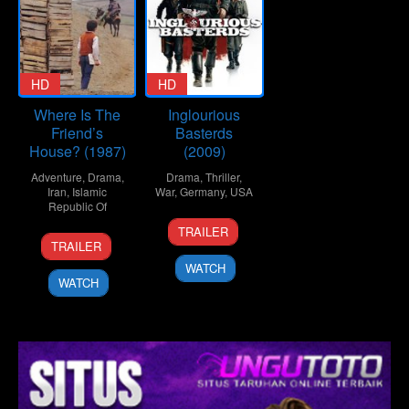
HD
HD
Where Is The
Inglourious
Friend’s
Basterds
House? (1987)
(2009)
Adventure
,
Drama
,
Drama
,
Thriller
,
Iran
,
Islamic
War
,
Germany
,
USA
Republic Of
2
Carlos
TRAILER
1
Abbas
Aug
Fidel
TRAILER
Jul
Kiarostami
2009
WATCH
1987
WATCH