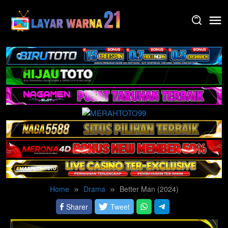
Skip
to
content
Home
Drama
Better Man (2024)
Sharer
Tweet