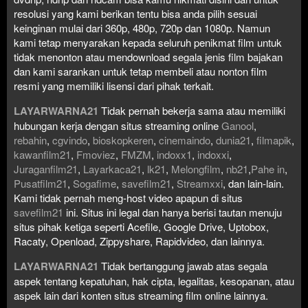
resolusi yang kami berikan tentu bisa anda pilih sesuai
keinginan mulai dari 360p, 480p, 720p dan 1080p. Namun
kami tetap menyarakan kepada seluruh penikmat film untuk
tidak menonton atau mendownload segala jenis film bajakan
dan kami sarankan untuk tetap membeli atau nonton film
resmi yang memiliki lisensi dari pihak terkait.
LAYARWARNA21
Tidak pernah bekerja sama atau memiliki
hubungan kerja dengan situs streaming online
Ganool
,
rebahin
,
cgvindo
,
bioskopkeren
,
cinemaindo
,
dunia21
,
filmapik
,
kawanfilm21
,
Fmoviez
,
FMZM
,
indoxx1
,
indoxxi
,
Juraganfilm21
,
Layarkaca21
,
lk21
,
Melongfilm
,
nb21
,
Pahe in
,
Pusatfilm21
,
Sogafime
,
savefilm21
,
Streamxxi
, dan lain-lain.
Kami tidak pernah meng-host video apapun di situs
savefilm21
ini. Situs ini legal dan hanya berisi tautan menuju
situs pihak ketiga seperti Acefile, Google Drive, Uptobox,
Racaty, Openload, Zippyshare, Rapidvideo, dan lainnya.
LAYARWARNA21
Tidak bertanggung jawab atas segala
aspek tentang kepatuhan, hak cipta, legalitas, kesopanan, atau
aspek lain dari konten situs streaming film online lainnya.