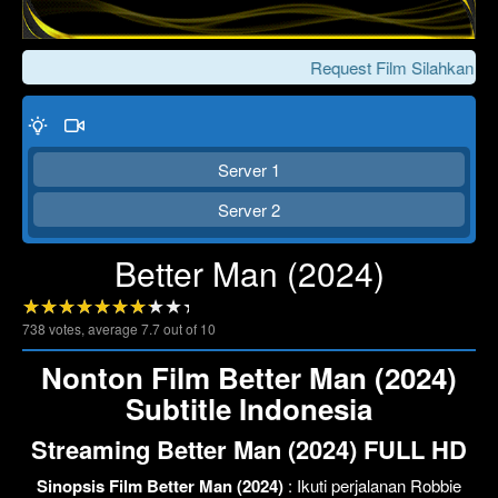
Request Film Silahkan Ch
Server 1
Server 2
Better Man (2024)
Click To Play
Lewati >>>
738
votes, average
7.7
out of 10
Nonton Film Better Man (2024)
Subtitle Indonesia
Streaming Better Man (2024) FULL HD
Sinopsis Film Better Man (2024)
: Ikuti perjalanan Robbie