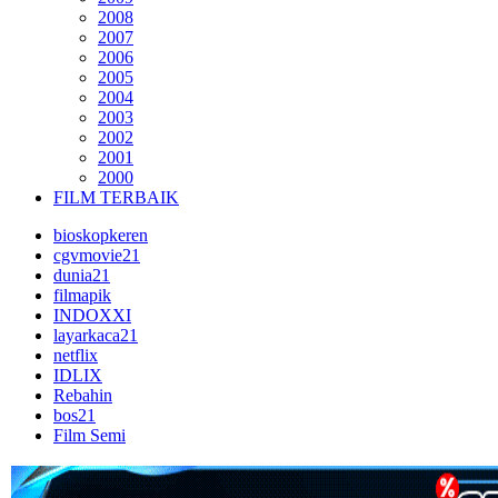
2008
2007
2006
2005
2004
2003
2002
2001
2000
FILM TERBAIK
bioskopkeren
cgvmovie21
dunia21
filmapik
INDOXXI
layarkaca21
netflix
IDLIX
Rebahin
bos21
Film Semi