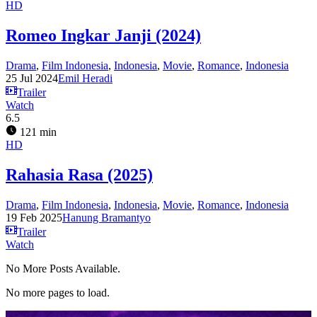
HD
Romeo Ingkar Janji (2024)
Drama
,
Film Indonesia
,
Indonesia
,
Movie
,
Romance
,
Indonesia
25 Jul 2024
Emil Heradi
Trailer
Watch
6.5
121 min
HD
Rahasia Rasa (2025)
Drama
,
Film Indonesia
,
Indonesia
,
Movie
,
Romance
,
Indonesia
19 Feb 2025
Hanung Bramantyo
Trailer
Watch
No More Posts Available.
No more pages to load.