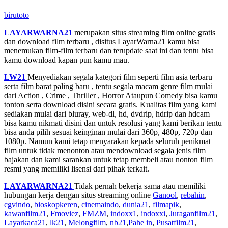
birutoto
LAYARWARNA21
merupakan situs streaming film online gratis
dan download film terbaru , disitus LayarWarna21 kamu bisa
menemukan film-film terbaru dan terupdate saat ini dan tentu bisa
kamu download kapan pun kamu mau.
LW21
Menyediakan segala kategori film seperti film asia terbaru
serta film barat paling baru , tentu segala macam genre film mulai
dari Action , Crime , Thriller , Horror Ataupun Comedy bisa kamu
tonton serta download disini secara gratis. Kualitas film yang kami
sediakan mulai dari bluray, web-dl, hd, dvdrip, hdrip dan hdcam
bisa kamu nikmati disini dan untuk resolusi yang kami berikan tentu
bisa anda pilih sesuai keinginan mulai dari 360p, 480p, 720p dan
1080p. Namun kami tetap menyarakan kepada seluruh penikmat
film untuk tidak menonton atau mendownload segala jenis film
bajakan dan kami sarankan untuk tetap membeli atau nonton film
resmi yang memiliki lisensi dari pihak terkait.
LAYARWARNA21
Tidak pernah bekerja sama atau memiliki
hubungan kerja dengan situs streaming online
Ganool
,
rebahin
,
cgvindo
,
bioskopkeren
,
cinemaindo
,
dunia21
,
filmapik
,
kawanfilm21
,
Fmoviez
,
FMZM
,
indoxx1
,
indoxxi
,
Juraganfilm21
,
Layarkaca21
,
lk21
,
Melongfilm
,
nb21
,
Pahe in
,
Pusatfilm21
,