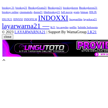
bioskop 21
bioskop21
BioskopGratis21
Bioskopin21
bioskopkeren
Bioskopkeren21
bioskop online
cinemaindo
dunia21
filmbioskop21
full movie
gratis
hitman
IDLIX
INDOXXI
IDLIX21
IDNXXI
INDOFILM
Juraganfilm
layarkaca21
layarwarna21 —
lk21
los angeles
netflix
Subtitle Indonesia
© 2023
LAYARWARNA21
| Support By WarnaGroup
LK21
close