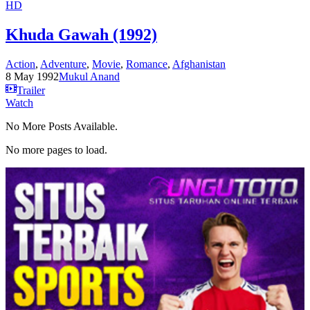
HD
Khuda Gawah (1992)
Action
,
Adventure
,
Movie
,
Romance
,
Afghanistan
8 May 1992
Mukul Anand
Trailer
Watch
No More Posts Available.
No more pages to load.