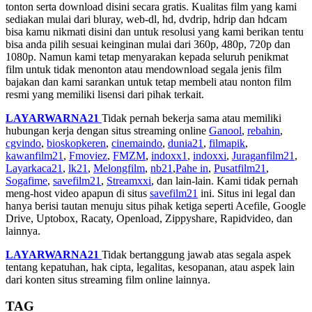
tonton serta download disini secara gratis. Kualitas film yang kami
sediakan mulai dari bluray, web-dl, hd, dvdrip, hdrip dan hdcam
bisa kamu nikmati disini dan untuk resolusi yang kami berikan tentu
bisa anda pilih sesuai keinginan mulai dari 360p, 480p, 720p dan
1080p. Namun kami tetap menyarakan kepada seluruh penikmat
film untuk tidak menonton atau mendownload segala jenis film
bajakan dan kami sarankan untuk tetap membeli atau nonton film
resmi yang memiliki lisensi dari pihak terkait.
LAYARWARNA21
Tidak pernah bekerja sama atau memiliki
hubungan kerja dengan situs streaming online
Ganool
,
rebahin
,
cgvindo
,
bioskopkeren
,
cinemaindo
,
dunia21
,
filmapik
,
kawanfilm21
,
Fmoviez
,
FMZM
,
indoxx1
,
indoxxi
,
Juraganfilm21
,
Layarkaca21
,
lk21
,
Melongfilm
,
nb21
,
Pahe in
,
Pusatfilm21
,
Sogafime
,
savefilm21
,
Streamxxi
, dan lain-lain. Kami tidak pernah
meng-host video apapun di situs
savefilm21
ini. Situs ini legal dan
hanya berisi tautan menuju situs pihak ketiga seperti Acefile, Google
Drive, Uptobox, Racaty, Openload, Zippyshare, Rapidvideo, dan
lainnya.
LAYARWARNA21
Tidak bertanggung jawab atas segala aspek
tentang kepatuhan, hak cipta, legalitas, kesopanan, atau aspek lain
dari konten situs streaming film online lainnya.
TAG