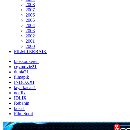
2008
2007
2006
2005
2004
2003
2002
2001
2000
FILM TERBAIK
bioskopkeren
cgvmovie21
dunia21
filmapik
INDOXXI
layarkaca21
netflix
IDLIX
Rebahin
bos21
Film Semi