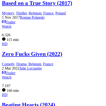
Based on a True Story (2017)
Mystery
,
Thriller
,
Belgium
,
France
,
Poland
1 Nov 2017
Roman Polanski
Trailer
Watch
6.326
115 min
HD
Zero Fucks Given (2022)
Comedy
,
Drama
,
Belgium
,
France
2 Mar 2022
Julie Lecoustre
Trailer
Watch
7.197
166 min
HD
Beating Hearts (2024)