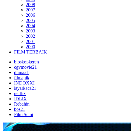
2008
2007
2006
2005
2004
2003
2002
2001
2000
FILM TERBAIK
bioskopkeren
cgvmovie21
dunia21
filmapik
INDOXXI
layarkaca21
netflix
IDLIX
Rebahin
bos21
Film Semi