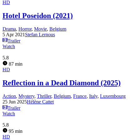
HD
Hotel Poseidon (2021)
Drama
,
Horror
,
Movie
,
Belgium
5 Apr 2021
Stefan Lernous
Trailer
Watch
5.8
87 min
HD
Reflection in a Dead Diamond (2025)
Action
,
Mystery
,
Thriller
,
Belgium
,
France
,
Italy
,
Luxembourg
25 Jun 2025
Hélène Cattet
Trailer
Watch
5.8
95 min
HD