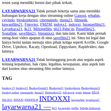
resmi yang memiliki lisensi dari pihak terkait.
LAYARWARNA21
Tidak pernah bekerja sama atau memiliki
hubungan kerja dengan situs streaming online
Ganool
,
rebahin
,
cgvindo
,
bioskopkeren
,
cinemaindo
,
dunia21
,
filmapik
,
kawanfilm21
,
Fmoviez
,
FMZM
,
indoxx1
,
indoxxi
,
Juraganfilm21
,
Layarkaca21
,
lk21
,
Melongfilm
,
nb21
,
Pahe in
,
Pusatfilm21
,
Sogafime
,
savefilm21
,
Streamxxi
, dan lain-lain. Kami tidak pernah
meng-host video apapun di situs
savefilm21
ini. Situs ini legal dan
hanya berisi tautan menuju situs pihak ketiga seperti Acefile, Google
Drive, Uptobox, Racaty, Openload, Zippyshare, Rapidvideo, dan
lainnya.
LAYARWARNA21
Tidak bertanggung jawab atas segala aspek
tentang kepatuhan, hak cipta, legalitas, kesopanan, atau aspek lain
dari konten situs streaming film online lainnya.
TAG
bioskop 21
bioskop21
BioskopGratis21
Bioskopin21
bioskopkeren
Bioskopkeren21
bioskop online
cinemaindo
dunia21
filmbioskop21
full movie
gratis
hitman
IDLIX
INDOXXI
IDLIX21
IDNXXI
INDOFILM
Juraganfilm
layarkaca21
layarwarna21 —
lk21
los angeles
netflix
Subtitle Indonesia