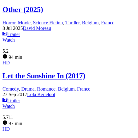
Other (2025)
Horror
,
Movie
,
Science Fiction
,
Thriller
,
Belgium
,
France
8 Jul 2025
David Moreau
Trailer
Watch
5.2
94 min
HD
Let the Sunshine In (2017)
Comedy
,
Drama
,
Romance
,
Belgium
,
France
27 Sep 2017
Lola Berteloot
Trailer
Watch
5.711
97 min
HD