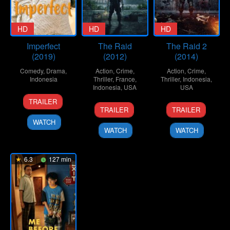
HD
HD
HD
Imperfect
The Raid
The Raid 2
(2019)
(2012)
(2014)
Comedy
,
Drama
,
Action
,
Crime
,
Action
,
Crime
,
Indonesia
Thriller
,
France
,
Thriller
,
Indonesia
,
Indonesia
,
USA
USA
19
Ernest
TRAILER
22
Gareth
27
Gareth
Dec
Prakasa
TRAILER
TRAILER
Mar
Evans
Mar
Evans
2019
WATCH
2012
2014
WATCH
WATCH
6.3
127 min