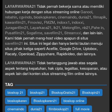
LAYARWARNA21
Tidak pernah bekerja sama atau memiliki
hubungan kerja dengan situs streaming online
Ganool
,
rebahin
,
cgvindo
,
bioskopkeren
,
cinemaindo
,
dunia21
,
filmapik
,
kawanfilm21
,
Fmoviez
,
FMZM
,
indoxx1
,
indoxxi
,
Juraganfilm21
,
Layarkaca21
,
lk21
,
Melongfilm
,
nb21
,
Pahe in
,
Pusatfilm21
,
Sogafime
,
savefilm21
,
Streamxxi
, dan lain-lain.
Kami tidak pernah meng-host video apapun di situs
savefilm21
ini. Situs ini legal dan hanya berisi tautan menuju
situs pihak ketiga seperti Acefile, Google Drive, Uptobox,
Racaty, Openload, Zippyshare, Rapidvideo, dan lainnya.
LAYARWARNA21
Tidak bertanggung jawab atas segala
aspek tentang kepatuhan, hak cipta, legalitas, kesopanan, atau
aspek lain dari konten situs streaming film online lainnya.
TAG
bioskop 21
bioskop21
BioskopGratis21
Bioskopin21
bioskopkeren
Bioskopkeren21
bioskop online
cinemaindo
dunia21
filmbioskop21
full movie