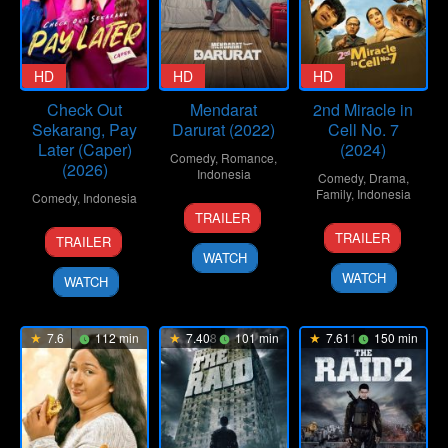
HD
HD
HD
Check Out
Mendarat
2nd Miracle in
Sekarang, Pay
Darurat (2022)
Cell No. 7
Later (Caper)
(2024)
Comedy
,
Romance
,
(2026)
Indonesia
Comedy
,
Drama
,
Family
,
Indonesia
Comedy
,
Indonesia
8
Pandji
TRAILER
25
Herwin
Sep
Pragiwaksono
5
Ardy
TRAILER
TRAILER
Dec
Novianto
2022
Feb
Octaviand
WATCH
2024
2026
WATCH
WATCH
7.6
112 min
7.408
101 min
7.611
150 min