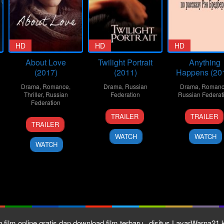
HD
HD
HD
About Love
Twilight Portrait
Anything
(2017)
(2011)
Happens (20
Drama
,
Romance
,
Drama
,
Russian
Drama
,
Roman
Thriller
,
Russian
Federation
Russian Federat
Federation
10
Angelina
19
Grigo
TRAILER
TRAILER
23
Vladimir
Nov
Nikonova
Aug
Kurd
TRAILER
Mar
Bortko
2011
2012
WATCH
WATCH
2017
WATCH
 film online gratis dan download film terbaru , disitus LayarWarna2