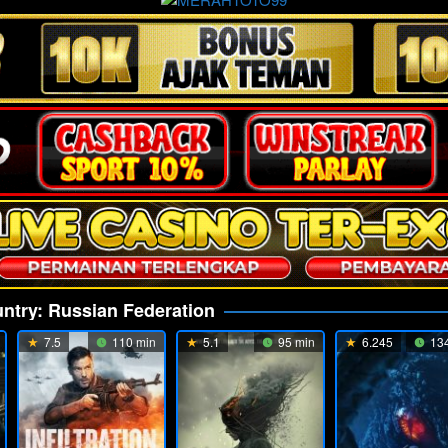
ntry:
Russian Federation
7.5
110 min
5.1
95 min
6.245
134