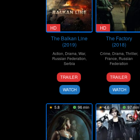
HD
HD
The Balkan Line
The Factory
(2019)
(2018)
Action
,
Drama
,
War
,
Crime
,
Drama
,
Thriller
,
Russian Federation
,
France
,
Russian
Serbia
Federation
21
Andrey
7
Yury
TRAILER
TRAILER
Mar
Volgin
Sep
Bykov
2019
2018
WATCH
WATCH
5.8
96 min
4.6
97 min