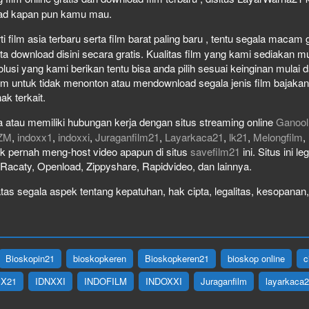
load kapan pun kamu mau.
film asia terbaru serta film barat paling baru , tentu segala macam gen
download disini secara gratis. Kualitas film yang kami sediakan mulai
olusi yang kami berikan tentu bisa anda pilih sesuai keinginan mula
lm untuk tidak menonton atau mendownload segala jenis film bajaka
ak terkait.
 atau memiliki hubungan kerja dengan situs streaming online
Ganool
ZM
,
indoxx1
,
indoxxi
,
Juraganfilm21
,
Layarkaca21
,
lk21
,
Melongfilm
,
idak pernah meng-host video apapun di situs
savefilm21
ini. Situs ini l
, Racaty, Openload, Zippyshare, Rapidvideo, dan lainnya.
as segala aspek tentang kepatuhan, hak cipta, legalitas, kesopanan, 
Bioskopin21
bioskopkeren
Bioskopkeren21
bioskop online
c
IX21
IDNXXI
INDOFILM
INDOXXI
Juraganfilm
layarkaca