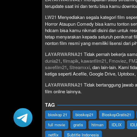
terupdate saat ini dan tentu bisa kamu down
LW21
Menyediakan segala kategori film seperti 
Horror Ataupun Comedy bisa kamu tonton serta 
hdcam bisa kamu nikmati disini dan untuk res
tetap menyarakan kepada seluruh penikmat fi
nonton film resmi yang memiliki lisensi dari pih
LAYARWARNA21
Tidak pernah bekerja sama
dunia21
,
filmapik
,
kawanfilm21
,
Fmoviez
,
FM
savefilm21
,
Streamxxi
, dan lain-lain. Kami t
ketiga seperti Acefile, Google Drive, Uptobox
LAYARWARNA21
Tidak bertanggung jawab at
film online lainnya.
TAG
bioskop 21
bioskop21
BioskopGratis21
full movie
gratis
hitman
IDLIX
IDL
netflix
Subtitle Indonesia