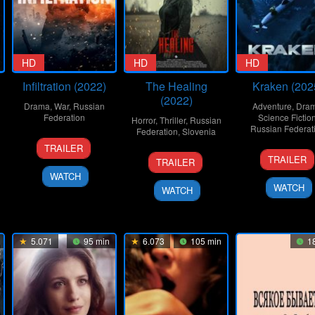
HD
HD
HD
Infiltration (2022)
The Healing
Kraken (202
(2022)
Drama
,
War
,
Russian
Adventure
,
Dra
Federation
Science Fictio
Horror
,
Thriller
,
Russian
Russian Federat
Federation
,
Slovenia
2
Aleksey
TRAILER
17
Nikol
1
Denis
Jun
Chadov
TRAILER
TRAILER
Apr
Lebe
Dec
Kryuchkov
2022
WATCH
2025
2022
WATCH
WATCH
5.071
95 min
6.073
105 min
18