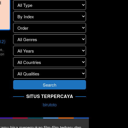
12)
ce
,
ion
ry
yaev
SITUS TERPERCAYA
birutoto
1 kamu bisa menemukan film-film terbaru dan