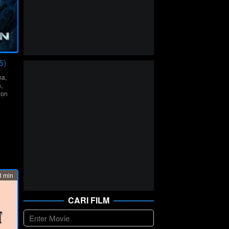
5)
ma
,
n
,
ion
ay
dev
 min
CARI FILM