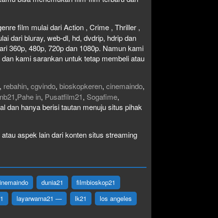
re film mulai dari Action , Crime , Thriller ,
 dari bluray, web-dl, hd, dvdrip, hdrip dan
i dari 360p, 480p, 720p dan 1080p. Namun kami
n dan kami sarankan untuk tetap membeli atau
,
rebahin
,
cgvindo
,
bioskopkeren
,
cinemaindo
,
nb21
,
Pahe in
,
Pusatfilm21
,
Sogafime
,
egal dan hanya berisi tautan menuju situs pihak
atau aspek lain dari konten situs streaming
inemaindo
dunia21
filmbioskop21
21
layarwarna21 —
lk21
los angeles