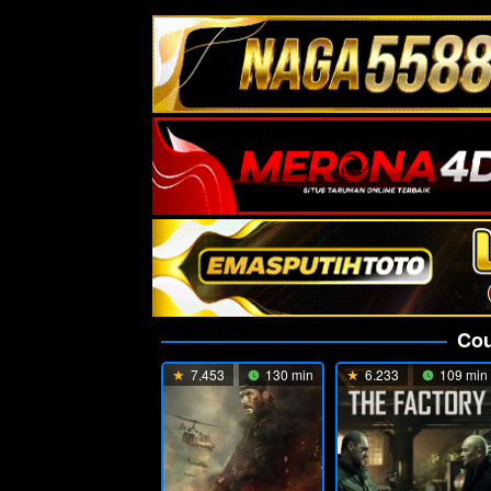
Cou
7.453
130 min
6.233
109 min