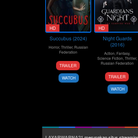
HD
HD
Succubus (2024)
Night Guards
(2016)
Horror
,
Thriller
,
Russian
Federation
Action
,
Fantasy
,
Science Fiction
,
Thriller
,
11
Serik
Russian Federation
TRAILER
Apr
Beyseu
1
Dmitry
2024
TRAILER
WATCH
Aug
Galperin
2016
WATCH
LAYARWARNA21
merupakan situs streaming