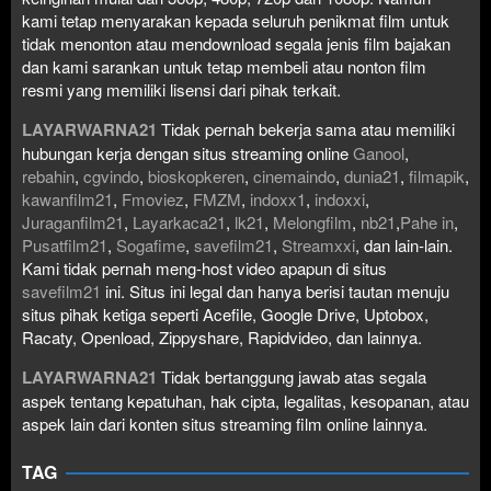
kami tetap menyarakan kepada seluruh penikmat film untuk
tidak menonton atau mendownload segala jenis film bajakan
dan kami sarankan untuk tetap membeli atau nonton film
resmi yang memiliki lisensi dari pihak terkait.
LAYARWARNA21
Tidak pernah bekerja sama atau memiliki
hubungan kerja dengan situs streaming online
Ganool
,
rebahin
,
cgvindo
,
bioskopkeren
,
cinemaindo
,
dunia21
,
filmapik
,
kawanfilm21
,
Fmoviez
,
FMZM
,
indoxx1
,
indoxxi
,
Juraganfilm21
,
Layarkaca21
,
lk21
,
Melongfilm
,
nb21
,
Pahe in
,
Pusatfilm21
,
Sogafime
,
savefilm21
,
Streamxxi
, dan lain-lain.
Kami tidak pernah meng-host video apapun di situs
savefilm21
ini. Situs ini legal dan hanya berisi tautan menuju
situs pihak ketiga seperti Acefile, Google Drive, Uptobox,
Racaty, Openload, Zippyshare, Rapidvideo, dan lainnya.
LAYARWARNA21
Tidak bertanggung jawab atas segala
aspek tentang kepatuhan, hak cipta, legalitas, kesopanan, atau
aspek lain dari konten situs streaming film online lainnya.
TAG