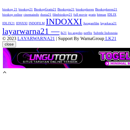
bioskop 21
bioskop21
BioskopGratis21
Bioskopin21
bioskopkeren
Bioskopkeren21
bioskop online
cinemaindo
dunia21
filmbioskop21
full movie
gratis
hitman
IDLIX
INDOXXI
IDLIX21
IDNXXI
INDOFILM
Juraganfilm
layarkaca21
layarwarna21 —
lk21
los angeles
netflix
Subtitle Indonesia
© 2023
LAYARWARNA21
| Support By WarnaGroup
LK21
close