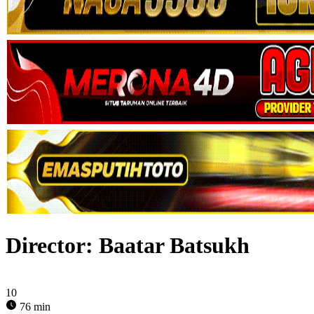
Director:
Baatar Batsukh
10
76 min