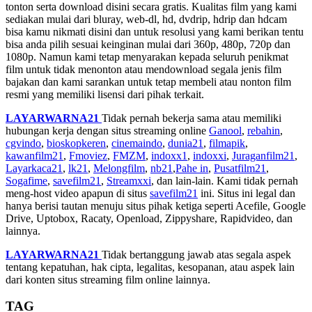
tonton serta download disini secara gratis. Kualitas film yang kami
sediakan mulai dari bluray, web-dl, hd, dvdrip, hdrip dan hdcam
bisa kamu nikmati disini dan untuk resolusi yang kami berikan tentu
bisa anda pilih sesuai keinginan mulai dari 360p, 480p, 720p dan
1080p. Namun kami tetap menyarakan kepada seluruh penikmat
film untuk tidak menonton atau mendownload segala jenis film
bajakan dan kami sarankan untuk tetap membeli atau nonton film
resmi yang memiliki lisensi dari pihak terkait.
LAYARWARNA21
Tidak pernah bekerja sama atau memiliki
hubungan kerja dengan situs streaming online
Ganool
,
rebahin
,
cgvindo
,
bioskopkeren
,
cinemaindo
,
dunia21
,
filmapik
,
kawanfilm21
,
Fmoviez
,
FMZM
,
indoxx1
,
indoxxi
,
Juraganfilm21
,
Layarkaca21
,
lk21
,
Melongfilm
,
nb21
,
Pahe in
,
Pusatfilm21
,
Sogafime
,
savefilm21
,
Streamxxi
, dan lain-lain. Kami tidak pernah
meng-host video apapun di situs
savefilm21
ini. Situs ini legal dan
hanya berisi tautan menuju situs pihak ketiga seperti Acefile, Google
Drive, Uptobox, Racaty, Openload, Zippyshare, Rapidvideo, dan
lainnya.
LAYARWARNA21
Tidak bertanggung jawab atas segala aspek
tentang kepatuhan, hak cipta, legalitas, kesopanan, atau aspek lain
dari konten situs streaming film online lainnya.
TAG