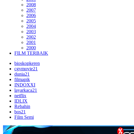
2008
2007
2006
2005
2004
2003
2002
2001
2000
FILM TERBAIK
bioskopkeren
cgvmovie21
dunia21
filmapik
INDOXXI
layarkaca21
netflix
IDLIX
Rebahin
bos21
Film Semi