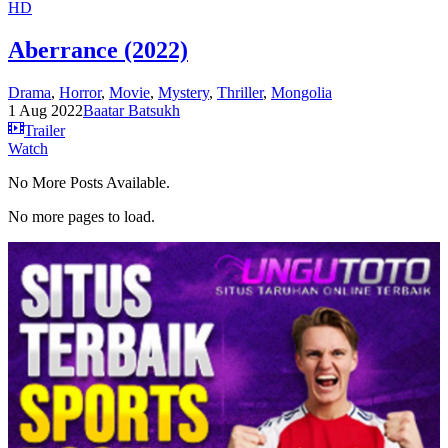
HD
Aberrance (2022)
Drama
,
Horror
,
Movie
,
Mystery
,
Thriller
,
Mongolia
1 Aug 2022
Baatar Batsukh
Trailer
Watch
No More Posts Available.
No more pages to load.