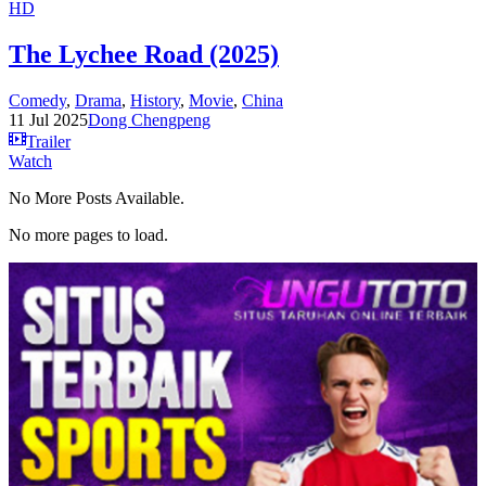
HD
The Lychee Road (2025)
Comedy
,
Drama
,
History
,
Movie
,
China
11 Jul 2025
Dong Chengpeng
Trailer
Watch
No More Posts Available.
No more pages to load.