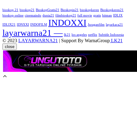
bioskop 21
bioskop21
BioskopGratis21
Bioskopin21
bioskopkeren
Bioskopkeren21
bioskop online
cinemaindo
dunia21
filmbioskop21
full movie
gratis
hitman
IDLIX
INDOXXI
IDLIX21
IDNXXI
INDOFILM
Juraganfilm
layarkaca21
layarwarna21 —
lk21
los angeles
netflix
Subtitle Indonesia
© 2023
LAYARWARNA21
| Support By WarnaGroup
LK21
close