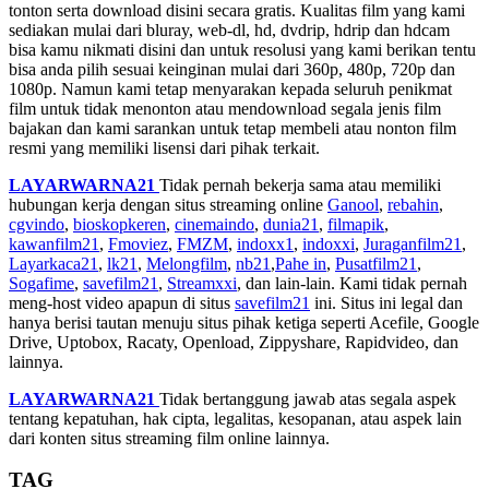
tonton serta download disini secara gratis. Kualitas film yang kami
sediakan mulai dari bluray, web-dl, hd, dvdrip, hdrip dan hdcam
bisa kamu nikmati disini dan untuk resolusi yang kami berikan tentu
bisa anda pilih sesuai keinginan mulai dari 360p, 480p, 720p dan
1080p. Namun kami tetap menyarakan kepada seluruh penikmat
film untuk tidak menonton atau mendownload segala jenis film
bajakan dan kami sarankan untuk tetap membeli atau nonton film
resmi yang memiliki lisensi dari pihak terkait.
LAYARWARNA21
Tidak pernah bekerja sama atau memiliki
hubungan kerja dengan situs streaming online
Ganool
,
rebahin
,
cgvindo
,
bioskopkeren
,
cinemaindo
,
dunia21
,
filmapik
,
kawanfilm21
,
Fmoviez
,
FMZM
,
indoxx1
,
indoxxi
,
Juraganfilm21
,
Layarkaca21
,
lk21
,
Melongfilm
,
nb21
,
Pahe in
,
Pusatfilm21
,
Sogafime
,
savefilm21
,
Streamxxi
, dan lain-lain. Kami tidak pernah
meng-host video apapun di situs
savefilm21
ini. Situs ini legal dan
hanya berisi tautan menuju situs pihak ketiga seperti Acefile, Google
Drive, Uptobox, Racaty, Openload, Zippyshare, Rapidvideo, dan
lainnya.
LAYARWARNA21
Tidak bertanggung jawab atas segala aspek
tentang kepatuhan, hak cipta, legalitas, kesopanan, atau aspek lain
dari konten situs streaming film online lainnya.
TAG