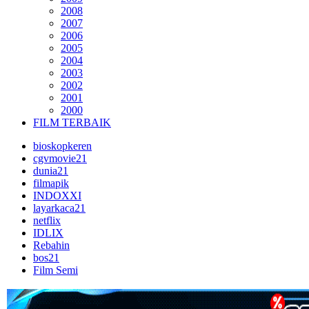
2008
2007
2006
2005
2004
2003
2002
2001
2000
FILM TERBAIK
bioskopkeren
cgvmovie21
dunia21
filmapik
INDOXXI
layarkaca21
netflix
IDLIX
Rebahin
bos21
Film Semi