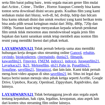
serta film barat paling baru , tentu segala macam genre film mulai
dari Action , Crime , Thriller , Horror Ataupun Comedy bisa kamu
tonton serta download disini secara gratis. Kualitas film yang kami
sediakan mulai dari bluray, web-dl, hd, dvdrip, hdrip dan hdcam
bisa kamu nikmati disini dan untuk resolusi yang kami berikan tentu
bisa anda pilih sesuai keinginan mulai dari 360p, 480p, 720p dan
1080p. Namun kami tetap menyarakan kepada seluruh penikmat
film untuk tidak menonton atau mendownload segala jenis film
bajakan dan kami sarankan untuk tetap membeli atau nonton film
resmi yang memiliki lisensi dari pihak terkait.
LAYARWARNA21
Tidak pernah bekerja sama atau memiliki
hubungan kerja dengan situs streaming online
Ganool
,
rebahin
,
cgvindo
,
bioskopkeren
,
cinemaindo
,
dunia21
,
filmapik
,
kawanfilm21
,
Fmoviez
,
FMZM
,
indoxx1
,
indoxxi
,
Juraganfilm21
,
Layarkaca21
,
lk21
,
Melongfilm
,
nb21
,
Pahe in
,
Pusatfilm21
,
Sogafime
,
savefilm21
,
Streamxxi
, dan lain-lain. Kami tidak pernah
meng-host video apapun di situs
savefilm21
ini. Situs ini legal dan
hanya berisi tautan menuju situs pihak ketiga seperti Acefile, Google
Drive, Uptobox, Racaty, Openload, Zippyshare, Rapidvideo, dan
lainnya.
LAYARWARNA21
Tidak bertanggung jawab atas segala aspek
tentang kepatuhan, hak cipta, legalitas, kesopanan, atau aspek lain
dari konten situs streaming film online lainnya.