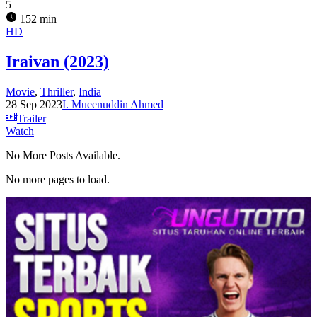
5
152 min
HD
Iraivan (2023)
Movie
,
Thriller
,
India
28 Sep 2023
I. Mueenuddin Ahmed
Trailer
Watch
No More Posts Available.
No more pages to load.