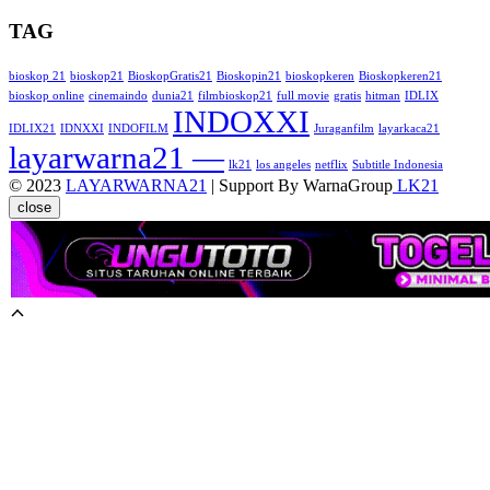
TAG
bioskop 21
bioskop21
BioskopGratis21
Bioskopin21
bioskopkeren
Bioskopkeren21
bioskop online
cinemaindo
dunia21
filmbioskop21
full movie
gratis
hitman
IDLIX
INDOXXI
IDLIX21
IDNXXI
INDOFILM
Juraganfilm
layarkaca21
layarwarna21 —
lk21
los angeles
netflix
Subtitle Indonesia
© 2023
LAYARWARNA21
| Support By WarnaGroup
LK21
close