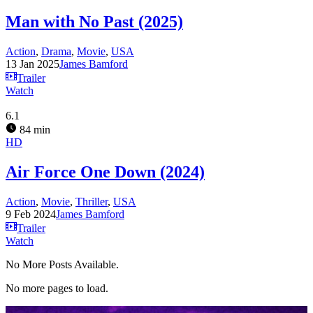
Man with No Past (2025)
Action
,
Drama
,
Movie
,
USA
13 Jan 2025
James Bamford
Trailer
Watch
6.1
84 min
HD
Air Force One Down (2024)
Action
,
Movie
,
Thriller
,
USA
9 Feb 2024
James Bamford
Trailer
Watch
No More Posts Available.
No more pages to load.