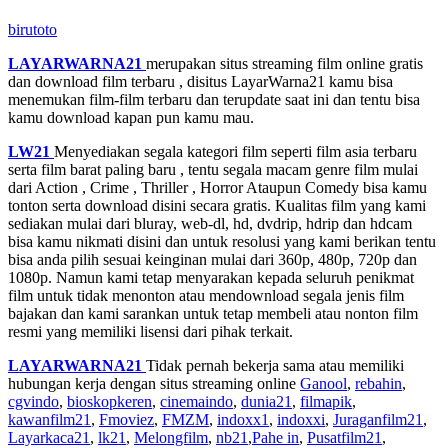
birutoto
LAYARWARNA21
merupakan situs streaming film online gratis
dan download film terbaru , disitus LayarWarna21 kamu bisa
menemukan film-film terbaru dan terupdate saat ini dan tentu bisa
kamu download kapan pun kamu mau.
LW21
Menyediakan segala kategori film seperti film asia terbaru
serta film barat paling baru , tentu segala macam genre film mulai
dari Action , Crime , Thriller , Horror Ataupun Comedy bisa kamu
tonton serta download disini secara gratis. Kualitas film yang kami
sediakan mulai dari bluray, web-dl, hd, dvdrip, hdrip dan hdcam
bisa kamu nikmati disini dan untuk resolusi yang kami berikan tentu
bisa anda pilih sesuai keinginan mulai dari 360p, 480p, 720p dan
1080p. Namun kami tetap menyarakan kepada seluruh penikmat
film untuk tidak menonton atau mendownload segala jenis film
bajakan dan kami sarankan untuk tetap membeli atau nonton film
resmi yang memiliki lisensi dari pihak terkait.
LAYARWARNA21
Tidak pernah bekerja sama atau memiliki
hubungan kerja dengan situs streaming online
Ganool
,
rebahin
,
cgvindo
,
bioskopkeren
,
cinemaindo
,
dunia21
,
filmapik
,
kawanfilm21
,
Fmoviez
,
FMZM
,
indoxx1
,
indoxxi
,
Juraganfilm21
,
Layarkaca21
,
lk21
,
Melongfilm
,
nb21
,
Pahe in
,
Pusatfilm21
,