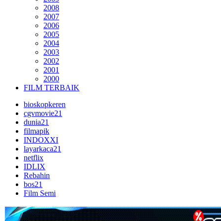
2008
2007
2006
2005
2004
2003
2002
2001
2000
FILM TERBAIK
bioskopkeren
cgvmovie21
dunia21
filmapik
INDOXXI
layarkaca21
netflix
IDLIX
Rebahin
bos21
Film Semi