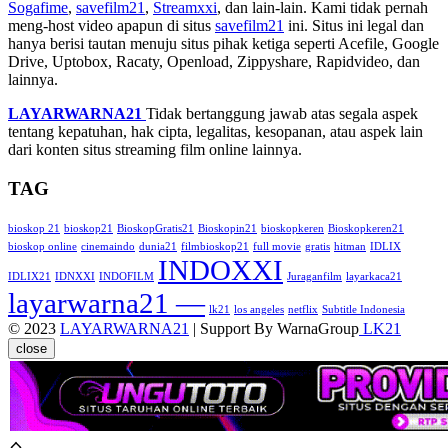
Sogafime
,
savefilm21
,
Streamxxi
, dan lain-lain. Kami tidak pernah
meng-host video apapun di situs
savefilm21
ini. Situs ini legal dan
hanya berisi tautan menuju situs pihak ketiga seperti Acefile, Google
Drive, Uptobox, Racaty, Openload, Zippyshare, Rapidvideo, dan
lainnya.
LAYARWARNA21
Tidak bertanggung jawab atas segala aspek
tentang kepatuhan, hak cipta, legalitas, kesopanan, atau aspek lain
dari konten situs streaming film online lainnya.
TAG
bioskop 21
bioskop21
BioskopGratis21
Bioskopin21
bioskopkeren
Bioskopkeren21
bioskop online
cinemaindo
dunia21
filmbioskop21
full movie
gratis
hitman
IDLIX
INDOXXI
IDLIX21
IDNXXI
INDOFILM
Juraganfilm
layarkaca21
layarwarna21 —
lk21
los angeles
netflix
Subtitle Indonesia
© 2023
LAYARWARNA21
| Support By WarnaGroup
LK21
close