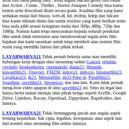
serta film barat paling baru , tentu segala macam genre film mulai
dari Action , Crime , Thriller , Horror Ataupun Comedy bisa kamu
tonton serta download disini secara gratis. Kualitas film yang kami
sediakan mulai dari bluray, web-dl, hd, dvdrip, hdrip dan hdcam
bisa kamu nikmati disini dan untuk resolusi yang kami berikan tentu
bisa anda pilih sesuai keinginan mulai dari 360p, 480p, 720p dan
1080p. Namun kami tetap menyarakan kepada seluruh penikmat
film untuk tidak menonton atau mendownload segala jenis film
bajakan dan kami sarankan untuk tetap membeli atau nonton film
resmi yang memiliki lisensi dari pihak terkait.
LAYARWARNA21
Tidak pernah bekerja sama atau memiliki
hubungan kerja dengan situs streaming online
Ganool
,
rebahin
,
cgvindo
,
bioskopkeren
,
cinemaindo
,
dunia21
,
filmapik
,
kawanfilm21
,
Fmoviez
,
FMZM
,
indoxx1
,
indoxxi
,
Juraganfilm21
,
Layarkaca21
,
lk21
,
Melongfilm
,
nb21
,
Pahe in
,
Pusatfilm21
,
Sogafime
,
savefilm21
,
Streamxxi
, dan lain-lain. Kami tidak pernah
meng-host video apapun di situs
savefilm21
ini. Situs ini legal dan
hanya berisi tautan menuju situs pihak ketiga seperti Acefile, Google
Drive, Uptobox, Racaty, Openload, Zippyshare, Rapidvideo, dan
lainnya.
LAYARWARNA21
Tidak bertanggung jawab atas segala aspek
tentang kepatuhan, hak cipta, legalitas, kesopanan, atau aspek lain
dari konten situs streaming film online lainnya.