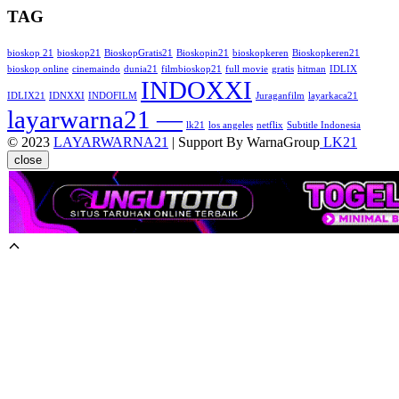
TAG
bioskop 21
bioskop21
BioskopGratis21
Bioskopin21
bioskopkeren
Bioskopkeren21
bioskop online
cinemaindo
dunia21
filmbioskop21
full movie
gratis
hitman
IDLIX
INDOXXI
IDLIX21
IDNXXI
INDOFILM
Juraganfilm
layarkaca21
layarwarna21 —
lk21
los angeles
netflix
Subtitle Indonesia
© 2023
LAYARWARNA21
| Support By WarnaGroup
LK21
close