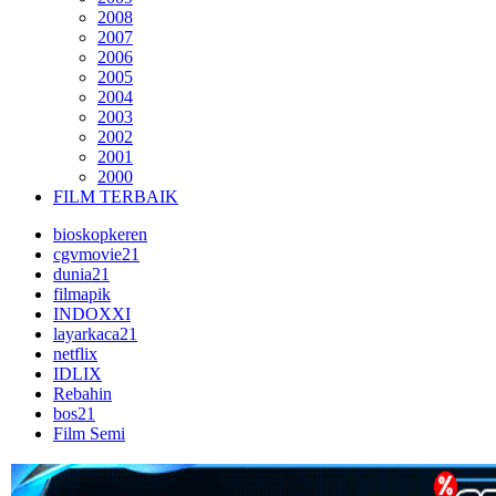
2008
2007
2006
2005
2004
2003
2002
2001
2000
FILM TERBAIK
bioskopkeren
cgvmovie21
dunia21
filmapik
INDOXXI
layarkaca21
netflix
IDLIX
Rebahin
bos21
Film Semi