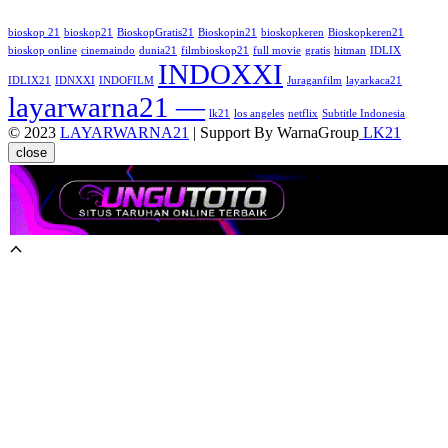
bioskop 21
bioskop21
BioskopGratis21
Bioskopin21
bioskopkeren
Bioskopkeren21
bioskop online
cinemaindo
dunia21
filmbioskop21
full movie
gratis
hitman
IDLIX
INDOXXI
IDLIX21
IDNXXI
INDOFILM
Juraganfilm
layarkaca21
layarwarna21 —
lk21
los angeles
netflix
Subtitle Indonesia
© 2023
LAYARWARNA21
| Support By WarnaGroup
LK21
close