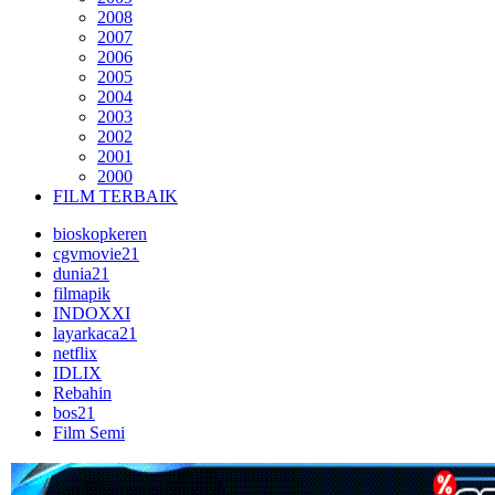
2008
2007
2006
2005
2004
2003
2002
2001
2000
FILM TERBAIK
bioskopkeren
cgvmovie21
dunia21
filmapik
INDOXXI
layarkaca21
netflix
IDLIX
Rebahin
bos21
Film Semi