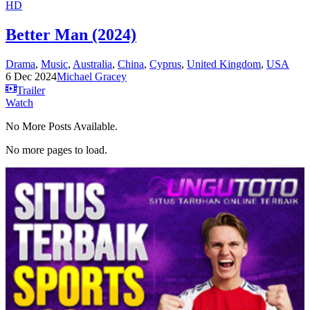
HD
Better Man (2024)
Drama
,
Music
,
Australia
,
China
,
Cyprus
,
United Kingdom
,
USA
6 Dec 2024
Michael Gracey
Trailer
Watch
No More Posts Available.
No more pages to load.