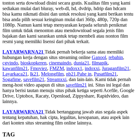
tonton serta download disini secara gratis. Kualitas film yang kami
sediakan mulai dari bluray, web-dl, hd, dvdrip, hdrip dan hdcam
bisa kamu nikmati disini dan untuk resolusi yang kami berikan tentu
bisa anda pilih sesuai keinginan mulai dari 360p, 480p, 720p dan
1080p. Namun kami tetap menyarakan kepada seluruh penikmat
film untuk tidak menonton atau mendownload segala jenis film
bajakan dan kami sarankan untuk tetap membeli atau nonton film
resmi yang memiliki lisensi dari pihak terkait.
LAYARWARNA21
Tidak pernah bekerja sama atau memiliki
hubungan kerja dengan situs streaming online
Ganool
,
rebahin
,
cgvindo
,
bioskopkeren
,
cinemaindo
,
dunia21
,
filmapik
,
kawanfilm21
,
Fmoviez
,
FMZM
,
indoxx1
,
indoxxi
,
Juraganfilm21
,
Layarkaca21
,
lk21
,
Melongfilm
,
nb21
,
Pahe in
,
Pusatfilm21
,
Sogafime
,
savefilm21
,
Streamxxi
, dan lain-lain. Kami tidak pernah
meng-host video apapun di situs
savefilm21
ini. Situs ini legal dan
hanya berisi tautan menuju situs pihak ketiga seperti Acefile, Google
Drive, Uptobox, Racaty, Openload, Zippyshare, Rapidvideo, dan
lainnya.
LAYARWARNA21
Tidak bertanggung jawab atas segala aspek
tentang kepatuhan, hak cipta, legalitas, kesopanan, atau aspek lain
dari konten situs streaming film online lainnya.
TAG