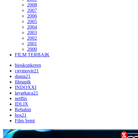
2008
2007
2006
2005
2004
2003
2002
2001
2000
FILM TERBAIK
bioskopkeren
cgvmovie21
dunia21
filmapik
INDOXXI
layarkaca21
netflix
IDLIX
Rebahin
bos21
Film Semi