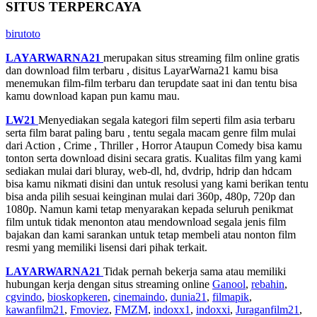
SITUS TERPERCAYA
birutoto
LAYARWARNA21
merupakan situs streaming film online gratis
dan download film terbaru , disitus LayarWarna21 kamu bisa
menemukan film-film terbaru dan terupdate saat ini dan tentu bisa
kamu download kapan pun kamu mau.
LW21
Menyediakan segala kategori film seperti film asia terbaru
serta film barat paling baru , tentu segala macam genre film mulai
dari Action , Crime , Thriller , Horror Ataupun Comedy bisa kamu
tonton serta download disini secara gratis. Kualitas film yang kami
sediakan mulai dari bluray, web-dl, hd, dvdrip, hdrip dan hdcam
bisa kamu nikmati disini dan untuk resolusi yang kami berikan tentu
bisa anda pilih sesuai keinginan mulai dari 360p, 480p, 720p dan
1080p. Namun kami tetap menyarakan kepada seluruh penikmat
film untuk tidak menonton atau mendownload segala jenis film
bajakan dan kami sarankan untuk tetap membeli atau nonton film
resmi yang memiliki lisensi dari pihak terkait.
LAYARWARNA21
Tidak pernah bekerja sama atau memiliki
hubungan kerja dengan situs streaming online
Ganool
,
rebahin
,
cgvindo
,
bioskopkeren
,
cinemaindo
,
dunia21
,
filmapik
,
kawanfilm21
,
Fmoviez
,
FMZM
,
indoxx1
,
indoxxi
,
Juraganfilm21
,