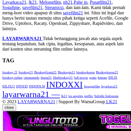
Layarkaca21
,
lk21
,
Melongfilm
,
nb21
,
Pahe in
,
Pusatfilm21
,
Sogafime
,
savefilm21
,
Streamxxi
, dan lain-lain. Kami tidak pernah
meng-host video apapun di situs
savefilm21
ini. Situs ini legal dan
hanya berisi tautan menuju situs pihak ketiga seperti Acefile, Google
Drive, Uptobox, Racaty, Openload, Zippyshare, Rapidvideo, dan
lainnya.
LAYARWARNA21
Tidak bertanggung jawab atas segala aspek
tentang kepatuhan, hak cipta, legalitas, kesopanan, atau aspek lain
dari konten situs streaming film online lainnya.
TAG
bioskop 21
bioskop21
BioskopGratis21
Bioskopin21
bioskopkeren
Bioskopkeren21
bioskop online
cinemaindo
dunia21
filmbioskop21
full movie
gratis
hitman
IDLIX
INDOXXI
IDLIX21
IDNXXI
INDOFILM
Juraganfilm
layarkaca21
layarwarna21 —
lk21
los angeles
netflix
Subtitle Indonesia
© 2023
LAYARWARNA21
| Support By WarnaGroup
LK21
close