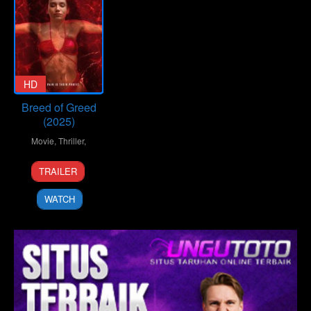
HD
Breed of Greed
(2025)
Movie
,
Thriller
,
25
Ralph
TRAILER
Sep
Hemecker
2025
WATCH