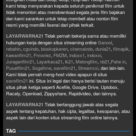
kami tetap menyarakan kepada seluruh penikmat film untuk
tidak menonton atau mendownload segala jenis film bajakan
dan kami sarankan untuk tetap membeli atau nonton film
resmi yang memiliki lisensi dari pihak terkait.
LAYARWARNA21
Tidak pernah bekerja sama atau memiliki
hubungan kerja dengan situs streaming online
Ganool
,
rebahin
,
cgvindo
,
bioskopkeren
,
cinemaindo
,
dunia21
,
filmapik
,
kawanfilm21
,
Fmoviez
,
FMZM
,
indoxx1
,
indoxxi
,
Juraganfilm21
,
Layarkaca21
,
lk21
,
Melongfilm
,
nb21
,
Pahe in
,
Pusatfilm21
,
Sogafime
,
savefilm21
,
Streamxxi
, dan lain-lain.
Kami tidak pernah meng-host video apapun di situs
savefilm21
ini. Situs ini legal dan hanya berisi tautan menuju
situs pihak ketiga seperti Acefile, Google Drive, Uptobox,
Racaty, Openload, Zippyshare, Rapidvideo, dan lainnya.
LAYARWARNA21
Tidak bertanggung jawab atas segala
aspek tentang kepatuhan, hak cipta, legalitas, kesopanan, atau
aspek lain dari konten situs streaming film online lainnya.
TAG