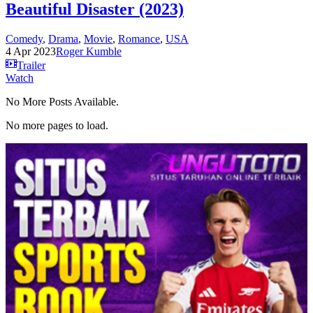
Beautiful Disaster (2023)
Comedy
,
Drama
,
Movie
,
Romance
,
USA
4 Apr 2023
Roger Kumble
Trailer
Watch
No More Posts Available.
No more pages to load.