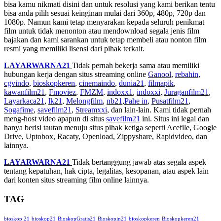
bisa kamu nikmati disini dan untuk resolusi yang kami berikan tentu
bisa anda pilih sesuai keinginan mulai dari 360p, 480p, 720p dan
1080p. Namun kami tetap menyarakan kepada seluruh penikmat
film untuk tidak menonton atau mendownload segala jenis film
bajakan dan kami sarankan untuk tetap membeli atau nonton film
resmi yang memiliki lisensi dari pihak terkait.
LAYARWARNA21
Tidak pernah bekerja sama atau memiliki
hubungan kerja dengan situs streaming online
Ganool
,
rebahin
,
cgvindo
,
bioskopkeren
,
cinemaindo
,
dunia21
,
filmapik
,
kawanfilm21
,
Fmoviez
,
FMZM
,
indoxx1
,
indoxxi
,
Juraganfilm21
,
Layarkaca21
,
lk21
,
Melongfilm
,
nb21
,
Pahe in
,
Pusatfilm21
,
Sogafime
,
savefilm21
,
Streamxxi
, dan lain-lain. Kami tidak pernah
meng-host video apapun di situs
savefilm21
ini. Situs ini legal dan
hanya berisi tautan menuju situs pihak ketiga seperti Acefile, Google
Drive, Uptobox, Racaty, Openload, Zippyshare, Rapidvideo, dan
lainnya.
LAYARWARNA21
Tidak bertanggung jawab atas segala aspek
tentang kepatuhan, hak cipta, legalitas, kesopanan, atau aspek lain
dari konten situs streaming film online lainnya.
TAG
bioskop 21
bioskop21
BioskopGratis21
Bioskopin21
bioskopkeren
Bioskopkeren21