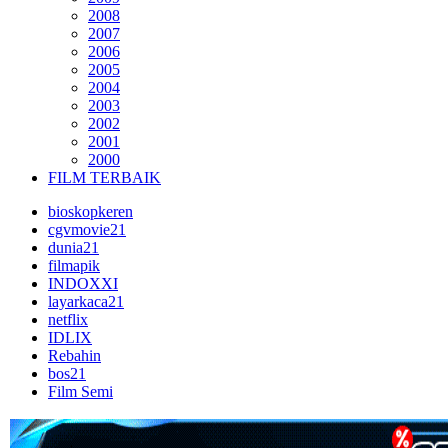
2008
2007
2006
2005
2004
2003
2002
2001
2000
FILM TERBAIK
bioskopkeren
cgvmovie21
dunia21
filmapik
INDOXXI
layarkaca21
netflix
IDLIX
Rebahin
bos21
Film Semi