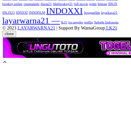
bioskop online
cinemaindo
dunia21
filmbioskop21
full movie
gratis
hitman
IDLIX
INDOXXI
IDLIX21
IDNXXI
INDOFILM
Juraganfilm
layarkaca21
layarwarna21 —
lk21
los angeles
netflix
Subtitle Indonesia
© 2023
LAYARWARNA21
| Support By WarnaGroup
LK21
close