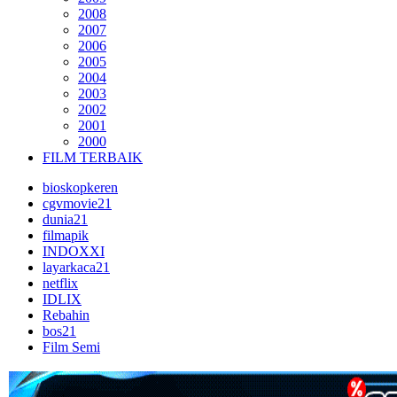
2008
2007
2006
2005
2004
2003
2002
2001
2000
FILM TERBAIK
bioskopkeren
cgvmovie21
dunia21
filmapik
INDOXXI
layarkaca21
netflix
IDLIX
Rebahin
bos21
Film Semi