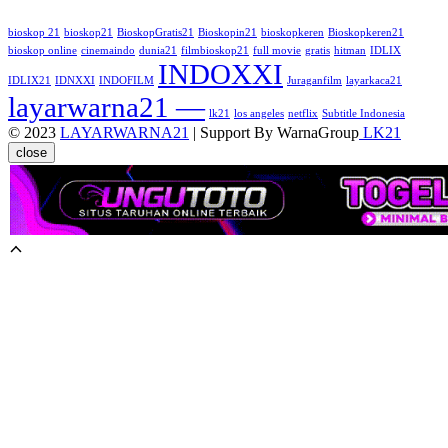
bioskop 21
bioskop21
BioskopGratis21
Bioskopin21
bioskopkeren
Bioskopkeren21
bioskop online
cinemaindo
dunia21
filmbioskop21
full movie
gratis
hitman
IDLIX
INDOXXI
IDLIX21
IDNXXI
INDOFILM
Juraganfilm
layarkaca21
layarwarna21 —
lk21
los angeles
netflix
Subtitle Indonesia
© 2023
LAYARWARNA21
| Support By WarnaGroup
LK21
close