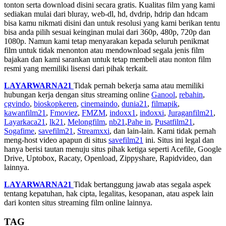
tonton serta download disini secara gratis. Kualitas film yang kami
sediakan mulai dari bluray, web-dl, hd, dvdrip, hdrip dan hdcam
bisa kamu nikmati disini dan untuk resolusi yang kami berikan tentu
bisa anda pilih sesuai keinginan mulai dari 360p, 480p, 720p dan
1080p. Namun kami tetap menyarakan kepada seluruh penikmat
film untuk tidak menonton atau mendownload segala jenis film
bajakan dan kami sarankan untuk tetap membeli atau nonton film
resmi yang memiliki lisensi dari pihak terkait.
LAYARWARNA21
Tidak pernah bekerja sama atau memiliki
hubungan kerja dengan situs streaming online
Ganool
,
rebahin
,
cgvindo
,
bioskopkeren
,
cinemaindo
,
dunia21
,
filmapik
,
kawanfilm21
,
Fmoviez
,
FMZM
,
indoxx1
,
indoxxi
,
Juraganfilm21
,
Layarkaca21
,
lk21
,
Melongfilm
,
nb21
,
Pahe in
,
Pusatfilm21
,
Sogafime
,
savefilm21
,
Streamxxi
, dan lain-lain. Kami tidak pernah
meng-host video apapun di situs
savefilm21
ini. Situs ini legal dan
hanya berisi tautan menuju situs pihak ketiga seperti Acefile, Google
Drive, Uptobox, Racaty, Openload, Zippyshare, Rapidvideo, dan
lainnya.
LAYARWARNA21
Tidak bertanggung jawab atas segala aspek
tentang kepatuhan, hak cipta, legalitas, kesopanan, atau aspek lain
dari konten situs streaming film online lainnya.
TAG