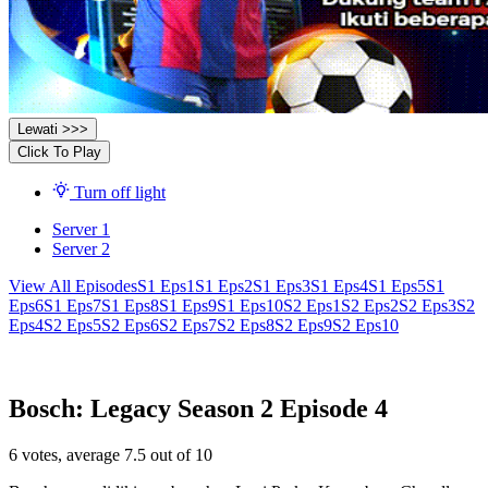
Lewati >>>
Click To Play
Turn off light
Server 1
Server 2
View All Episodes
S1 Eps1
S1 Eps2
S1 Eps3
S1 Eps4
S1 Eps5
S1
Eps6
S1 Eps7
S1 Eps8
S1 Eps9
S1 Eps10
S2 Eps1
S2 Eps2
S2 Eps3
S2
Eps4
S2 Eps5
S2 Eps6
S2 Eps7
S2 Eps8
S2 Eps9
S2 Eps10
Bosch: Legacy Season 2 Episode 4
6
votes, average
7.5
out of 10