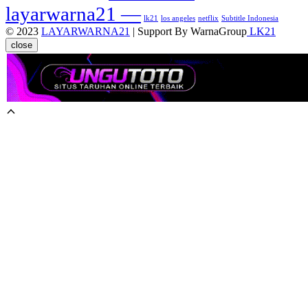
layarwarna21 —
lk21
los angeles
netflix
Subtitle Indonesia
© 2023
LAYARWARNA21
| Support By WarnaGroup
LK21
close