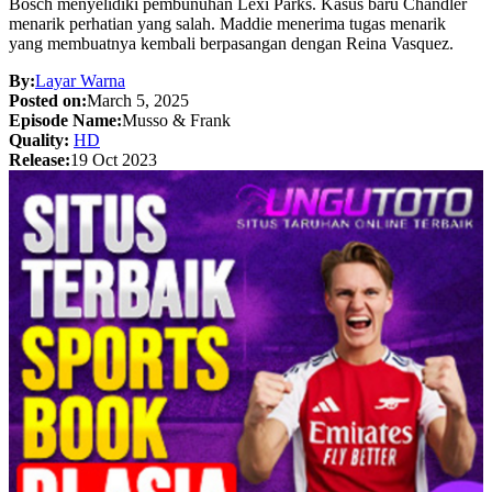
Bosch menyelidiki pembunuhan Lexi Parks. Kasus baru Chandler
menarik perhatian yang salah. Maddie menerima tugas menarik
yang membuatnya kembali berpasangan dengan Reina Vasquez.
By:
Layar Warna
Posted on:
March 5, 2025
Episode Name:
Musso & Frank
Quality:
HD
Release:
19 Oct 2023