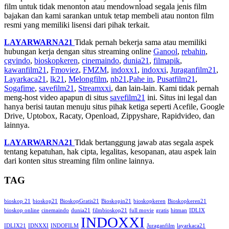
film untuk tidak menonton atau mendownload segala jenis film
bajakan dan kami sarankan untuk tetap membeli atau nonton film
resmi yang memiliki lisensi dari pihak terkait.
LAYARWARNA21
Tidak pernah bekerja sama atau memiliki
hubungan kerja dengan situs streaming online
Ganool
,
rebahin
,
cgvindo
,
bioskopkeren
,
cinemaindo
,
dunia21
,
filmapik
,
kawanfilm21
,
Fmoviez
,
FMZM
,
indoxx1
,
indoxxi
,
Juraganfilm21
,
Layarkaca21
,
lk21
,
Melongfilm
,
nb21
,
Pahe in
,
Pusatfilm21
,
Sogafime
,
savefilm21
,
Streamxxi
, dan lain-lain. Kami tidak pernah
meng-host video apapun di situs
savefilm21
ini. Situs ini legal dan
hanya berisi tautan menuju situs pihak ketiga seperti Acefile, Google
Drive, Uptobox, Racaty, Openload, Zippyshare, Rapidvideo, dan
lainnya.
LAYARWARNA21
Tidak bertanggung jawab atas segala aspek
tentang kepatuhan, hak cipta, legalitas, kesopanan, atau aspek lain
dari konten situs streaming film online lainnya.
TAG
bioskop 21
bioskop21
BioskopGratis21
Bioskopin21
bioskopkeren
Bioskopkeren21
bioskop online
cinemaindo
dunia21
filmbioskop21
full movie
gratis
hitman
IDLIX
INDOXXI
IDLIX21
IDNXXI
INDOFILM
Juraganfilm
layarkaca21