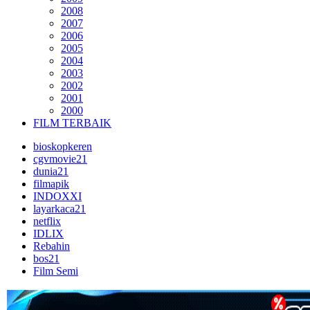
2008
2007
2006
2005
2004
2003
2002
2001
2000
FILM TERBAIK
bioskopkeren
cgvmovie21
dunia21
filmapik
INDOXXI
layarkaca21
netflix
IDLIX
Rebahin
bos21
Film Semi