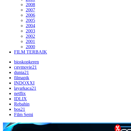
2008
2007
2006
2005
2004
2003
2002
2001
2000
FILM TERBAIK
bioskopkeren
cgvmovie21
dunia21
filmapik
INDOXXI
layarkaca21
netflix
IDLIX
Rebahin
bos21
Film Semi