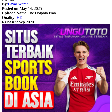
By:
Layar Warna
Posted on:
May 14, 2025
Episode Name:
The Dolphin Plan
Quality:
HD
Release:
2 Sep 2020