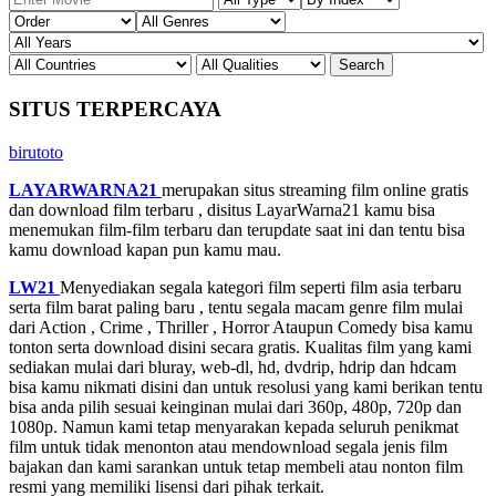
SITUS TERPERCAYA
birutoto
LAYARWARNA21
merupakan situs streaming film online gratis
dan download film terbaru , disitus LayarWarna21 kamu bisa
menemukan film-film terbaru dan terupdate saat ini dan tentu bisa
kamu download kapan pun kamu mau.
LW21
Menyediakan segala kategori film seperti film asia terbaru
serta film barat paling baru , tentu segala macam genre film mulai
dari Action , Crime , Thriller , Horror Ataupun Comedy bisa kamu
tonton serta download disini secara gratis. Kualitas film yang kami
sediakan mulai dari bluray, web-dl, hd, dvdrip, hdrip dan hdcam
bisa kamu nikmati disini dan untuk resolusi yang kami berikan tentu
bisa anda pilih sesuai keinginan mulai dari 360p, 480p, 720p dan
1080p. Namun kami tetap menyarakan kepada seluruh penikmat
film untuk tidak menonton atau mendownload segala jenis film
bajakan dan kami sarankan untuk tetap membeli atau nonton film
resmi yang memiliki lisensi dari pihak terkait.