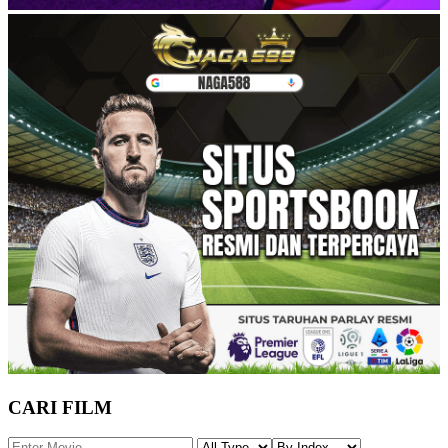
CARI FILM