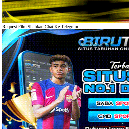
Request Film Silahkan Chat Ke Telegram