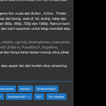
re film mulai dari Action , Crime , Thriller ,
 dari bluray, web-dl, hd, dvdrip, hdrip dan
i dari 360p, 480p, 720p dan 1080p. Namun kami
n dan kami sarankan untuk tetap membeli atau
,
rebahin
,
cgvindo
,
bioskopkeren
,
cinemaindo
,
nb21
,
Pahe in
,
Pusatfilm21
,
Sogafime
,
egal dan hanya berisi tautan menuju situs pihak
atau aspek lain dari konten situs streaming
inemaindo
dunia21
filmbioskop21
21
layarwarna21 —
lk21
los angeles