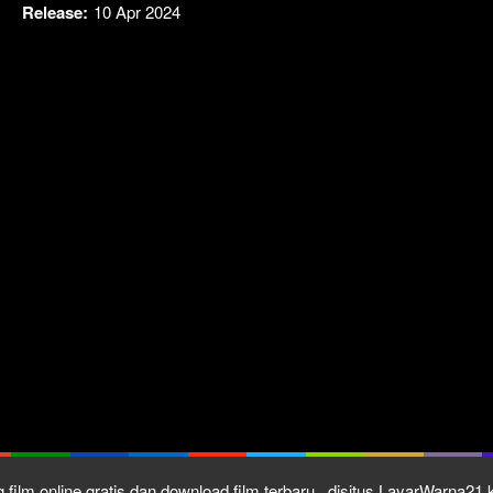
Release:
10 Apr 2024
Click To P
Lewati >
 film online gratis dan download film terbaru , disitus LayarWarna2