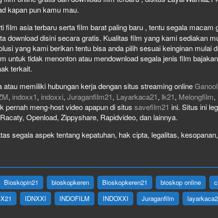
load kapan pun kamu mau.
film asia terbaru serta film barat paling baru , tentu segala macam gen
download disini secara gratis. Kualitas film yang kami sediakan mulai
olusi yang kami berikan tentu bisa anda pilih sesuai keinginan mula
lm untuk tidak menonton atau mendownload segala jenis film bajaka
ak terkait.
 atau memiliki hubungan kerja dengan situs streaming online
Ganool
ZM
,
indoxx1
,
indoxxi
,
Juraganfilm21
,
Layarkaca21
,
lk21
,
Melongfilm
,
idak pernah meng-host video apapun di situs
savefilm21
ini. Situs ini l
, Racaty, Openload, Zippyshare, Rapidvideo, dan lainnya.
as segala aspek tentang kepatuhan, hak cipta, legalitas, kesopanan, 
Bioskopin21
bioskopkeren
Bioskopkeren21
bioskop online
c
IX21
IDNXXI
INDOFILM
INDOXXI
Juraganfilm
layarkaca