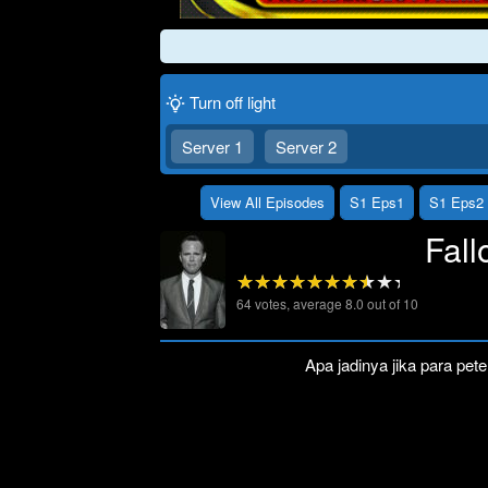
Re
Turn off light
Server 1
Server 2
View All Episodes
S1 Eps1
S1 Eps2
Fall
64
votes, average
8.0
out of 10
Apa jadinya jika para pet