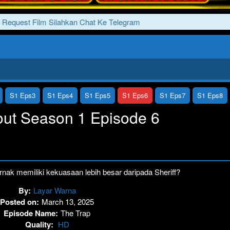
quest Film Silahkan Chat Ke Telegram
S1 Eps3
S1 Eps4
S1 Eps5
S1 Eps6
S1 Eps7
S1 Eps8
out Season 1 Episode 6
ernak memiliki kekuasaan lebih besar daripada Sheriff?
By:
Layar Warna
Posted on:
March 13, 2025
Episode Name:
The Trap
Quality:
HD