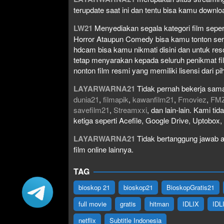
terupdate saat ini dan tentu bisa kamu down
LW21
Menyediakan segala kategori film seperti 
Horror Ataupun Comedy bisa kamu tonton serta 
hdcam bisa kamu nikmati disini dan untuk res
tetap menyarakan kepada seluruh penikmat fi
nonton film resmi yang memiliki lisensi dari pih
LAYARWARNA21
Tidak pernah bekerja sama
dunia21
,
filmapik
,
kawanfilm21
,
Fmoviez
,
FM
savefilm21
,
Streamxxi
, dan lain-lain. Kami t
ketiga seperti Acefile, Google Drive, Uptobox
LAYARWARNA21
Tidak bertanggung jawab at
film online lainnya.
TAG
bioskop 21
bioskop21
BioskopGratis21
full movie
gratis
hitman
IDLIX
IDL
netflix
Subtitle Indonesia