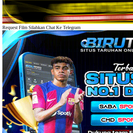
Request Film Silahkan Chat Ke Telegram