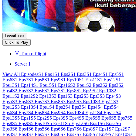
Lewati >>>
Click To Play
Turn off light
Server 1
View All Episodes
S1 Eps1
S1 Eps2
S1 Eps3
S1 Eps4
S1 Eps5
S1
Eps6
S1 Eps7
S1 Eps8
S1 Eps9
S1 Eps10
S1 Eps11
S1 Eps12
S1
Eps13
S1 Eps14
S1 Eps15
S1 Eps16
S2 Eps1
S2 Eps2
S2 Eps3
S2
Eps4
S2 Eps5
S2 Eps6
S2 Eps7
S2 Eps8
S2 Eps9
S2 Eps10
S2
Eps11
S2 Eps12
S2 Eps13
S3 Eps1
S3 Eps2
S3 Eps3
S3 Eps4
S3
Eps5
S3 Eps6
S3 Eps7
S3 Eps8
S3 Eps9
S3 Eps10
S3 Eps11
S3
Eps12
S3 Eps13
S4 Eps1
S4 Eps2
S4 Eps3
S4 Eps4
S4 Eps5
S4
Eps6
S4 Eps7
S4 Eps8
S4 Eps9
S4 Eps10
S4 Eps11
S4 Eps12
S4
Eps13
S5 Eps1
S5 Eps2
S5 Eps3
S5 Eps4
S5 Eps5
S5 Eps6
S5 Eps7
S5
Eps8
S5 Eps9
S5 Eps10
S5 Eps11
S5 Eps12
S6 Eps1
S6 Eps2
S6
Eps3
S6 Eps4
S6 Eps5
S6 Eps6
S6 Eps7
S6 Eps8
S7 Eps1
S7 Eps2
S7
Eps3
S7 Eps4
S7 Eps5
S7 Eps6
S7 Eps7
S7 Eps8
S7 Eps9
S7 Eps10
S7