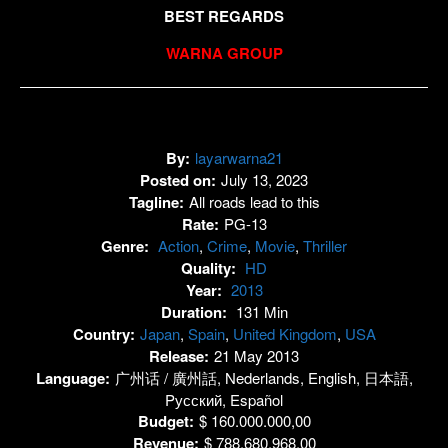
BEST REGARDS
WARNA GROUP
By:
layarwarna21
Posted on:
July 13, 2023
Tagline:
All roads lead to this
Rate:
PG-13
Genre:
Action
,
Crime
,
Movie
,
Thriller
Quality:
HD
Year:
2013
Duration:
131 Min
Country:
Japan
,
Spain
,
United Kingdom
,
USA
Release:
21 May 2013
Language:
广州话 / 廣州話, Nederlands, English, 日本語,
Pусский, Español
Budget:
$ 160.000.000,00
Revenue:
$ 788.680.968,00