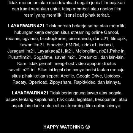
tidak menonton atau mendownload segala jenis film bajakan
dan kami sarankan untuk tetap membeli atau nonton film
resmi yang memiliki lisensi dari pihak terkait.
LAYARWARNA21
Tidak pernah bekerja sama atau memiliki
hubungan kerja dengan situs streaming online Ganool,
rebahin, cgvindo, bioskopkeren, cinemaindo, dunia21, filmapik,
kawanfilm21, Fmoviez, FMZM, indoxx1, indoxxi,
Juraganfilm21, Layarkaca21, lk21, Melongfilm, nb21,Pahe in,
Pusatfilm21, Sogafime, savefilm21, Streamxxi, dan lain-lain.
Kami tidak pernah meng-host video apapun di situs
savefilm21 ini. Situs ini legal dan hanya berisi tautan menuju
situs pihak ketiga seperti Acefile, Google Drive, Uptobox,
Racaty, Openload, Zippyshare, Rapidvideo, dan lainnya.
LAYARWARNA21
Tidak bertanggung jawab atas segala
aspek tentang kepatuhan, hak cipta, legalitas, kesopanan, atau
aspek lain dari konten situs streaming film online lainnya.
HAPPY WATCHING 🙂