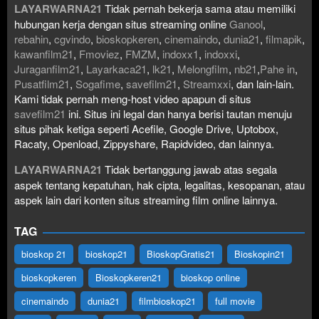
LAYARWARNA21
Tidak pernah bekerja sama atau memiliki
hubungan kerja dengan situs streaming online
Ganool
,
rebahin
,
cgvindo
,
bioskopkeren
,
cinemaindo
,
dunia21
,
filmapik
,
kawanfilm21
,
Fmoviez
,
FMZM
,
indoxx1
,
indoxxi
,
Juraganfilm21
,
Layarkaca21
,
lk21
,
Melongfilm
,
nb21
,
Pahe in
,
Pusatfilm21
,
Sogafime
,
savefilm21
,
Streamxxi
, dan lain-lain.
Kami tidak pernah meng-host video apapun di situs
savefilm21
ini. Situs ini legal dan hanya berisi tautan menuju
situs pihak ketiga seperti Acefile, Google Drive, Uptobox,
Racaty, Openload, Zippyshare, Rapidvideo, dan lainnya.
LAYARWARNA21
Tidak bertanggung jawab atas segala
aspek tentang kepatuhan, hak cipta, legalitas, kesopanan, atau
aspek lain dari konten situs streaming film online lainnya.
TAG
bioskop 21
bioskop21
BioskopGratis21
Bioskopin21
bioskopkeren
Bioskopkeren21
bioskop online
cinemaindo
dunia21
filmbioskop21
full movie