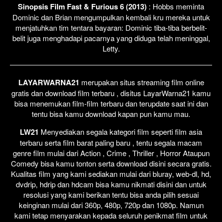
Sinopsis Film Fast & Furious 6 (2013)
: Hobbs meminta
Dominic dan Brian mengumpulkan kembali kru mereka untuk
menjatuhkan tim tentara bayaran: Dominic tiba-tiba berbelit-
belit juga menghadapi pacarnya yang diduga telah meninggal,
Letty.
LAYARWARNA21
merupakan situs streaming film online
gratis dan download film terbaru , disitus LayarWarna21 kamu
bisa menemukan film-film terbaru dan terupdate saat ini dan
tentu bisa kamu download kapan pun kamu mau.
LW21
Menyediakan segala kategori film seperti film asia
terbaru serta film barat paling baru , tentu segala macam
genre film mulai dari Action , Crime , Thriller , Horror Ataupun
Comedy bisa kamu tonton serta download disini secara gratis.
Kualitas film yang kami sediakan mulai dari bluray, web-dl, hd,
dvdrip, hdrip dan hdcam bisa kamu nikmati disini dan untuk
resolusi yang kami berikan tentu bisa anda pilih sesuai
keinginan mulai dari 360p, 480p, 720p dan 1080p. Namun
kami tetap menyarakan kepada seluruh penikmat film untuk