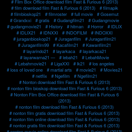
Film Box Office download film Fast & Furious 6 (2013)
film download film Fast & Furious 6 (2013)
filmapik
filmbioskop21
filmroster
full movie
Gosemut
Grandxxi
gratis
Gudangfilm21
Gudangmovie
gudangmovie21
History
hitman
Horror
IDLIX
IDLIX21
IDNXXI
INDOFILM
INDOXXI
juraganbioskop21
Juraganfilm
Juraganfilm21
Juraganfilm99
Kacafilm21
Kawanfilm21
layarindo21
layarkaca
layarkaca21
layarwarna21 —
lebah21
LebahMovie
Lebahmovie21
LigaXXI
lk21
los angeles
loss of loved one
martial arts
movie21
Movies21
netflix
Ngefilm
Ngefilm21
Nonton download film Fast & Furious 6 (2013)
nonton film bioskop download film Fast & Furious 6 (2013)
Nonton Film Box Office download film Fast & Furious 6
(2013)
nonton film download film Fast & Furious 6 (2013)
nonton film gratis download film Fast & Furious 6 (2013)
nonton film online download film Fast & Furious 6 (2013)
nonton gratis film download film Fast & Furious 6 (2013)
nonton movie online download film Fast & Furious 6 (2013)