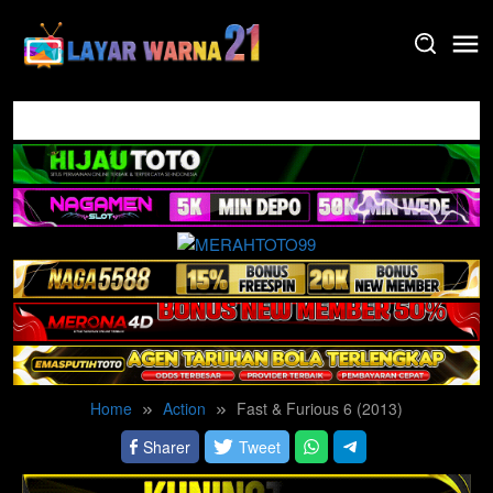
Skip
to
content
Home
Action
Fast & Furious 6 (2013)
Sharer
Tweet