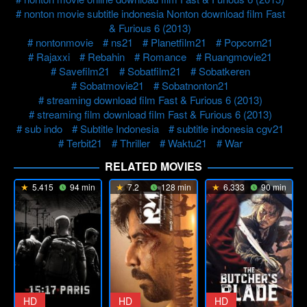
nonton movie subtitle indonesia Nonton download film Fast
& Furious 6 (2013)
nontonmovie
ns21
Planetfilm21
Popcorn21
Rajaxxi
Rebahin
Romance
Ruangmovie21
Savefilm21
Sobatfilm21
Sobatkeren
Sobatmovie21
Sobatnonton21
streaming download film Fast & Furious 6 (2013)
streaming film download film Fast & Furious 6 (2013)
sub indo
Subtitle Indonesia
subtitle indonesia cgv21
Terbit21
Thriller
Waktu21
War
RELATED MOVIES
5.415
94 min
7.2
128 min
6.333
90 min
HD
HD
HD