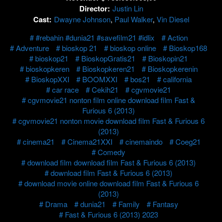
Director:
Justin Lin
Cast:
Dwayne Johnson
,
Paul Walker
,
Vin Diesel
#rebahin #dunia21 #savefilm21 #idlix
Action
Adventure
bioskop 21
bioskop online
Bioskop168
bioskop21
BioskopGratis21
Bioskopin21
bioskopkeren
Bioskopkeren21
Bioskopkerenin
BioskopXXI
BOOMXXI
bos21
california
car race
Cekih21
cgvmovie21
cgvmovie21 nonton film online download film Fast &
Furious 6 (2013)
cgvmovie21 nonton movie download film Fast & Furious 6
(2013)
cinema21
Cinema21XXI
cinemaindo
Coeg21
Comedy
download film download film Fast & Furious 6 (2013)
download film Fast & Furious 6 (2013)
download movie online download film Fast & Furious 6
(2013)
Drama
dunia21
Family
Fantasy
Fast & Furious 6 (2013) 2023