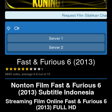
Request Film Silahkan Chat Ke
Server 1
Server 2
Fast & Furious 6 (2013)
Click To Play
Lewati >>>
9895
votes, average
6.8
out of 10
Nonton Film Fast & Furious 6
(2013) Subtitle Indonesia
Streaming Film Online Fast & Furious 6
(2013) FULL HD