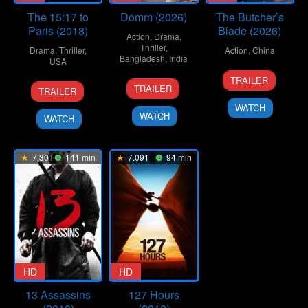
The 15:17 to
Domm (2026)
The Butcher’s
Paris (2018)
Blade (2026)
Action
,
Drama
,
Thriller
,
Drama
,
Thriller
,
Action
,
China
Bangladesh
,
India
USA
8
Liu
TRAILER
21
Redoan
7
Clint
Jan
Wenpu
TRAILER
TRAILER
Mar
Rony
Feb
Eastwood
2026
WATCH
2026
2018
WATCH
WATCH
7.301
141 min
7.091
94 min
HD
HD
13 Assassins
127 Hours