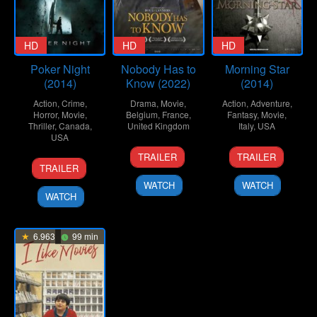
HD
HD
HD
Poker Night
Nobody Has to
Morning Star
(2014)
Know (2022)
(2014)
Action
,
Crime
,
Drama
,
Movie
,
Action
,
Adventure
,
Horror
,
Movie
,
Belgium
,
France
,
Fantasy
,
Movie
,
Thriller
,
Canada
,
United Kingdom
Italy
,
USA
USA
23
Bouli
14
Luca
TRAILER
TRAILER
20
Greg
Mar
Lanners
Apr
Boni
TRAILER
Dec
Francis
2022
2014
WATCH
WATCH
2014
WATCH
6.963
99 min