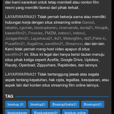
dan kami sarankan untuk tetap membeli atau nonton film
resmi yang memiliki lisensi dari pihak terkait.
LAYARWARNA21
Tidak pernah bekerja sama atau memiliki
hubungan kerja dengan situs streaming online
Ganool
,
rebahin
,
cgvindo
,
bioskopkeren
,
cinemaindo
,
dunia21
,
filmapik
,
kawanfilm21
,
Fmoviez
,
FMZM
,
indoxx1
,
indoxxi
,
Juraganfilm21
,
Layarkaca21
,
lk21
,
Melongfilm
,
nb21
,
Pahe in
,
Pusatfilm21
,
Sogafime
,
savefilm21
,
Streamxxi
, dan lain-lain.
Kami tidak pernah meng-host video apapun di situs
savefilm21
ini. Situs ini legal dan hanya berisi tautan menuju
situs pihak ketiga seperti Acefile, Google Drive, Uptobox,
Racaty, Openload, Zippyshare, Rapidvideo, dan lainnya.
LAYARWARNA21
Tidak bertanggung jawab atas segala
aspek tentang kepatuhan, hak cipta, legalitas, kesopanan, atau
aspek lain dari konten situs streaming film online lainnya.
TAG
bioskop 21
bioskop21
BioskopGratis21
Bioskopin21
bioskopkeren
Bioskopkeren21
bioskop online