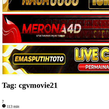
Tag:
cgvmovie21
7
113 min