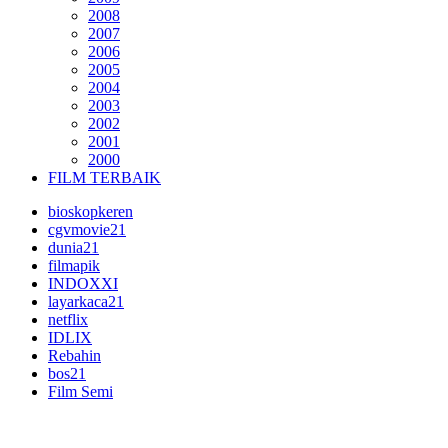
2008
2007
2006
2005
2004
2003
2002
2001
2000
FILM TERBAIK
bioskopkeren
cgvmovie21
dunia21
filmapik
INDOXXI
layarkaca21
netflix
IDLIX
Rebahin
bos21
Film Semi