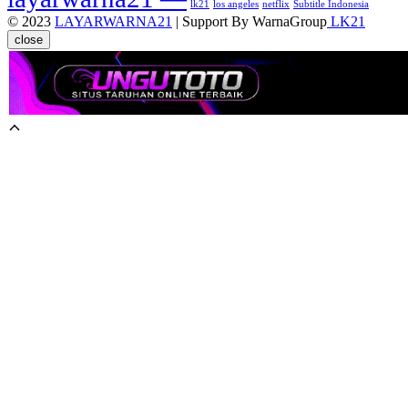
lk21
los angeles
netflix
Subtitle Indonesia
© 2023
LAYARWARNA21
| Support By WarnaGroup
LK21
close