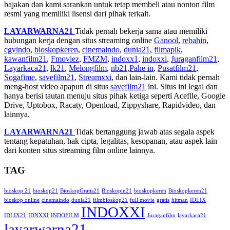
bajakan dan kami sarankan untuk tetap membeli atau nonton film
resmi yang memiliki lisensi dari pihak terkait.
LAYARWARNA21
Tidak pernah bekerja sama atau memiliki
hubungan kerja dengan situs streaming online
Ganool
,
rebahin
,
cgvindo
,
bioskopkeren
,
cinemaindo
,
dunia21
,
filmapik
,
kawanfilm21
,
Fmoviez
,
FMZM
,
indoxx1
,
indoxxi
,
Juraganfilm21
,
Layarkaca21
,
lk21
,
Melongfilm
,
nb21
,
Pahe in
,
Pusatfilm21
,
Sogafime
,
savefilm21
,
Streamxxi
, dan lain-lain. Kami tidak pernah
meng-host video apapun di situs
savefilm21
ini. Situs ini legal dan
hanya berisi tautan menuju situs pihak ketiga seperti Acefile, Google
Drive, Uptobox, Racaty, Openload, Zippyshare, Rapidvideo, dan
lainnya.
LAYARWARNA21
Tidak bertanggung jawab atas segala aspek
tentang kepatuhan, hak cipta, legalitas, kesopanan, atau aspek lain
dari konten situs streaming film online lainnya.
TAG
bioskop 21
bioskop21
BioskopGratis21
Bioskopin21
bioskopkeren
Bioskopkeren21
bioskop online
cinemaindo
dunia21
filmbioskop21
full movie
gratis
hitman
IDLIX
INDOXXI
IDLIX21
IDNXXI
INDOFILM
Juraganfilm
layarkaca21
layarwarna21 —