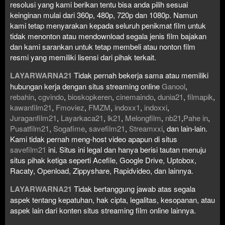
resolusi yang kami berikan tentu bisa anda pilih sesuai
keinginan mulai dari 360p, 480p, 720p dan 1080p. Namun
kami tetap menyarakan kepada seluruh penikmat film untuk
tidak menonton atau mendownload segala jenis film bajakan
dan kami sarankan untuk tetap membeli atau nonton film
resmi yang memiliki lisensi dari pihak terkait.
LAYARWARNA21
Tidak pernah bekerja sama atau memiliki
hubungan kerja dengan situs streaming online
Ganool
,
rebahin
,
cgvindo
,
bioskopkeren
,
cinemaindo
,
dunia21
,
filmapik
,
kawanfilm21
,
Fmoviez
,
FMZM
,
indoxx1
,
indoxxi
,
Juraganfilm21
,
Layarkaca21
,
lk21
,
Melongfilm
,
nb21
,
Pahe in
,
Pusatfilm21
,
Sogafime
,
savefilm21
,
Streamxxi
, dan lain-lain.
Kami tidak pernah meng-host video apapun di situs
savefilm21
ini. Situs ini legal dan hanya berisi tautan menuju
situs pihak ketiga seperti Acefile, Google Drive, Uptobox,
Racaty, Openload, Zippyshare, Rapidvideo, dan lainnya.
LAYARWARNA21
Tidak bertanggung jawab atas segala
aspek tentang kepatuhan, hak cipta, legalitas, kesopanan, atau
aspek lain dari konten situs streaming film online lainnya.