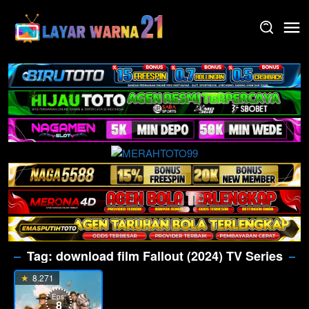
Skip
to
content
Tag:
download film Fallout (2024) TV Series
8.271
Eps:
8