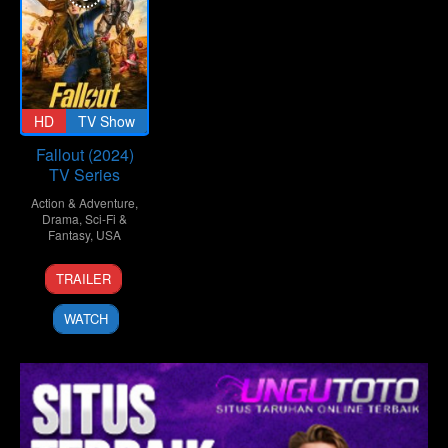
HD
TV Show
Fallout (2024)
TV Series
Action & Adventure
,
Drama
,
Sci-Fi &
Fantasy
,
USA
10
Geneva
TRAILER
Apr
Robertson-
2024
Dworet
WATCH