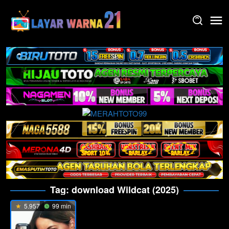
Skip
to
content
Tag:
download Wildcat (2025)
5.957
99 min