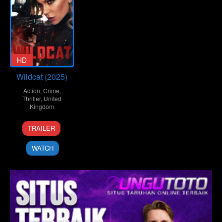
HD
Wildcat (2025)
Action
,
Crime
,
Thriller
,
United
Kingdom
19
James
TRAILER
Nov
Nunn
2025
WATCH