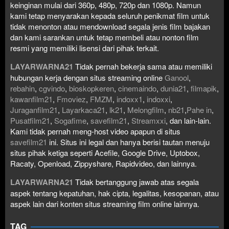
keinginan mulai dari 360p, 480p, 720p dan 1080p. Namun
kami tetap menyarakan kepada seluruh penikmat film untuk
tidak menonton atau mendownload segala jenis film bajakan
dan kami sarankan untuk tetap membeli atau nonton film
resmi yang memiliki lisensi dari pihak terkait.
LAYARWARNA21
Tidak pernah bekerja sama atau memiliki
hubungan kerja dengan situs streaming online
Ganool
,
rebahin
,
cgvindo
,
bioskopkeren
,
cinemaindo
,
dunia21
,
filmapik
,
kawanfilm21
,
Fmoviez
,
FMZM
,
indoxx1
,
indoxxi
,
Juraganfilm21
,
Layarkaca21
,
lk21
,
Melongfilm
,
nb21
,
Pahe in
,
Pusatfilm21
,
Sogafime
,
savefilm21
,
Streamxxi
, dan lain-lain.
Kami tidak pernah meng-host video apapun di situs
savefilm21
ini. Situs ini legal dan hanya berisi tautan menuju
situs pihak ketiga seperti Acefile, Google Drive, Uptobox,
Racaty, Openload, Zippyshare, Rapidvideo, dan lainnya.
LAYARWARNA21
Tidak bertanggung jawab atas segala
aspek tentang kepatuhan, hak cipta, legalitas, kesopanan, atau
aspek lain dari konten situs streaming film online lainnya.
TAG