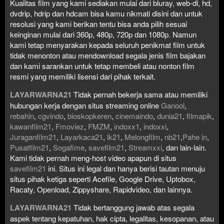
Kualitas film yang kami sediakan mulai dari bluray, web-dl, hd,
dvdrip, hdrip dan hdcam bisa kamu nikmati disini dan untuk
resolusi yang kami berikan tentu bisa anda pilih sesuai
keinginan mulai dari 360p, 480p, 720p dan 1080p. Namun
kami tetap menyarakan kepada seluruh penikmat film untuk
tidak menonton atau mendownload segala jenis film bajakan
dan kami sarankan untuk tetap membeli atau nonton film
resmi yang memiliki lisensi dari pihak terkait.
LAYARWARNA21
Tidak pernah bekerja sama atau memiliki
hubungan kerja dengan situs streaming online
Ganool
,
rebahin
,
cgvindo
,
bioskopkeren
,
cinemaindo
,
dunia21
,
filmapik
,
kawanfilm21
,
Fmoviez
,
FMZM
,
indoxx1
,
indoxxi
,
Juraganfilm21
,
Layarkaca21
,
lk21
,
Melongfilm
,
nb21
,
Pahe in
,
Pusatfilm21
,
Sogafime
,
savefilm21
,
Streamxxi
, dan lain-lain.
Kami tidak pernah meng-host video apapun di situs
savefilm21
ini. Situs ini legal dan hanya berisi tautan menuju
situs pihak ketiga seperti Acefile, Google Drive, Uptobox,
Racaty, Openload, Zippyshare, Rapidvideo, dan lainnya.
LAYARWARNA21
Tidak bertanggung jawab atas segala
aspek tentang kepatuhan, hak cipta, legalitas, kesopanan, atau