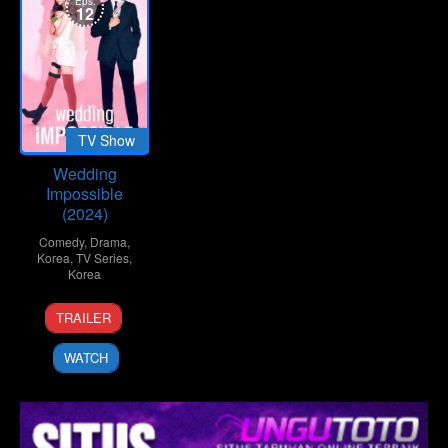
Eps:
12
TV Show
Wedding
Impossible
(2024)
Comedy
,
Drama
,
Korea
,
TV Series
,
Korea
26
TRAILER
Feb
2024
WATCH