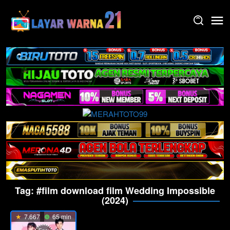
Skip
to
content
Tag:
#film download film Wedding Impossible
(2024)
7.667
65 min