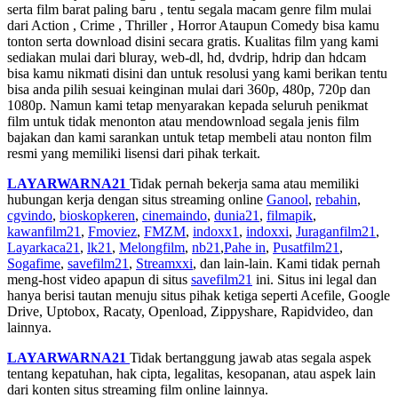
serta film barat paling baru , tentu segala macam genre film mulai
dari Action , Crime , Thriller , Horror Ataupun Comedy bisa kamu
tonton serta download disini secara gratis. Kualitas film yang kami
sediakan mulai dari bluray, web-dl, hd, dvdrip, hdrip dan hdcam
bisa kamu nikmati disini dan untuk resolusi yang kami berikan tentu
bisa anda pilih sesuai keinginan mulai dari 360p, 480p, 720p dan
1080p. Namun kami tetap menyarakan kepada seluruh penikmat
film untuk tidak menonton atau mendownload segala jenis film
bajakan dan kami sarankan untuk tetap membeli atau nonton film
resmi yang memiliki lisensi dari pihak terkait.
LAYARWARNA21
Tidak pernah bekerja sama atau memiliki
hubungan kerja dengan situs streaming online
Ganool
,
rebahin
,
cgvindo
,
bioskopkeren
,
cinemaindo
,
dunia21
,
filmapik
,
kawanfilm21
,
Fmoviez
,
FMZM
,
indoxx1
,
indoxxi
,
Juraganfilm21
,
Layarkaca21
,
lk21
,
Melongfilm
,
nb21
,
Pahe in
,
Pusatfilm21
,
Sogafime
,
savefilm21
,
Streamxxi
, dan lain-lain. Kami tidak pernah
meng-host video apapun di situs
savefilm21
ini. Situs ini legal dan
hanya berisi tautan menuju situs pihak ketiga seperti Acefile, Google
Drive, Uptobox, Racaty, Openload, Zippyshare, Rapidvideo, dan
lainnya.
LAYARWARNA21
Tidak bertanggung jawab atas segala aspek
tentang kepatuhan, hak cipta, legalitas, kesopanan, atau aspek lain
dari konten situs streaming film online lainnya.