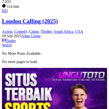
7.033
114 min
HD
London Calling (2025)
Action
,
Comedy
,
Crime
,
Thriller
,
South Africa
,
USA
18 Sep 2025
Allan Ungar
Trailer
Watch
No More Posts Available.
No more pages to load.