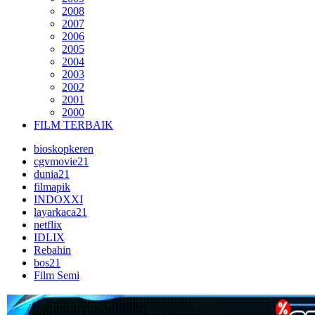
2008
2007
2006
2005
2004
2003
2002
2001
2000
FILM TERBAIK
bioskopkeren
cgvmovie21
dunia21
filmapik
INDOXXI
layarkaca21
netflix
IDLIX
Rebahin
bos21
Film Semi