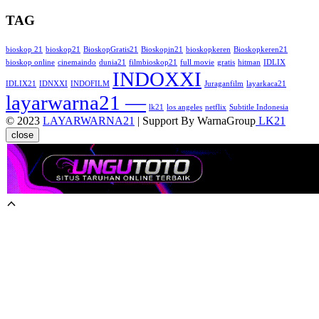
TAG
bioskop 21
bioskop21
BioskopGratis21
Bioskopin21
bioskopkeren
Bioskopkeren21
bioskop online
cinemaindo
dunia21
filmbioskop21
full movie
gratis
hitman
IDLIX
INDOXXI
IDLIX21
IDNXXI
INDOFILM
Juraganfilm
layarkaca21
layarwarna21 —
lk21
los angeles
netflix
Subtitle Indonesia
© 2023
LAYARWARNA21
| Support By WarnaGroup
LK21
close