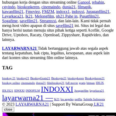
hubungan kerja dengan situs streaming online
Ganool
,
rebahin
,
cgvindo
,
bioskopkeren
,
cinemaindo
,
dunia21
,
filmapik
,
kawanfilm21
,
Fmoviez
,
FMZM
,
indoxx1
,
indoxxi
,
Juraganfilm21
,
Layarkaca21
,
lk21
,
Melongfilm
,
nb21
,
Pahe in
,
Pusatfilm21
,
Sogafime
,
savefilm21
,
Streamxxi
, dan lain-lain. Kami tidak pernah
meng-host video apapun di situs
savefilm21
ini. Situs ini legal dan
hanya berisi tautan menuju situs pihak ketiga seperti Acefile, Google
Drive, Uptobox, Racaty, Openload, Zippyshare, Rapidvideo, dan
lainnya.
LAYARWARNA21
Tidak bertanggung jawab atas segala aspek
tentang kepatuhan, hak cipta, legalitas, kesopanan, atau aspek lain
dari konten situs streaming film online lainnya.
TAG
bioskop 21
bioskop21
BioskopGratis21
Bioskopin21
bioskopkeren
Bioskopkeren21
bioskop online
cinemaindo
dunia21
filmbioskop21
full movie
gratis
hitman
IDLIX
INDOXXI
IDLIX21
IDNXXI
INDOFILM
Juraganfilm
layarkaca21
layarwarna21 —
lk21
los angeles
netflix
Subtitle Indonesia
© 2023
LAYARWARNA21
| Support By WarnaGroup
LK21
close