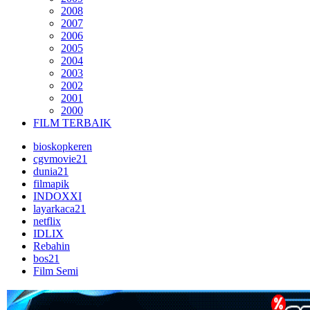
2008
2007
2006
2005
2004
2003
2002
2001
2000
FILM TERBAIK
bioskopkeren
cgvmovie21
dunia21
filmapik
INDOXXI
layarkaca21
netflix
IDLIX
Rebahin
bos21
Film Semi