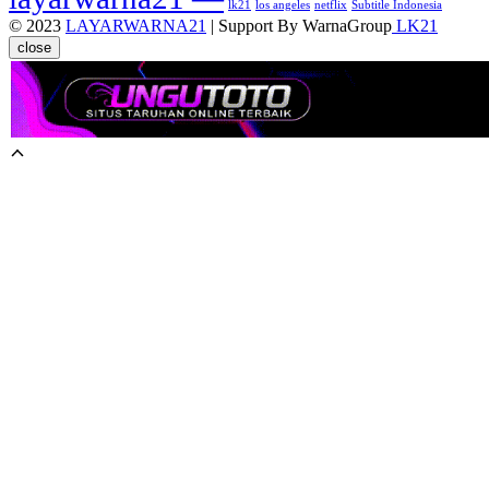
lk21
los angeles
netflix
Subtitle Indonesia
© 2023
LAYARWARNA21
| Support By WarnaGroup
LK21
close