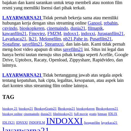
bajakan dan kami sarankan untuk tetap membeli atau nonton film
resmi yang memiliki lisensi dari pihak terkait.
LAYARWARNA21
Tidak pernah bekerja sama atau memiliki
hubungan kerja dengan situs streaming online
Ganool
,
rebahin
,
cgvindo
,
bioskopkeren
,
cinemaindo
,
dunia21
,
filmapik
,
kawanfilm21
,
Fmoviez
,
FMZM
,
indoxx1
,
indoxxi
,
Juraganfilm21
,
Layarkaca21
,
lk21
,
Melongfilm
,
nb21
,
Pahe in
,
Pusatfilm21
,
Sogafime
,
savefilm21
,
Streamxxi
, dan lain-lain. Kami tidak pernah
meng-host video apapun di situs
savefilm21
ini. Situs ini legal dan
hanya berisi tautan menuju situs pihak ketiga seperti Acefile, Google
Drive, Uptobox, Racaty, Openload, Zippyshare, Rapidvideo, dan
lainnya.
LAYARWARNA21
Tidak bertanggung jawab atas segala aspek
tentang kepatuhan, hak cipta, legalitas, kesopanan, atau aspek lain
dari konten situs streaming film online lainnya.
TAG
bioskop 21
bioskop21
BioskopGratis21
Bioskopin21
bioskopkeren
Bioskopkeren21
bioskop online
cinemaindo
dunia21
filmbioskop21
full movie
gratis
hitman
IDLIX
INDOXXI
IDLIX21
IDNXXI
INDOFILM
Juraganfilm
layarkaca21
layarwarna21 —