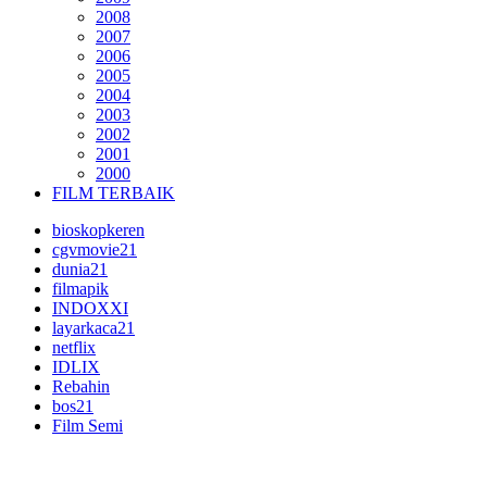
2008
2007
2006
2005
2004
2003
2002
2001
2000
FILM TERBAIK
bioskopkeren
cgvmovie21
dunia21
filmapik
INDOXXI
layarkaca21
netflix
IDLIX
Rebahin
bos21
Film Semi