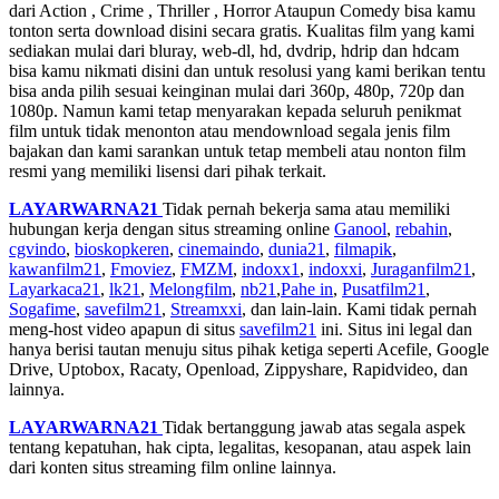
dari Action , Crime , Thriller , Horror Ataupun Comedy bisa kamu
tonton serta download disini secara gratis. Kualitas film yang kami
sediakan mulai dari bluray, web-dl, hd, dvdrip, hdrip dan hdcam
bisa kamu nikmati disini dan untuk resolusi yang kami berikan tentu
bisa anda pilih sesuai keinginan mulai dari 360p, 480p, 720p dan
1080p. Namun kami tetap menyarakan kepada seluruh penikmat
film untuk tidak menonton atau mendownload segala jenis film
bajakan dan kami sarankan untuk tetap membeli atau nonton film
resmi yang memiliki lisensi dari pihak terkait.
LAYARWARNA21
Tidak pernah bekerja sama atau memiliki
hubungan kerja dengan situs streaming online
Ganool
,
rebahin
,
cgvindo
,
bioskopkeren
,
cinemaindo
,
dunia21
,
filmapik
,
kawanfilm21
,
Fmoviez
,
FMZM
,
indoxx1
,
indoxxi
,
Juraganfilm21
,
Layarkaca21
,
lk21
,
Melongfilm
,
nb21
,
Pahe in
,
Pusatfilm21
,
Sogafime
,
savefilm21
,
Streamxxi
, dan lain-lain. Kami tidak pernah
meng-host video apapun di situs
savefilm21
ini. Situs ini legal dan
hanya berisi tautan menuju situs pihak ketiga seperti Acefile, Google
Drive, Uptobox, Racaty, Openload, Zippyshare, Rapidvideo, dan
lainnya.
LAYARWARNA21
Tidak bertanggung jawab atas segala aspek
tentang kepatuhan, hak cipta, legalitas, kesopanan, atau aspek lain
dari konten situs streaming film online lainnya.