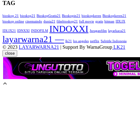
TAG
bioskop 21
bioskop21
BioskopGratis21
Bioskopin21
bioskopkeren
Bioskopkeren21
bioskop online
cinemaindo
dunia21
filmbioskop21
full movie
gratis
hitman
IDLIX
INDOXXI
IDLIX21
IDNXXI
INDOFILM
Juraganfilm
layarkaca21
layarwarna21 —
lk21
los angeles
netflix
Subtitle Indonesia
© 2023
LAYARWARNA21
| Support By WarnaGroup
LK21
close