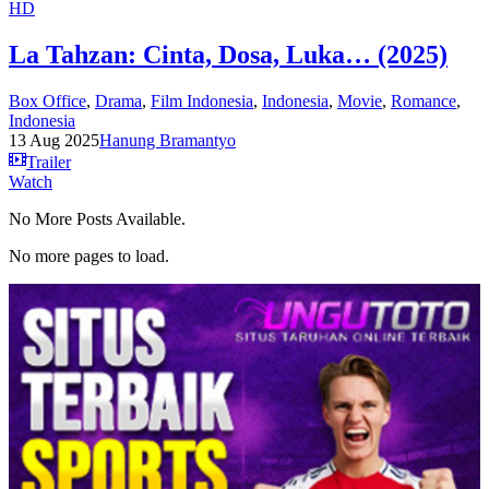
HD
La Tahzan: Cinta, Dosa, Luka… (2025)
Box Office
,
Drama
,
Film Indonesia
,
Indonesia
,
Movie
,
Romance
,
Indonesia
13 Aug 2025
Hanung Bramantyo
Trailer
Watch
No More Posts Available.
No more pages to load.