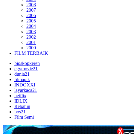
2008
2007
2006
2005
2004
2003
2002
2001
2000
FILM TERBAIK
bioskopkeren
cgvmovie21
dunia21
filmapik
INDOXXI
layarkaca21
netflix
IDLIX
Rebahin
bos21
Film Semi