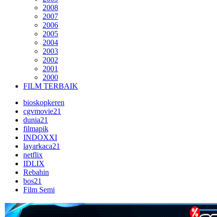
2008
2007
2006
2005
2004
2003
2002
2001
2000
FILM TERBAIK
bioskopkeren
cgvmovie21
dunia21
filmapik
INDOXXI
layarkaca21
netflix
IDLIX
Rebahin
bos21
Film Semi