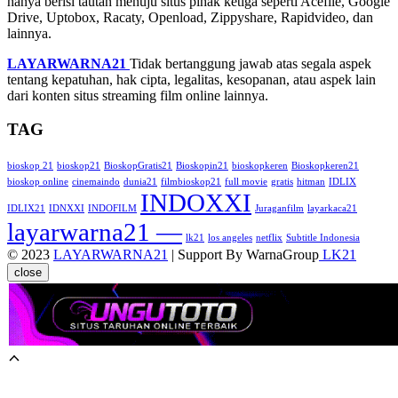
hanya berisi tautan menuju situs pihak ketiga seperti Acefile, Google
Drive, Uptobox, Racaty, Openload, Zippyshare, Rapidvideo, dan
lainnya.
LAYARWARNA21
Tidak bertanggung jawab atas segala aspek
tentang kepatuhan, hak cipta, legalitas, kesopanan, atau aspek lain
dari konten situs streaming film online lainnya.
TAG
bioskop 21
bioskop21
BioskopGratis21
Bioskopin21
bioskopkeren
Bioskopkeren21
bioskop online
cinemaindo
dunia21
filmbioskop21
full movie
gratis
hitman
IDLIX
INDOXXI
IDLIX21
IDNXXI
INDOFILM
Juraganfilm
layarkaca21
layarwarna21 —
lk21
los angeles
netflix
Subtitle Indonesia
© 2023
LAYARWARNA21
| Support By WarnaGroup
LK21
close