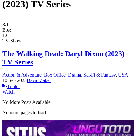
(2023) TV Series
8.1
Eps:
12
TV Show
The Walking Dead: Daryl Dixon (2023)
TV Series
Action & Adventure
,
Box Office
,
Drama
,
Sci-Fi & Fantasy
,
USA
10 Sep 2023
David Zabel
Trailer
Watch
No More Posts Available.
No more pages to load.