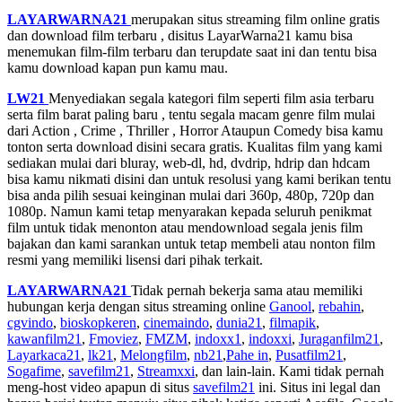
LAYARWARNA21
merupakan situs streaming film online gratis
dan download film terbaru , disitus LayarWarna21 kamu bisa
menemukan film-film terbaru dan terupdate saat ini dan tentu bisa
kamu download kapan pun kamu mau.
LW21
Menyediakan segala kategori film seperti film asia terbaru
serta film barat paling baru , tentu segala macam genre film mulai
dari Action , Crime , Thriller , Horror Ataupun Comedy bisa kamu
tonton serta download disini secara gratis. Kualitas film yang kami
sediakan mulai dari bluray, web-dl, hd, dvdrip, hdrip dan hdcam
bisa kamu nikmati disini dan untuk resolusi yang kami berikan tentu
bisa anda pilih sesuai keinginan mulai dari 360p, 480p, 720p dan
1080p. Namun kami tetap menyarakan kepada seluruh penikmat
film untuk tidak menonton atau mendownload segala jenis film
bajakan dan kami sarankan untuk tetap membeli atau nonton film
resmi yang memiliki lisensi dari pihak terkait.
LAYARWARNA21
Tidak pernah bekerja sama atau memiliki
hubungan kerja dengan situs streaming online
Ganool
,
rebahin
,
cgvindo
,
bioskopkeren
,
cinemaindo
,
dunia21
,
filmapik
,
kawanfilm21
,
Fmoviez
,
FMZM
,
indoxx1
,
indoxxi
,
Juraganfilm21
,
Layarkaca21
,
lk21
,
Melongfilm
,
nb21
,
Pahe in
,
Pusatfilm21
,
Sogafime
,
savefilm21
,
Streamxxi
, dan lain-lain. Kami tidak pernah
meng-host video apapun di situs
savefilm21
ini. Situs ini legal dan