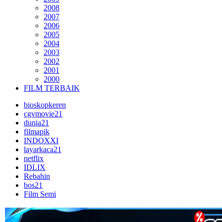
2008
2007
2006
2005
2004
2003
2002
2001
2000
FILM TERBAIK
bioskopkeren
cgvmovie21
dunia21
filmapik
INDOXXI
layarkaca21
netflix
IDLIX
Rebahin
bos21
Film Semi