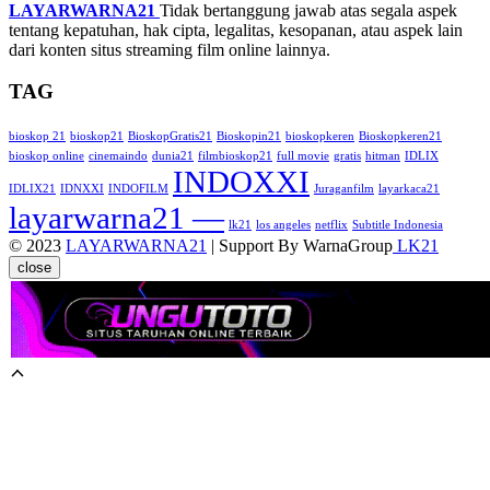
LAYARWARNA21
Tidak bertanggung jawab atas segala aspek
tentang kepatuhan, hak cipta, legalitas, kesopanan, atau aspek lain
dari konten situs streaming film online lainnya.
TAG
bioskop 21
bioskop21
BioskopGratis21
Bioskopin21
bioskopkeren
Bioskopkeren21
bioskop online
cinemaindo
dunia21
filmbioskop21
full movie
gratis
hitman
IDLIX
INDOXXI
IDLIX21
IDNXXI
INDOFILM
Juraganfilm
layarkaca21
layarwarna21 —
lk21
los angeles
netflix
Subtitle Indonesia
© 2023
LAYARWARNA21
| Support By WarnaGroup
LK21
close