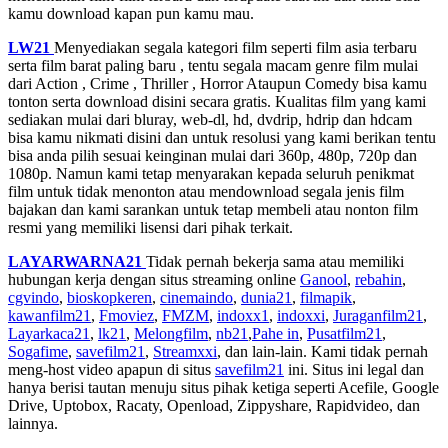
kamu download kapan pun kamu mau.
LW21
Menyediakan segala kategori film seperti film asia terbaru
serta film barat paling baru , tentu segala macam genre film mulai
dari Action , Crime , Thriller , Horror Ataupun Comedy bisa kamu
tonton serta download disini secara gratis. Kualitas film yang kami
sediakan mulai dari bluray, web-dl, hd, dvdrip, hdrip dan hdcam
bisa kamu nikmati disini dan untuk resolusi yang kami berikan tentu
bisa anda pilih sesuai keinginan mulai dari 360p, 480p, 720p dan
1080p. Namun kami tetap menyarakan kepada seluruh penikmat
film untuk tidak menonton atau mendownload segala jenis film
bajakan dan kami sarankan untuk tetap membeli atau nonton film
resmi yang memiliki lisensi dari pihak terkait.
LAYARWARNA21
Tidak pernah bekerja sama atau memiliki
hubungan kerja dengan situs streaming online
Ganool
,
rebahin
,
cgvindo
,
bioskopkeren
,
cinemaindo
,
dunia21
,
filmapik
,
kawanfilm21
,
Fmoviez
,
FMZM
,
indoxx1
,
indoxxi
,
Juraganfilm21
,
Layarkaca21
,
lk21
,
Melongfilm
,
nb21
,
Pahe in
,
Pusatfilm21
,
Sogafime
,
savefilm21
,
Streamxxi
, dan lain-lain. Kami tidak pernah
meng-host video apapun di situs
savefilm21
ini. Situs ini legal dan
hanya berisi tautan menuju situs pihak ketiga seperti Acefile, Google
Drive, Uptobox, Racaty, Openload, Zippyshare, Rapidvideo, dan
lainnya.