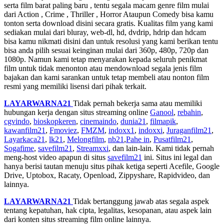
serta film barat paling baru , tentu segala macam genre film mulai
dari Action , Crime , Thriller , Horror Ataupun Comedy bisa kamu
tonton serta download disini secara gratis. Kualitas film yang kami
sediakan mulai dari bluray, web-dl, hd, dvdrip, hdrip dan hdcam
bisa kamu nikmati disini dan untuk resolusi yang kami berikan tentu
bisa anda pilih sesuai keinginan mulai dari 360p, 480p, 720p dan
1080p. Namun kami tetap menyarakan kepada seluruh penikmat
film untuk tidak menonton atau mendownload segala jenis film
bajakan dan kami sarankan untuk tetap membeli atau nonton film
resmi yang memiliki lisensi dari pihak terkait.
LAYARWARNA21
Tidak pernah bekerja sama atau memiliki
hubungan kerja dengan situs streaming online
Ganool
,
rebahin
,
cgvindo
,
bioskopkeren
,
cinemaindo
,
dunia21
,
filmapik
,
kawanfilm21
,
Fmoviez
,
FMZM
,
indoxx1
,
indoxxi
,
Juraganfilm21
,
Layarkaca21
,
lk21
,
Melongfilm
,
nb21
,
Pahe in
,
Pusatfilm21
,
Sogafime
,
savefilm21
,
Streamxxi
, dan lain-lain. Kami tidak pernah
meng-host video apapun di situs
savefilm21
ini. Situs ini legal dan
hanya berisi tautan menuju situs pihak ketiga seperti Acefile, Google
Drive, Uptobox, Racaty, Openload, Zippyshare, Rapidvideo, dan
lainnya.
LAYARWARNA21
Tidak bertanggung jawab atas segala aspek
tentang kepatuhan, hak cipta, legalitas, kesopanan, atau aspek lain
dari konten situs streaming film online lainnya.