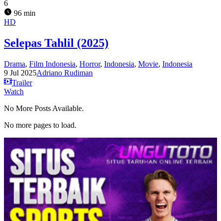
6
96 min
HD
Selepas Tahlil (2025)
Drama
,
Film Indonesia
,
Horror
,
Indonesia
,
Movie
,
Indonesia
9 Jul 2025
Adriano Rudiman
Trailer
Watch
No More Posts Available.
No more pages to load.