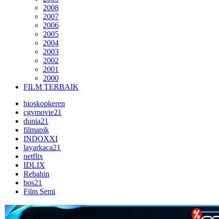
2008
2007
2006
2005
2004
2003
2002
2001
2000
FILM TERBAIK
bioskopkeren
cgvmovie21
dunia21
filmapik
INDOXXI
layarkaca21
netflix
IDLIX
Rebahin
bos21
Film Semi