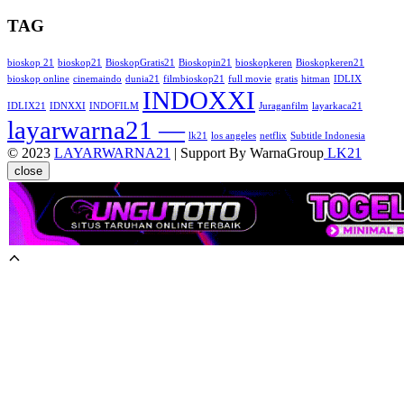
TAG
bioskop 21
bioskop21
BioskopGratis21
Bioskopin21
bioskopkeren
Bioskopkeren21
bioskop online
cinemaindo
dunia21
filmbioskop21
full movie
gratis
hitman
IDLIX
INDOXXI
IDLIX21
IDNXXI
INDOFILM
Juraganfilm
layarkaca21
layarwarna21 —
lk21
los angeles
netflix
Subtitle Indonesia
© 2023
LAYARWARNA21
| Support By WarnaGroup
LK21
close