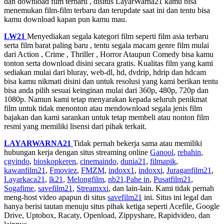
dan download film terbaru , disitus LayarWarna21 kamu bisa
menemukan film-film terbaru dan terupdate saat ini dan tentu bisa
kamu download kapan pun kamu mau.
LW21
Menyediakan segala kategori film seperti film asia terbaru
serta film barat paling baru , tentu segala macam genre film mulai
dari Action , Crime , Thriller , Horror Ataupun Comedy bisa kamu
tonton serta download disini secara gratis. Kualitas film yang kami
sediakan mulai dari bluray, web-dl, hd, dvdrip, hdrip dan hdcam
bisa kamu nikmati disini dan untuk resolusi yang kami berikan tentu
bisa anda pilih sesuai keinginan mulai dari 360p, 480p, 720p dan
1080p. Namun kami tetap menyarakan kepada seluruh penikmat
film untuk tidak menonton atau mendownload segala jenis film
bajakan dan kami sarankan untuk tetap membeli atau nonton film
resmi yang memiliki lisensi dari pihak terkait.
LAYARWARNA21
Tidak pernah bekerja sama atau memiliki
hubungan kerja dengan situs streaming online
Ganool
,
rebahin
,
cgvindo
,
bioskopkeren
,
cinemaindo
,
dunia21
,
filmapik
,
kawanfilm21
,
Fmoviez
,
FMZM
,
indoxx1
,
indoxxi
,
Juraganfilm21
,
Layarkaca21
,
lk21
,
Melongfilm
,
nb21
,
Pahe in
,
Pusatfilm21
,
Sogafime
,
savefilm21
,
Streamxxi
, dan lain-lain. Kami tidak pernah
meng-host video apapun di situs
savefilm21
ini. Situs ini legal dan
hanya berisi tautan menuju situs pihak ketiga seperti Acefile, Google
Drive, Uptobox, Racaty, Openload, Zippyshare, Rapidvideo, dan