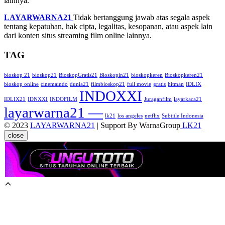
lainnya.
LAYARWARNA21
Tidak bertanggung jawab atas segala aspek
tentang kepatuhan, hak cipta, legalitas, kesopanan, atau aspek lain
dari konten situs streaming film online lainnya.
TAG
bioskop 21
bioskop21
BioskopGratis21
Bioskopin21
bioskopkeren
Bioskopkeren21
bioskop online
cinemaindo
dunia21
filmbioskop21
full movie
gratis
hitman
IDLIX
INDOXXI
IDLIX21
IDNXXI
INDOFILM
Juraganfilm
layarkaca21
layarwarna21 —
lk21
los angeles
netflix
Subtitle Indonesia
© 2023
LAYARWARNA21
| Support By WarnaGroup
LK21
close