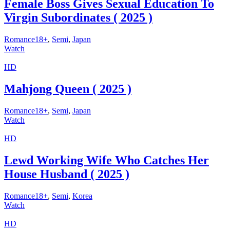
Female Boss Gives Sexual Education To
Virgin Subordinates ( 2025 )
Romance18+
,
Semi
,
Japan
Watch
HD
Mahjong Queen ( 2025 )
Romance18+
,
Semi
,
Japan
Watch
HD
Lewd Working Wife Who Catches Her
House Husband ( 2025 )
Romance18+
,
Semi
,
Korea
Watch
HD