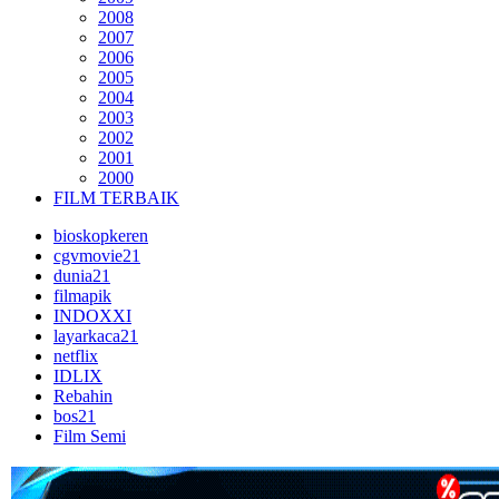
2008
2007
2006
2005
2004
2003
2002
2001
2000
FILM TERBAIK
bioskopkeren
cgvmovie21
dunia21
filmapik
INDOXXI
layarkaca21
netflix
IDLIX
Rebahin
bos21
Film Semi