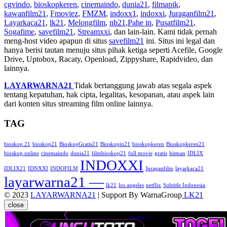
cgvindo
,
bioskopkeren
,
cinemaindo
,
dunia21
,
filmapik
,
kawanfilm21
,
Fmoviez
,
FMZM
,
indoxx1
,
indoxxi
,
Juraganfilm21
,
Layarkaca21
,
lk21
,
Melongfilm
,
nb21
,
Pahe in
,
Pusatfilm21
,
Sogafime
,
savefilm21
,
Streamxxi
, dan lain-lain. Kami tidak pernah
meng-host video apapun di situs
savefilm21
ini. Situs ini legal dan
hanya berisi tautan menuju situs pihak ketiga seperti Acefile, Google
Drive, Uptobox, Racaty, Openload, Zippyshare, Rapidvideo, dan
lainnya.
LAYARWARNA21
Tidak bertanggung jawab atas segala aspek
tentang kepatuhan, hak cipta, legalitas, kesopanan, atau aspek lain
dari konten situs streaming film online lainnya.
TAG
bioskop 21
bioskop21
BioskopGratis21
Bioskopin21
bioskopkeren
Bioskopkeren21
bioskop online
cinemaindo
dunia21
filmbioskop21
full movie
gratis
hitman
IDLIX
INDOXXI
IDLIX21
IDNXXI
INDOFILM
Juraganfilm
layarkaca21
layarwarna21 —
lk21
los angeles
netflix
Subtitle Indonesia
© 2023
LAYARWARNA21
| Support By WarnaGroup
LK21
close