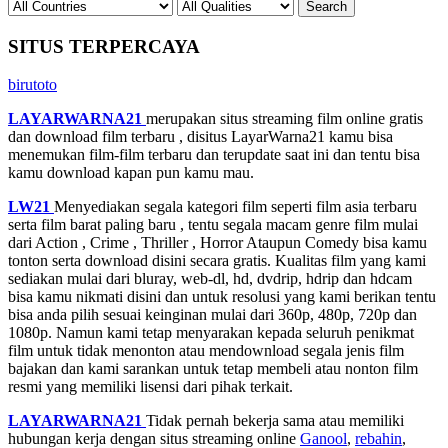
SITUS TERPERCAYA
birutoto
LAYARWARNA21
merupakan situs streaming film online gratis
dan download film terbaru , disitus LayarWarna21 kamu bisa
menemukan film-film terbaru dan terupdate saat ini dan tentu bisa
kamu download kapan pun kamu mau.
LW21
Menyediakan segala kategori film seperti film asia terbaru
serta film barat paling baru , tentu segala macam genre film mulai
dari Action , Crime , Thriller , Horror Ataupun Comedy bisa kamu
tonton serta download disini secara gratis. Kualitas film yang kami
sediakan mulai dari bluray, web-dl, hd, dvdrip, hdrip dan hdcam
bisa kamu nikmati disini dan untuk resolusi yang kami berikan tentu
bisa anda pilih sesuai keinginan mulai dari 360p, 480p, 720p dan
1080p. Namun kami tetap menyarakan kepada seluruh penikmat
film untuk tidak menonton atau mendownload segala jenis film
bajakan dan kami sarankan untuk tetap membeli atau nonton film
resmi yang memiliki lisensi dari pihak terkait.
LAYARWARNA21
Tidak pernah bekerja sama atau memiliki
hubungan kerja dengan situs streaming online
Ganool
,
rebahin
,