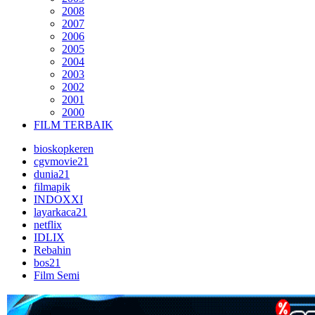
2008
2007
2006
2005
2004
2003
2002
2001
2000
FILM TERBAIK
bioskopkeren
cgvmovie21
dunia21
filmapik
INDOXXI
layarkaca21
netflix
IDLIX
Rebahin
bos21
Film Semi