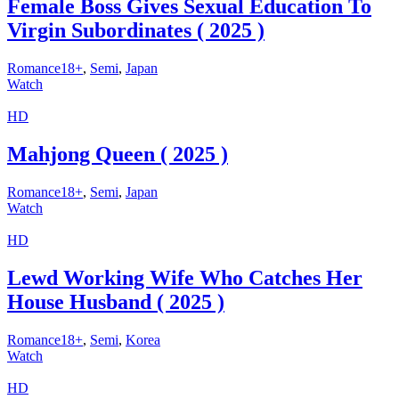
Female Boss Gives Sexual Education To
Virgin Subordinates ( 2025 )
Romance18+
,
Semi
,
Japan
Watch
HD
Mahjong Queen ( 2025 )
Romance18+
,
Semi
,
Japan
Watch
HD
Lewd Working Wife Who Catches Her
House Husband ( 2025 )
Romance18+
,
Semi
,
Korea
Watch
HD