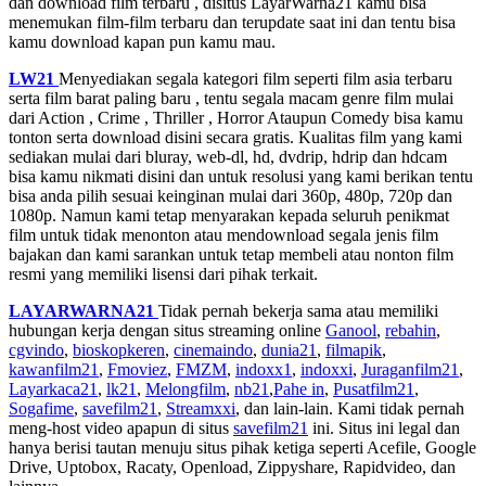
dan download film terbaru , disitus LayarWarna21 kamu bisa
menemukan film-film terbaru dan terupdate saat ini dan tentu bisa
kamu download kapan pun kamu mau.
LW21
Menyediakan segala kategori film seperti film asia terbaru
serta film barat paling baru , tentu segala macam genre film mulai
dari Action , Crime , Thriller , Horror Ataupun Comedy bisa kamu
tonton serta download disini secara gratis. Kualitas film yang kami
sediakan mulai dari bluray, web-dl, hd, dvdrip, hdrip dan hdcam
bisa kamu nikmati disini dan untuk resolusi yang kami berikan tentu
bisa anda pilih sesuai keinginan mulai dari 360p, 480p, 720p dan
1080p. Namun kami tetap menyarakan kepada seluruh penikmat
film untuk tidak menonton atau mendownload segala jenis film
bajakan dan kami sarankan untuk tetap membeli atau nonton film
resmi yang memiliki lisensi dari pihak terkait.
LAYARWARNA21
Tidak pernah bekerja sama atau memiliki
hubungan kerja dengan situs streaming online
Ganool
,
rebahin
,
cgvindo
,
bioskopkeren
,
cinemaindo
,
dunia21
,
filmapik
,
kawanfilm21
,
Fmoviez
,
FMZM
,
indoxx1
,
indoxxi
,
Juraganfilm21
,
Layarkaca21
,
lk21
,
Melongfilm
,
nb21
,
Pahe in
,
Pusatfilm21
,
Sogafime
,
savefilm21
,
Streamxxi
, dan lain-lain. Kami tidak pernah
meng-host video apapun di situs
savefilm21
ini. Situs ini legal dan
hanya berisi tautan menuju situs pihak ketiga seperti Acefile, Google
Drive, Uptobox, Racaty, Openload, Zippyshare, Rapidvideo, dan