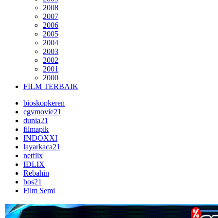
2008
2007
2006
2005
2004
2003
2002
2001
2000
FILM TERBAIK
bioskopkeren
cgvmovie21
dunia21
filmapik
INDOXXI
layarkaca21
netflix
IDLIX
Rebahin
bos21
Film Semi