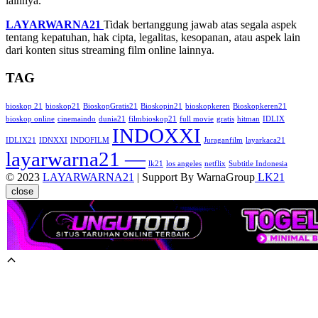
lainnya.
LAYARWARNA21
Tidak bertanggung jawab atas segala aspek
tentang kepatuhan, hak cipta, legalitas, kesopanan, atau aspek lain
dari konten situs streaming film online lainnya.
TAG
bioskop 21
bioskop21
BioskopGratis21
Bioskopin21
bioskopkeren
Bioskopkeren21
bioskop online
cinemaindo
dunia21
filmbioskop21
full movie
gratis
hitman
IDLIX
INDOXXI
IDLIX21
IDNXXI
INDOFILM
Juraganfilm
layarkaca21
layarwarna21 —
lk21
los angeles
netflix
Subtitle Indonesia
© 2023
LAYARWARNA21
| Support By WarnaGroup
LK21
close