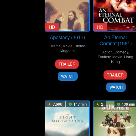
HD
HD
Apostasy (2017)
An Eternal
Combat (1991)
Drama
,
Movie
,
United
Kingdom
Action
,
Comedy
,
Fantasy
,
Movie
,
Hong
29
Claire
Kong
TRAILER
Sep
Chang
5
Thomas
2017
TRAILER
WATCH
Jan
Yip
1991
WATCH
7.696
147 min
2
139 min