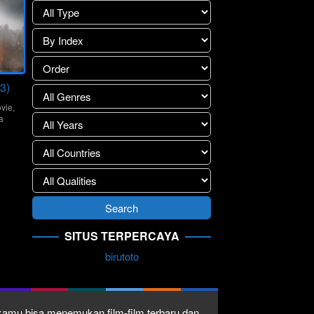
3)
vie
,
a
ati
SITUS TERPERCAYA
birutoto
1 kamu bisa menemukan film-film terbaru dan