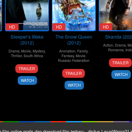
HD
HD
HD
Sleeper’s Wake
The Snow Queen
Skanda (202
(2012)
(2012)
Action
,
Drama
,
Mo
Romance
,
Indi
Drama
,
Movie
,
Mystery
,
Animation
,
Family
,
Thriller
,
South Africa
Fantasy
,
Movie
,
27
Boyap
Russian Federation
TRAILER
7
Barry
Sep
Srinu
TRAILER
11
Vladlen
Sep
Berk
2023
TRAILER
WATCH
Oct
Barbe
2012
WATCH
2012
WATCH
 film online gratis dan download film terbaru , disitus LayarWarna2