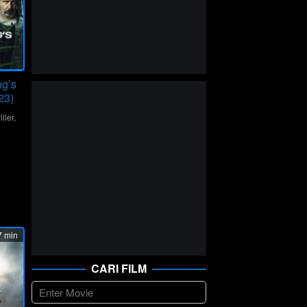
ng’s
23)
iller
,
r
 min
CARI FILM