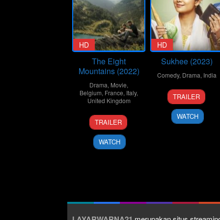
HD
HD
The Eight
Sukhee (2023)
Mountains (2022)
Comedy
,
Drama
,
India
Drama
,
Movie
,
22
Sonal
Belgium
,
France
,
Italy
,
TRAILER
United Kingdom
Sep
Joshi
2023
WATCH
21
Felix
TRAILER
Dec
van
2022
Groeningen
WATCH
LAYARWARNA21
merupakan situs streaming