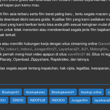
load kapan pun kamu mau.
film asia terbaru serta film barat paling baru , tentu segala macam gen
download disini secara gratis. Kualitas film yang kami sediakan mulai
olusi yang kami berikan tentu bisa anda pilih sesuai keinginan mula
lm untuk tidak menonton atau mendownload segala jenis film bajaka
ak terkait.
 atau memiliki hubungan kerja dengan situs streaming online
Ganool
ZM
,
indoxx1
,
indoxxi
,
Juraganfilm21
,
Layarkaca21
,
lk21
,
Melongfilm
,
idak pernah meng-host video apapun di situs
savefilm21
ini. Situs ini l
, Racaty, Openload, Zippyshare, Rapidvideo, dan lainnya.
as segala aspek tentang kepatuhan, hak cipta, legalitas, kesopanan, 
Bioskopin21
bioskopkeren
Bioskopkeren21
bioskop online
c
IX21
IDNXXI
INDOFILM
INDOXXI
Juraganfilm
layarkaca