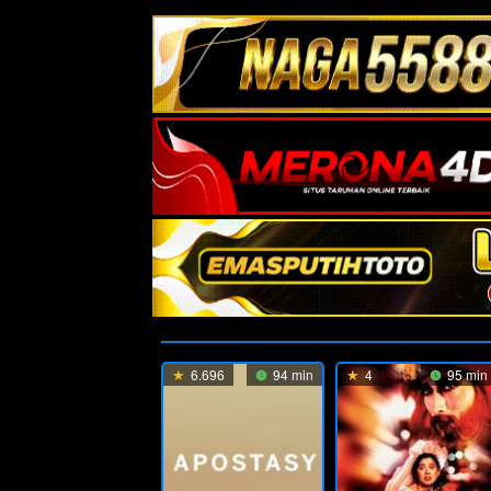
6.696
94 min
4
95 min