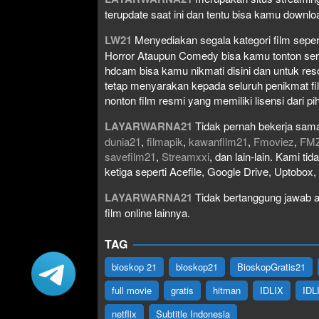
terupdate saat ini dan tentu bisa kamu down
LW21
Menyediakan segala kategori film seperti 
Horror Ataupun Comedy bisa kamu tonton serta 
hdcam bisa kamu nikmati disini dan untuk res
tetap menyarakan kepada seluruh penikmat fi
nonton film resmi yang memiliki lisensi dari pih
LAYARWARNA21
Tidak pernah bekerja sama
dunia21
,
filmapik
,
kawanfilm21
,
Fmoviez
,
FM
savefilm21
,
Streamxxi
, dan lain-lain. Kami t
ketiga seperti Acefile, Google Drive, Uptobox
LAYARWARNA21
Tidak bertanggung jawab at
film online lainnya.
TAG
bioskop 21
bioskop21
BioskopGratis21
full movie
gratis
hitman
IDLIX
IDL
netflix
Subtitle Indonesia