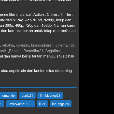
re film mulai dari Action , Crime , Thriller ,
 dari bluray, web-dl, hd, dvdrip, hdrip dan
i dari 360p, 480p, 720p dan 1080p. Namun kami
n dan kami sarankan untuk tetap membeli atau
,
rebahin
,
cgvindo
,
bioskopkeren
,
cinemaindo
,
nb21
,
Pahe in
,
Pusatfilm21
,
Sogafime
,
egal dan hanya berisi tautan menuju situs pihak
atau aspek lain dari konten situs streaming
inemaindo
dunia21
filmbioskop21
21
layarwarna21 —
lk21
los angeles