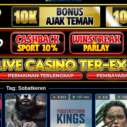
Tag:
Sobatkeren
8.833
137 min
6.8
108