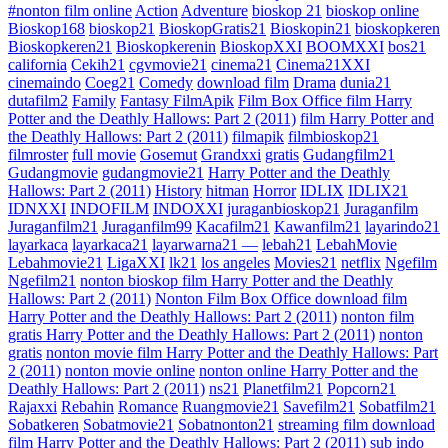
#nonton film online
Action
Adventure
bioskop 21
bioskop online
Bioskop168
bioskop21
BioskopGratis21
Bioskopin21
bioskopkeren
Bioskopkeren21
Bioskopkerenin
BioskopXXI
BOOMXXI
bos21
california
Cekih21
cgvmovie21
cinema21
Cinema21XXI
cinemaindo
Coeg21
Comedy
download film
Drama
dunia21
dutafilm2
Family
Fantasy FilmApik
Film Box Office film Harry
Potter and the Deathly Hallows: Part 2 (2011)
film Harry Potter and
the Deathly Hallows: Part 2 (2011)
filmapik
filmbioskop21
filmroster
full movie
Gosemut
Grandxxi
gratis
Gudangfilm21
Gudangmovie
gudangmovie21
Harry Potter and the Deathly
Hallows: Part 2 (2011)
History
hitman
Horror
IDLIX
IDLIX21
IDNXXI
INDOFILM
INDOXXI
juraganbioskop21
Juraganfilm
Juraganfilm21
Juraganfilm99
Kacafilm21
Kawanfilm21
layarindo21
layarkaca
layarkaca21
layarwarna21 —
lebah21
LebahMovie
Lebahmovie21
LigaXXI
lk21
los angeles
Movies21
netflix
Ngefilm
Ngefilm21
nonton bioskop film Harry Potter and the Deathly
Hallows: Part 2 (2011)
Nonton Film Box Office download film
Harry Potter and the Deathly Hallows: Part 2 (2011)
nonton film
gratis Harry Potter and the Deathly Hallows: Part 2 (2011)
nonton
gratis
nonton movie film Harry Potter and the Deathly Hallows: Part
2 (2011)
nonton movie online
nonton online Harry Potter and the
Deathly Hallows: Part 2 (2011)
ns21
Planetfilm21
Popcorn21
Rajaxxi
Rebahin
Romance
Ruangmovie21
Savefilm21
Sobatfilm21
Sobatkeren
Sobatmovie21
Sobatnonton21
streaming film download
film Harry Potter and the Deathly Hallows: Part 2 (2011)
sub indo