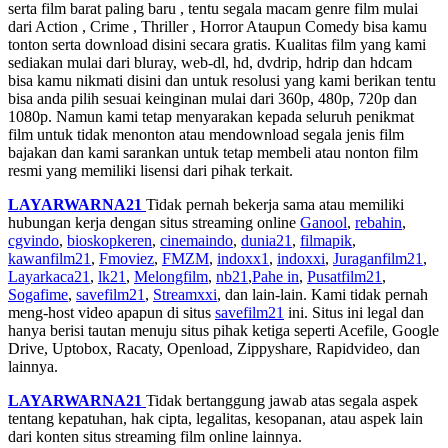
serta film barat paling baru , tentu segala macam genre film mulai
dari Action , Crime , Thriller , Horror Ataupun Comedy bisa kamu
tonton serta download disini secara gratis. Kualitas film yang kami
sediakan mulai dari bluray, web-dl, hd, dvdrip, hdrip dan hdcam
bisa kamu nikmati disini dan untuk resolusi yang kami berikan tentu
bisa anda pilih sesuai keinginan mulai dari 360p, 480p, 720p dan
1080p. Namun kami tetap menyarakan kepada seluruh penikmat
film untuk tidak menonton atau mendownload segala jenis film
bajakan dan kami sarankan untuk tetap membeli atau nonton film
resmi yang memiliki lisensi dari pihak terkait.
LAYARWARNA21
Tidak pernah bekerja sama atau memiliki
hubungan kerja dengan situs streaming online
Ganool
,
rebahin
,
cgvindo
,
bioskopkeren
,
cinemaindo
,
dunia21
,
filmapik
,
kawanfilm21
,
Fmoviez
,
FMZM
,
indoxx1
,
indoxxi
,
Juraganfilm21
,
Layarkaca21
,
lk21
,
Melongfilm
,
nb21
,
Pahe in
,
Pusatfilm21
,
Sogafime
,
savefilm21
,
Streamxxi
, dan lain-lain. Kami tidak pernah
meng-host video apapun di situs
savefilm21
ini. Situs ini legal dan
hanya berisi tautan menuju situs pihak ketiga seperti Acefile, Google
Drive, Uptobox, Racaty, Openload, Zippyshare, Rapidvideo, dan
lainnya.
LAYARWARNA21
Tidak bertanggung jawab atas segala aspek
tentang kepatuhan, hak cipta, legalitas, kesopanan, atau aspek lain
dari konten situs streaming film online lainnya.