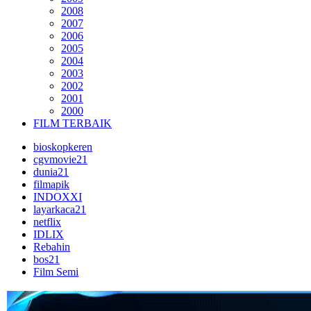
2008
2007
2006
2005
2004
2003
2002
2001
2000
FILM TERBAIK
bioskopkeren
cgvmovie21
dunia21
filmapik
INDOXXI
layarkaca21
netflix
IDLIX
Rebahin
bos21
Film Semi