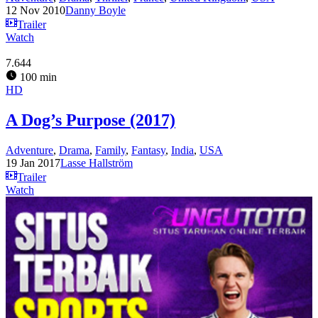
12 Nov 2010
Danny Boyle
Trailer
Watch
7.644
100 min
HD
A Dog’s Purpose (2017)
Adventure
,
Drama
,
Family
,
Fantasy
,
India
,
USA
19 Jan 2017
Lasse Hallström
Trailer
Watch