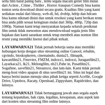
serta film barat paling baru , tentu segala macam genre film mulai
dari Action , Crime , Thriller , Horror Ataupun Comedy bisa kamu
tonton serta download disini secara gratis. Kualitas film yang kami
sediakan mulai dari bluray, web-dl, hd, dvdrip, hdrip dan hdcam
bisa kamu nikmati disini dan untuk resolusi yang kami berikan tentu
bisa anda pilih sesuai keinginan mulai dari 360p, 480p, 720p dan
1080p. Namun kami tetap menyarakan kepada seluruh penikmat
film untuk tidak menonton atau mendownload segala jenis film
bajakan dan kami sarankan untuk tetap membeli atau nonton film
resmi yang memiliki lisensi dari pihak terkait.
LAYARWARNA21
Tidak pernah bekerja sama atau memiliki
hubungan kerja dengan situs streaming online Ganool, rebahin,
cgvindo, bioskopkeren, cinemaindo, dunia21, filmapik,
kawanfilm21, Fmoviez, FMZM, indoxx1, indoxxi, Juraganfilm21,
Layarkaca21, lk21, Melongfilm, nb21,Pahe in, Pusatfilm21,
Sogafime, savefilm21, Streamxxi, dan lain-lain. Kami tidak pernah
meng-host video apapun di situs savefilm21 ini. Situs ini legal dan
hanya berisi tautan menuju situs pihak ketiga seperti Acefile, Google
Drive, Uptobox, Racaty, Openload, Zippyshare, Rapidvideo, dan
lainnya.
LAYARWARNA21
Tidak bertanggung jawab atas segala aspek
tentang kepatuhan, hak cipta, legalitas, kesopanan, atau aspek lain
dari konten situs streaming film online lainnya.