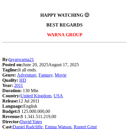
HAPPY WATCHING 🙂
BEST REGARDS
WARNA GROUP
By:
layarwarna21
Posted on:
June 20, 2025
August 17, 2025
Tagline:
It all ends.
Genre:
Adventure
,
Fantasy
,
Movie
Quality:
HD
Year:
2011
Duration:
130 Min
Country:
United Kingdom
,
USA
Release:
12 Jul 2011
Language:
English
Budget:
$ 125.000.000,00
Revenue:
$ 1.341.511.219,00
Director:
David Yates
Cast:
Daniel Radcliffe
,
Emma Watson
,
Rupert Grint