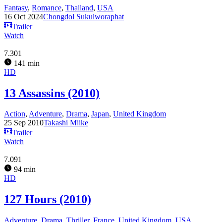
Fantasy
,
Romance
,
Thailand
,
USA
16 Oct 2024
Chongdol Sukulworaphat
Trailer
Watch
7.301
141 min
HD
13 Assassins (2010)
Action
,
Adventure
,
Drama
,
Japan
,
United Kingdom
25 Sep 2010
Takashi Miike
Trailer
Watch
7.091
94 min
HD
127 Hours (2010)
Adventure
,
Drama
,
Thriller
,
France
,
United Kingdom
,
USA