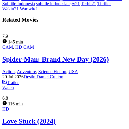
Subtitle Indonesia
subtitle indonesia cgv21
Terbit21
Thriller
Waktu21
War
witch
Related Movies
7.9
145 min
CAM
,
HD CAM
Spider-Man: Brand New Day (2026)
Action
,
Adventure
,
Science Fiction
,
USA
29 Jul 2026
Destin Daniel Cretton
Trailer
Watch
6.8
116 min
HD
Love Stuck (2024)