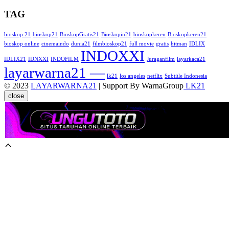
TAG
bioskop 21
bioskop21
BioskopGratis21
Bioskopin21
bioskopkeren
Bioskopkeren21
bioskop online
cinemaindo
dunia21
filmbioskop21
full movie
gratis
hitman
IDLIX
INDOXXI
IDLIX21
IDNXXI
INDOFILM
Juraganfilm
layarkaca21
layarwarna21 —
lk21
los angeles
netflix
Subtitle Indonesia
© 2023
LAYARWARNA21
| Support By WarnaGroup
LK21
close