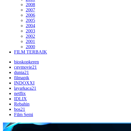
2008
2007
2006
2005
2004
2003
2002
2001
2000
FILM TERBAIK
bioskopkeren
cgvmovie21
dunia21
filmapik
INDOXXI
layarkaca21
netflix
IDLIX
Rebahin
bos21
Film Semi