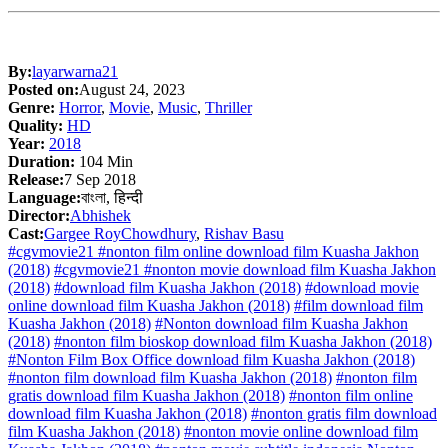
By:
layarwarna21
Posted on:
August 24, 2023
Genre:
Horror
,
Movie
,
Music
,
Thriller
Quality:
HD
Year:
2018
Duration:
104 Min
Release:
7 Sep 2018
Language:
বাংলা, हिन्दी
Director:
Abhishek
Cast:
Gargee RoyChowdhury
,
Rishav Basu
#cgvmovie21 #nonton film online download film Kuasha Jakhon
(2018)
#cgvmovie21 #nonton movie download film Kuasha Jakhon
(2018)
#download film Kuasha Jakhon (2018)
#download movie
online download film Kuasha Jakhon (2018)
#film download film
Kuasha Jakhon (2018)
#Nonton download film Kuasha Jakhon
(2018)
#nonton film bioskop download film Kuasha Jakhon (2018)
#Nonton Film Box Office download film Kuasha Jakhon (2018)
#nonton film download film Kuasha Jakhon (2018)
#nonton film
gratis download film Kuasha Jakhon (2018)
#nonton film online
download film Kuasha Jakhon (2018)
#nonton gratis film download
film Kuasha Jakhon (2018)
#nonton movie online download film