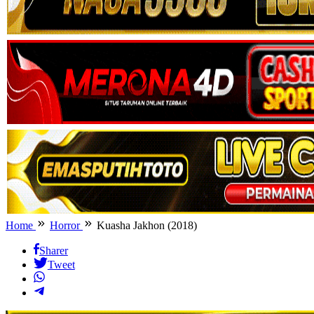
Home
Horror
Kuasha Jakhon (2018)
Sharer
Tweet