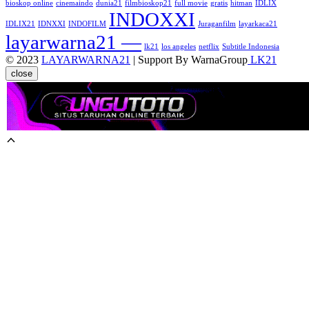
bioskop online
cinemaindo
dunia21
filmbioskop21
full movie
gratis
hitman
IDLIX
INDOXXI
IDLIX21
IDNXXI
INDOFILM
Juraganfilm
layarkaca21
layarwarna21 —
lk21
los angeles
netflix
Subtitle Indonesia
© 2023
LAYARWARNA21
| Support By WarnaGroup
LK21
close