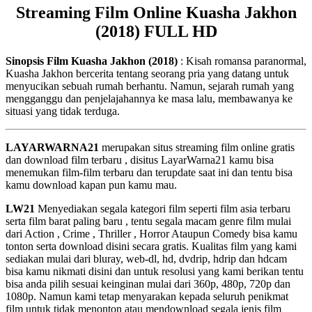
Streaming Film Online Kuasha Jakhon
(2018) FULL HD
Sinopsis Film Kuasha Jakhon (2018)
: Kisah romansa paranormal,
Kuasha Jakhon bercerita tentang seorang pria yang datang untuk
menyucikan sebuah rumah berhantu. Namun, sejarah rumah yang
mengganggu dan penjelajahannya ke masa lalu, membawanya ke
situasi yang tidak terduga.
LAYARWARNA21
merupakan situs streaming film online gratis
dan download film terbaru , disitus LayarWarna21 kamu bisa
menemukan film-film terbaru dan terupdate saat ini dan tentu bisa
kamu download kapan pun kamu mau.
LW21
Menyediakan segala kategori film seperti film asia terbaru
serta film barat paling baru , tentu segala macam genre film mulai
dari Action , Crime , Thriller , Horror Ataupun Comedy bisa kamu
tonton serta download disini secara gratis. Kualitas film yang kami
sediakan mulai dari bluray, web-dl, hd, dvdrip, hdrip dan hdcam
bisa kamu nikmati disini dan untuk resolusi yang kami berikan tentu
bisa anda pilih sesuai keinginan mulai dari 360p, 480p, 720p dan
1080p. Namun kami tetap menyarakan kepada seluruh penikmat
film untuk tidak menonton atau mendownload segala jenis film