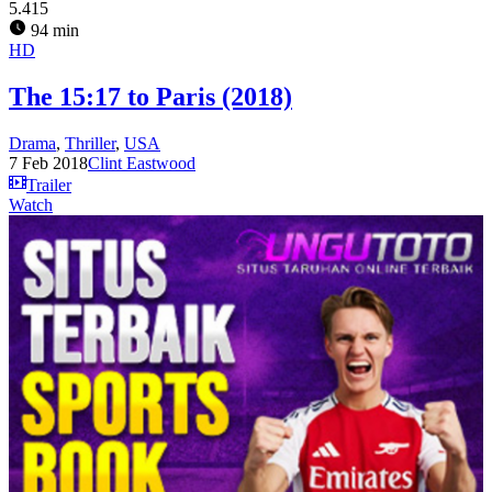
5.415
94 min
HD
The 15:17 to Paris (2018)
Drama
,
Thriller
,
USA
7 Feb 2018
Clint Eastwood
Trailer
Watch