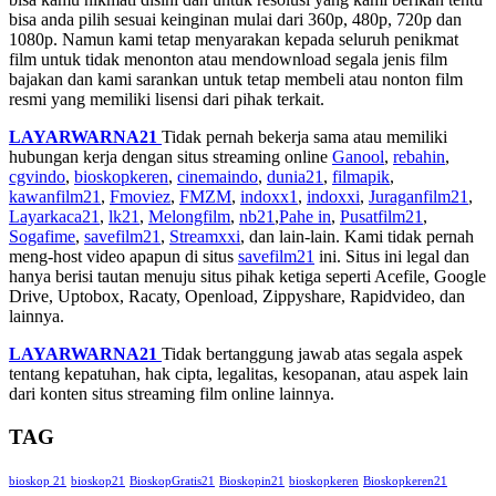
bisa anda pilih sesuai keinginan mulai dari 360p, 480p, 720p dan
1080p. Namun kami tetap menyarakan kepada seluruh penikmat
film untuk tidak menonton atau mendownload segala jenis film
bajakan dan kami sarankan untuk tetap membeli atau nonton film
resmi yang memiliki lisensi dari pihak terkait.
LAYARWARNA21
Tidak pernah bekerja sama atau memiliki
hubungan kerja dengan situs streaming online
Ganool
,
rebahin
,
cgvindo
,
bioskopkeren
,
cinemaindo
,
dunia21
,
filmapik
,
kawanfilm21
,
Fmoviez
,
FMZM
,
indoxx1
,
indoxxi
,
Juraganfilm21
,
Layarkaca21
,
lk21
,
Melongfilm
,
nb21
,
Pahe in
,
Pusatfilm21
,
Sogafime
,
savefilm21
,
Streamxxi
, dan lain-lain. Kami tidak pernah
meng-host video apapun di situs
savefilm21
ini. Situs ini legal dan
hanya berisi tautan menuju situs pihak ketiga seperti Acefile, Google
Drive, Uptobox, Racaty, Openload, Zippyshare, Rapidvideo, dan
lainnya.
LAYARWARNA21
Tidak bertanggung jawab atas segala aspek
tentang kepatuhan, hak cipta, legalitas, kesopanan, atau aspek lain
dari konten situs streaming film online lainnya.
TAG
bioskop 21
bioskop21
BioskopGratis21
Bioskopin21
bioskopkeren
Bioskopkeren21