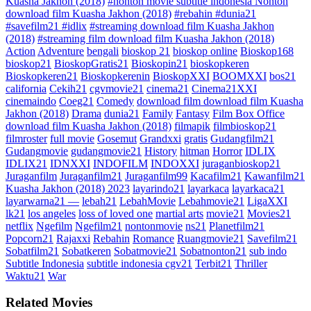
Kuasha Jakhon (2018)
#nonton movie subtitle indonesia Nonton
download film Kuasha Jakhon (2018)
#rebahin #dunia21
#savefilm21 #idlix
#streaming download film Kuasha Jakhon
(2018)
#streaming film download film Kuasha Jakhon (2018)
Action
Adventure
bengali
bioskop 21
bioskop online
Bioskop168
bioskop21
BioskopGratis21
Bioskopin21
bioskopkeren
Bioskopkeren21
Bioskopkerenin
BioskopXXI
BOOMXXI
bos21
california
Cekih21
cgvmovie21
cinema21
Cinema21XXI
cinemaindo
Coeg21
Comedy
download film download film Kuasha
Jakhon (2018)
Drama
dunia21
Family
Fantasy
Film Box Office
download film Kuasha Jakhon (2018)
filmapik
filmbioskop21
filmroster
full movie
Gosemut
Grandxxi
gratis
Gudangfilm21
Gudangmovie
gudangmovie21
History
hitman
Horror
IDLIX
IDLIX21
IDNXXI
INDOFILM
INDOXXI
juraganbioskop21
Juraganfilm
Juraganfilm21
Juraganfilm99
Kacafilm21
Kawanfilm21
Kuasha Jakhon (2018) 2023
layarindo21
layarkaca
layarkaca21
layarwarna21 —
lebah21
LebahMovie
Lebahmovie21
LigaXXI
lk21
los angeles
loss of loved one
martial arts
movie21
Movies21
netflix
Ngefilm
Ngefilm21
nontonmovie
ns21
Planetfilm21
Popcorn21
Rajaxxi
Rebahin
Romance
Ruangmovie21
Savefilm21
Sobatfilm21
Sobatkeren
Sobatmovie21
Sobatnonton21
sub indo
Subtitle Indonesia
subtitle indonesia cgv21
Terbit21
Thriller
Waktu21
War
Related Movies