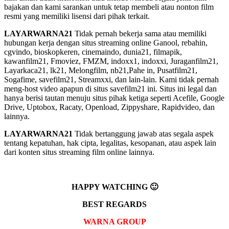
bajakan dan kami sarankan untuk tetap membeli atau nonton film
resmi yang memiliki lisensi dari pihak terkait.
LAYARWARNA21
Tidak pernah bekerja sama atau memiliki
hubungan kerja dengan situs streaming online Ganool, rebahin,
cgvindo, bioskopkeren, cinemaindo, dunia21, filmapik,
kawanfilm21, Fmoviez, FMZM, indoxx1, indoxxi, Juraganfilm21,
Layarkaca21, lk21, Melongfilm, nb21,Pahe in, Pusatfilm21,
Sogafime, savefilm21, Streamxxi, dan lain-lain. Kami tidak pernah
meng-host video apapun di situs savefilm21 ini. Situs ini legal dan
hanya berisi tautan menuju situs pihak ketiga seperti Acefile, Google
Drive, Uptobox, Racaty, Openload, Zippyshare, Rapidvideo, dan
lainnya.
LAYARWARNA21
Tidak bertanggung jawab atas segala aspek
tentang kepatuhan, hak cipta, legalitas, kesopanan, atau aspek lain
dari konten situs streaming film online lainnya.
HAPPY WATCHING 🙂
BEST REGARDS
WARNA GROUP