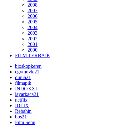
2008
2007
2006
2005
2004
2003
2002
2001
2000
FILM TERBAIK
bioskopkeren
cgvmovie21
dunia21
filmapik
INDOXXI
layarkaca21
netflix
IDLIX
Rebahin
bos21
Film Semi