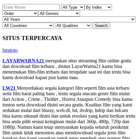
SITUS TERPERCAYA
birutoto
LAYARWARNA21
merupakan situs streaming film online gratis
dan download film terbaru , disitus LayarWarna21 kamu bisa
menemukan film-film terbaru dan terupdate saat ini dan tentu bisa
kamu download kapan pun kamu mau.
LW21
Menyediakan segala kategori film seperti film asia terbaru
serta film barat paling baru , tentu segala macam genre film mulai
dari Action , Crime , Thriller , Horror Ataupun Comedy bisa kamu
tonton serta download disini secara gratis. Kualitas film yang kami
sediakan mulai dari bluray, web-dl, hd, dvdrip, hdrip dan hdcam
bisa kamu nikmati disini dan untuk resolusi yang kami berikan tentu
bisa anda pilih sesuai keinginan mulai dari 360p, 480p, 720p dan
1080p. Namun kami tetap menyarakan kepada seluruh penikmat
film untuk tidak menonton atau mendownload segala jenis film
bajakan dan kami sarankan untuk tetap membeli atau nonton film