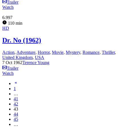
Trailer
Watch
6.997
110 min
HD
Dr. No (1962)
Action
,
Adventure
,
Horror
,
Movie
,
Mystery
,
Romance
,
Thriller
,
United Kingdom
,
USA
7 Oct 1962
Terence Young
Trailer
Watch
1
…
41
42
43
44
45
…