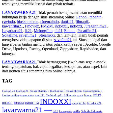
resmi yang memiliki lisensi dari pihak terkait.
LAYARWARNA21
Tidak pernah bekerja sama atau memiliki
hubungan kerja dengan situs streaming online
Ganool
,
rebahin
,
cgvindo
,
bioskopkeren
,
cinemaindo
,
dunia21
,
filmapik
,
kawanfilm21
,
Fmoviez
,
FMZM
,
indoxx1
,
indoxxi
,
Juraganfilm21
,
Layarkaca21
,
lk21
,
Melongfilm
,
nb21
,
Pahe in
,
Pusatfilm21
,
Sogafime
,
savefilm21
,
Streamxxi
, dan lain-lain. Kami tidak pernah
meng-host video apapun di situs
savefilm21
ini. Situs ini legal dan
hanya berisi tautan menuju situs pihak ketiga seperti Acefile, Google
Drive, Uptobox, Racaty, Openload, Zippyshare, Rapidvideo, dan
lainnya.
LAYARWARNA21
Tidak bertanggung jawab atas segala aspek
tentang kepatuhan, hak cipta, legalitas, kesopanan, atau aspek lain
dari konten situs streaming film online lainnya.
TAG
bioskop 21
bioskop21
BioskopGratis21
Bioskopin21
bioskopkeren
Bioskopkeren21
bioskop online
cinemaindo
dunia21
filmbioskop21
full movie
gratis
hitman
IDLIX
INDOXXI
IDLIX21
IDNXXI
INDOFILM
Juraganfilm
layarkaca21
layarwarna21 —
lk21
los angeles
netflix
Subtitle Indonesia