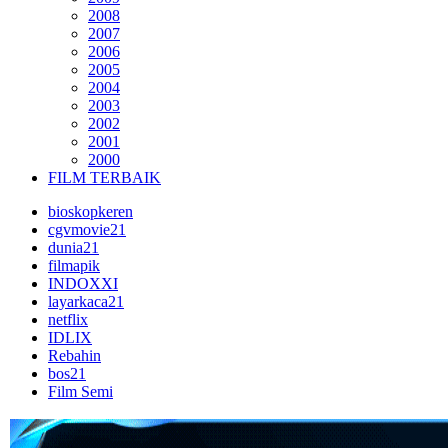
2008
2007
2006
2005
2004
2003
2002
2001
2000
FILM TERBAIK
bioskopkeren
cgvmovie21
dunia21
filmapik
INDOXXI
layarkaca21
netflix
IDLIX
Rebahin
bos21
Film Semi