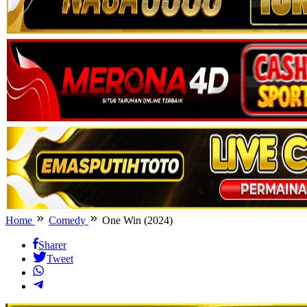
Home
Comedy
One Win (2024)
Sharer
Tweet