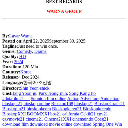
BEST REGARDS
WARNA GROUP
By:
Layar Warna
Posted on:
April 22, 2025
September 30, 2025
Tagline:
Just need to win once.
Genre:
Comedy
,
Drama
Quality:
HD
Year:
2024
Duration:
120 Min
Country:
Korea
Release:
4 Dec 2024
Language:
한국어/조선말
Director:
Shin Yeon-shick
Cast:
Jang Yoon-ju
,
Park Jeong-min
,
Song Kang-ho
#dutafilm21 —
#nonton film online
Action
Adventure
Animation
bioskop 21
bioskop online
Bioskop168
bioskop21
BioskopGratis21
Bioskopin21
bioskopkeren
Bioskopkeren21
Bioskopkerenin
BioskopXXI
BOOMXXI
bos21
california
Cekih21
cgv21
cgvmovie21
cinema21
Cinema21XXI
cinemaindo
Coeg21
download film
download movie online
download Spring One Win