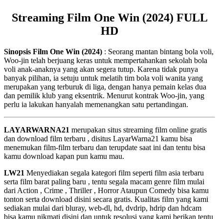
Streaming Film One Win (2024) FULL
HD
Sinopsis Film One Win (2024)
: Seorang mantan bintang bola voli,
Woo-jin telah berjuang keras untuk mempertahankan sekolah bola
voli anak-anaknya yang akan segera tutup. Karena tidak punya
banyak pilihan, ia setuju untuk melatih tim bola voli wanita yang
merupakan yang terburuk di liga, dengan hanya pemain kelas dua
dan pemilik klub yang eksentrik. Menurut kontrak Woo-jin, yang
perlu ia lakukan hanyalah memenangkan satu pertandingan.
LAYARWARNA21
merupakan situs streaming film online gratis
dan download film terbaru , disitus LayarWarna21 kamu bisa
menemukan film-film terbaru dan terupdate saat ini dan tentu bisa
kamu download kapan pun kamu mau.
LW21
Menyediakan segala kategori film seperti film asia terbaru
serta film barat paling baru , tentu segala macam genre film mulai
dari Action , Crime , Thriller , Horror Ataupun Comedy bisa kamu
tonton serta download disini secara gratis. Kualitas film yang kami
sediakan mulai dari bluray, web-dl, hd, dvdrip, hdrip dan hdcam
bisa kamu nikmati disini dan untuk resolusi yang kami berikan tentu