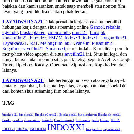
film untuk tidak menonton atau mendownload segala jenis film
bajakan dan kami sarankan untuk tetap membeli atau nonton film
resmi yang memiliki lisensi dari pihak terkait.
LAYARWARNA21
Tidak pernah bekerja sama atau memiliki
hubungan kerja dengan situs streaming online
Ganool
,
rebahin
,
cgvindo
,
bioskopkeren
,
cinemaindo
,
dunia21
,
filmapik
,
kawanfilm21
,
Fmoviez
,
FMZM
,
indoxx1
,
indoxxi
,
Juraganfilm21
,
Layarkaca21
,
lk21
,
Melongfilm
,
nb21
,
Pahe in
,
Pusatfilm21
,
Sogafime
,
savefilm21
,
Streamxxi
, dan lain-lain. Kami tidak pernah
meng-host video apapun di situs
savefilm21
ini. Situs ini legal dan
hanya berisi tautan menuju situs pihak ketiga seperti Acefile, Google
Drive, Uptobox, Racaty, Openload, Zippyshare, Rapidvideo, dan
lainnya.
LAYARWARNA21
Tidak bertanggung jawab atas segala aspek
tentang kepatuhan, hak cipta, legalitas, kesopanan, atau aspek lain
dari konten situs streaming film online lainnya.
TAG
bioskop 21
bioskop21
BioskopGratis21
Bioskopin21
bioskopkeren
Bioskopkeren21
bioskop online
cinemaindo
dunia21
filmbioskop21
full movie
gratis
hitman
IDLIX
INDOXXI
IDLIX21
IDNXXI
INDOFILM
Juraganfilm
layarkaca21