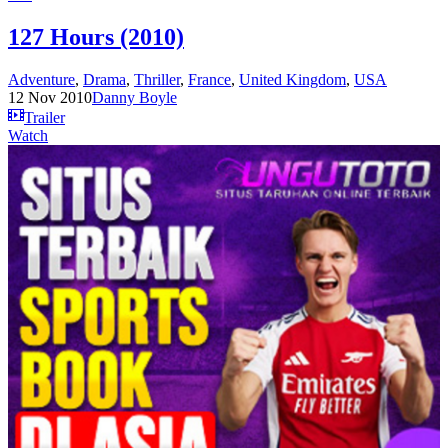
127 Hours (2010)
Adventure
,
Drama
,
Thriller
,
France
,
United Kingdom
,
USA
12 Nov 2010
Danny Boyle
Trailer
Watch