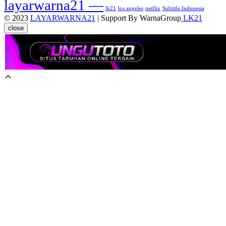
layarwarna21 —
lk21
los angeles
netflix
Subtitle Indonesia
© 2023
LAYARWARNA21
| Support By WarnaGroup
LK21
close