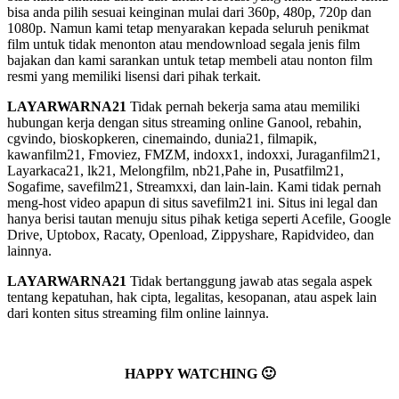
bisa anda pilih sesuai keinginan mulai dari 360p, 480p, 720p dan
1080p. Namun kami tetap menyarakan kepada seluruh penikmat
film untuk tidak menonton atau mendownload segala jenis film
bajakan dan kami sarankan untuk tetap membeli atau nonton film
resmi yang memiliki lisensi dari pihak terkait.
LAYARWARNA21
Tidak pernah bekerja sama atau memiliki
hubungan kerja dengan situs streaming online Ganool, rebahin,
cgvindo, bioskopkeren, cinemaindo, dunia21, filmapik,
kawanfilm21, Fmoviez, FMZM, indoxx1, indoxxi, Juraganfilm21,
Layarkaca21, lk21, Melongfilm, nb21,Pahe in, Pusatfilm21,
Sogafime, savefilm21, Streamxxi, dan lain-lain. Kami tidak pernah
meng-host video apapun di situs savefilm21 ini. Situs ini legal dan
hanya berisi tautan menuju situs pihak ketiga seperti Acefile, Google
Drive, Uptobox, Racaty, Openload, Zippyshare, Rapidvideo, dan
lainnya.
LAYARWARNA21
Tidak bertanggung jawab atas segala aspek
tentang kepatuhan, hak cipta, legalitas, kesopanan, atau aspek lain
dari konten situs streaming film online lainnya.
HAPPY WATCHING 🙂