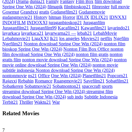
(2024)
Drama
dunia21
Family
Fantasy
Film Box
film download
Spring One Win (2024)
filmapik
filmbioskop21
filmroster
full movie
Gosemut
Grandxxi
gratis
Gudangfilm21
Gudangmovie
gudangmovie21
History
hitman
Horror
IDLIX
IDLIX21
IDNXXI
INDOFILM
INDOXXI
juraganbioskop21
Juraganfilm
Juraganfilm21
Juraganfilm99
Kacafilm21
Kawanfilm21
layarindo21
layarkaca
layarkaca21
layarwarna21 —
lebah21
LebahMovie
Lebahmovie21
LigaXXI
lk21
los angeles
Movies21
netflix
Ngefilm
Ngefilm21
Nonton download Spring One Win (2024)
nonton film
bioskop Spring One Win (2024)
Nonton Film Box Office nonton
film download Spring One Win (2024)
nonton film gratis
nonton
gratis film
nonton movie download Spring One Win (2024)
nonton
movie online download Spring One Win (2024)
nonton movie
subtitle indonesia Nonton download Spring One Win (2024)
nontonmovie
ns21
Office
One Win (2024)
Planetfilm21
Popcorn21
Rajaxxi
Rebahin
Romance
Ruangmovie21
Savefilm21
Sobatfilm21
Sobatkeren
Sobatmovie21
Sobatnonton21
spacecraft
sports
streaming download Spring One Win (2024) streaming film
download Spring One Win (2024)
sub indo
Subtitle Indonesia
Terbit21
Thriller
Waktu21
War
Related Movies
7