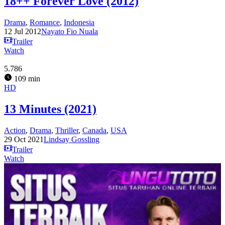
18++ Forever Love (2012)
Drama
,
Romance
,
Indonesia
12 Jul 2012
Nayato Fio Nuala
Trailer
Watch
5.786
109 min
HD
13 Minutes (2021)
Action
,
Drama
,
Thriller
,
Canada
,
USA
29 Oct 2021
Lindsay Gossling
Trailer
Watch