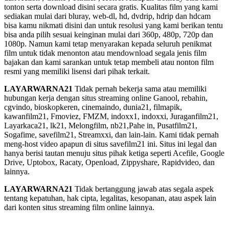
tonton serta download disini secara gratis. Kualitas film yang kami
sediakan mulai dari bluray, web-dl, hd, dvdrip, hdrip dan hdcam
bisa kamu nikmati disini dan untuk resolusi yang kami berikan tentu
bisa anda pilih sesuai keinginan mulai dari 360p, 480p, 720p dan
1080p. Namun kami tetap menyarakan kepada seluruh penikmat
film untuk tidak menonton atau mendownload segala jenis film
bajakan dan kami sarankan untuk tetap membeli atau nonton film
resmi yang memiliki lisensi dari pihak terkait.
LAYARWARNA21
Tidak pernah bekerja sama atau memiliki
hubungan kerja dengan situs streaming online Ganool, rebahin,
cgvindo, bioskopkeren, cinemaindo, dunia21, filmapik,
kawanfilm21, Fmoviez, FMZM, indoxx1, indoxxi, Juraganfilm21,
Layarkaca21, lk21, Melongfilm, nb21,Pahe in, Pusatfilm21,
Sogafime, savefilm21, Streamxxi, dan lain-lain. Kami tidak pernah
meng-host video apapun di situs savefilm21 ini. Situs ini legal dan
hanya berisi tautan menuju situs pihak ketiga seperti Acefile, Google
Drive, Uptobox, Racaty, Openload, Zippyshare, Rapidvideo, dan
lainnya.
LAYARWARNA21
Tidak bertanggung jawab atas segala aspek
tentang kepatuhan, hak cipta, legalitas, kesopanan, atau aspek lain
dari konten situs streaming film online lainnya.