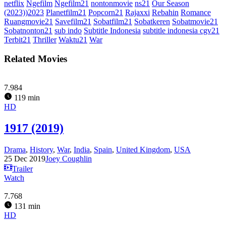
netflix
Ngefilm
Ngefilm21
nontonmovie
ns21
Our Season
(2023))2023
Planetfilm21
Popcorn21
Rajaxxi
Rebahin
Romance
Ruangmovie21
Savefilm21
Sobatfilm21
Sobatkeren
Sobatmovie21
Sobatnonton21
sub indo
Subtitle Indonesia
subtitle indonesia cgv21
Terbit21
Thriller
Waktu21
War
Related Movies
7.984
119 min
HD
1917 (2019)
Drama
,
History
,
War
,
India
,
Spain
,
United Kingdom
,
USA
25 Dec 2019
Joey Coughlin
Trailer
Watch
7.768
131 min
HD