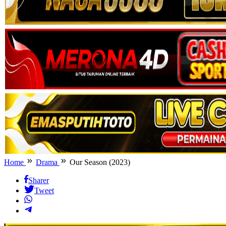
Home
Drama
Our Season (2023)
Sharer
Tweet