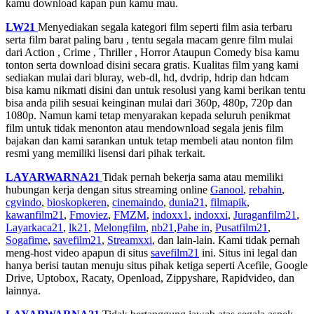
kamu download kapan pun kamu mau.
LW21
Menyediakan segala kategori film seperti film asia terbaru
serta film barat paling baru , tentu segala macam genre film mulai
dari Action , Crime , Thriller , Horror Ataupun Comedy bisa kamu
tonton serta download disini secara gratis. Kualitas film yang kami
sediakan mulai dari bluray, web-dl, hd, dvdrip, hdrip dan hdcam
bisa kamu nikmati disini dan untuk resolusi yang kami berikan tentu
bisa anda pilih sesuai keinginan mulai dari 360p, 480p, 720p dan
1080p. Namun kami tetap menyarakan kepada seluruh penikmat
film untuk tidak menonton atau mendownload segala jenis film
bajakan dan kami sarankan untuk tetap membeli atau nonton film
resmi yang memiliki lisensi dari pihak terkait.
LAYARWARNA21
Tidak pernah bekerja sama atau memiliki
hubungan kerja dengan situs streaming online
Ganool
,
rebahin
,
cgvindo
,
bioskopkeren
,
cinemaindo
,
dunia21
,
filmapik
,
kawanfilm21
,
Fmoviez
,
FMZM
,
indoxx1
,
indoxxi
,
Juraganfilm21
,
Layarkaca21
,
lk21
,
Melongfilm
,
nb21
,
Pahe in
,
Pusatfilm21
,
Sogafime
,
savefilm21
,
Streamxxi
, dan lain-lain. Kami tidak pernah
meng-host video apapun di situs
savefilm21
ini. Situs ini legal dan
hanya berisi tautan menuju situs pihak ketiga seperti Acefile, Google
Drive, Uptobox, Racaty, Openload, Zippyshare, Rapidvideo, dan
lainnya.