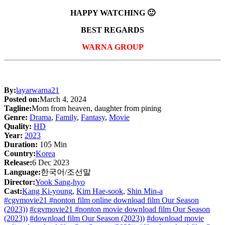
HAPPY WATCHING 🙂
BEST REGARDS
WARNA GROUP
By:
layarwarna21
Posted on:
March 4, 2024
Tagline:
Mom from heaven, daughter from pining
Genre:
Drama
,
Family
,
Fantasy
,
Movie
Quality:
HD
Year:
2023
Duration:
105 Min
Country:
Korea
Release:
6 Dec 2023
Language:
한국어/조선말
Director:
Yook Sang-hyo
Cast:
Kang Ki-young
,
Kim Hae-sook
,
Shin Min-a
#cgvmovie21 #nonton film online download film Our Season
(2023))
#cgvmovie21 #nonton movie download film Our Season
(2023))
#download film Our Season (2023))
#download movie