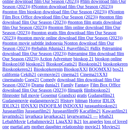
online download film Our Season (2023))
#film download film Our
Season (2023))
#Nonton download film Our Season (2023))
#nonton film bioskop download film Our Season (2023))
#Nonton
Film Box Office download film Our Season (2023))
#nonton film
download film Our Season (2023))
#nonton film gratis download
film Our Season (2023))
#nonton film online download film Our
Season (2023))
#nonton gratis film download film Our Season
(2023))
#nonton movie online download film Our Season (2023))
#nonton movie subtitle indonesia Nonton download film Our
Season (2023))
#rebahin #dunia21 #savefilm21 #idlix
#streaming
download film Our Season (2023))
#streaming film download film
Our Season (2023))
Action
Adventure
bioskop 21
bioskop online
Bioskop168
bioskop21
BioskopGratis21
Bioskopin21
bioskopkeren
Bioskopkeren21
Bioskopkerenin
BioskopXXI
BOOMXXI
bos21
california
Cekih21
cgvmovie21
cinema21
Cinema21XXI
cinemaindo
Coeg21
Comedy
download film download film Our
Season (2023))
Drama
dunia21
Family
Fantasy
Film Box Office
download film Our Season (2023))
filmapik
filmbioskop21
filmroster
full movie
Gosemut
Grandxxi
gratis
Gudangfilm21
Gudangmovie
gudangmovie21
History
hitman
Horror
IDLIX
IDLIX21
IDNXXI
INDOFILM
INDOXXI
juraganbioskop21
Juraganfilm
Juraganfilm21
Juraganfilm99
Kacafilm21
Kawanfilm21
layarindo21
layarkaca
layarkaca21
layarwarna21 —
lebah21
LebahMovie
Lebahmovie21
LigaXXI
lk21
los angeles
loss of loved
one
martial arts
mother daughter relationship
movie21
Movies21