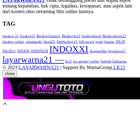
LAYARWARNA21
Tidak bertanggung jawab atas segala aspek
tentang kepatuhan, hak cipta, legalitas, kesopanan, atau aspek lain
dari konten situs streaming film online lainnya.
TAG
bioskop 21
bioskop21
BioskopGratis21
Bioskopin21
bioskopkeren
Bioskopkeren21
bioskop online
cinemaindo
dunia21
filmbioskop21
full movie
gratis
hitman
IDLIX
INDOXXI
IDLIX21
IDNXXI
INDOFILM
Juraganfilm
layarkaca21
layarwarna21 —
lk21
los angeles
netflix
Subtitle Indonesia
© 2023
LAYARWARNA21
| Support By WarnaGroup
LK21
close