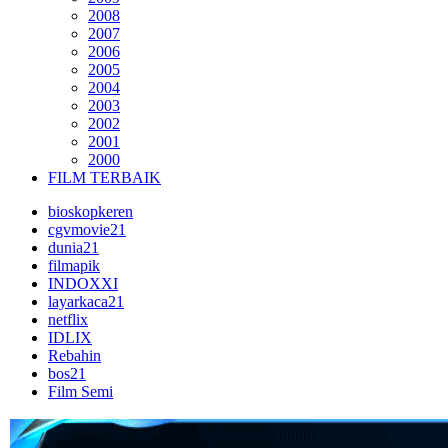
2008
2007
2006
2005
2004
2003
2002
2001
2000
FILM TERBAIK
bioskopkeren
cgvmovie21
dunia21
filmapik
INDOXXI
layarkaca21
netflix
IDLIX
Rebahin
bos21
Film Semi