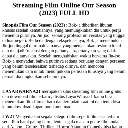
Streaming Film Online Our Season
(2023) FULL HD
Sinopsis Film Our Season (2023)
: Bok-ja diberikan liburan
khusus setelah kematiannya, yang memungkinkan dia untuk pergi
menemui putrinya, Jin-joo, seorang profesor universitas yang tinggal
di luar negeri. Berbeda dengan ekspektasinya, Bok-ja menemukan
Jin-joo tinggal di rumah lamanya yang menjalankan restoran lokal
dan menjadi frustrasi dengan pertanyaan-pertanyaan yang tidak
dapat dia tanyakan. Setelah menghabiskan waktu bersama Jin-joo,
Bok-ja menyadari bahwa putrinya sedang berjuang dengan perasaan
yang belum terselesaikan terhadap dirinya, dan mencoba
menemukan cara untuk menunjukkan perasaan tulusnya yang belum
pernah dia ungkapkan sebelumnya.
LAYARWARNA21
merupakan situs streaming film online gratis
dan download film terbaru , disitus LayarWarna21 kamu bisa
menemukan film-film terbaru dan terupdate saat ini dan tentu bisa
kamu download kapan pun kamu mau.
LW21
Menyediakan segala kategori film seperti film asia terbaru
serta film barat paling baru , tentu segala macam genre film mulai
dari Action , Crime , Thriller , Horror Ataupun Comedy bisa kamu