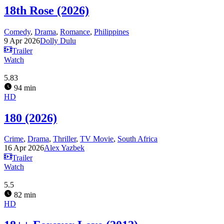
18th Rose (2026)
Comedy
,
Drama
,
Romance
,
Philippines
9 Apr 2026
Dolly Dulu
Trailer
Watch
5.83
94 min
HD
180 (2026)
Crime
,
Drama
,
Thriller
,
TV Movie
,
South Africa
16 Apr 2026
Alex Yazbek
Trailer
Watch
5.5
82 min
HD