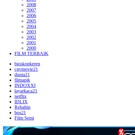
2008
2007
2006
2005
2004
2003
2002
2001
2000
FILM TERBAIK
bioskopkeren
cgvmovie21
dunia21
filmapik
INDOXXI
layarkaca21
netflix
IDLIX
Rebahin
bos21
Film Semi