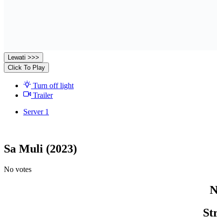
Lewati >>>
Click To Play
Turn off light
Trailer
Server 1
Sa Muli (2023)
No votes
N
St