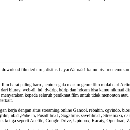
an download film terbaru , disitus LayarWarna21 kamu bisa menemukan f
a film barat paling baru , tentu segala macam genre film mulai dari Act
 dari bluray, web-dl, hd, dvdrip, hdrip dan hdcam bisa kamu nikmati dis
 menyarakan kepada seluruh penikmat film untuk tidak menonton atau 
terkait.
an kerja dengan situs streaming online Ganool, rebahin, cgvindo, bio
lm, nb21,Pahe in, Pusatfilm21, Sogafime, savefilm21, Streamxxi, dan 
pihak ketiga seperti Acefile, Google Drive, Uptobox, Racaty, Openload, 